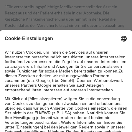
4
Für verschreibungspflichtige Medikamente stellt der Arzt ein
Rezept aus und der Patient erhält sie in der Apotheke. Die
gesetzliche Krankenversicherung übernimmt in der Regel die
Kosten dafür, der Versicherte trägt einen Teil davon als Zuzahlung
mit.
Grundsätzlich leisten Mitglieder Zuzahlungen in Höhe von zehn
Prozent des Abgabepreises,
mindestens
jedoch
fünf Euro
und
höchstens zehn Euro.
Es sind jedoch nie mehr als die tatsächlichen
Kosten der Leistung zu entrichten.
Diese Regeln gelten grundsätzlich auch für Online-Apotheken.
Bei Heilmitteln und häuslicher Krankenpflege beträgt die
Zuzahlung zehn Prozent der Kosten sowie zehn Euro je
Verordnung.
Um das Engagement der Versicherten für ihre eigene Gesundheit zu
stärken und die besondere Stellung der Familie zu unterstützen,
fallen
keine Zuzahlungen
an bei:
• Kindern und Jugendlichen bis zum vollendeten 18. Lebensjahr
mit Ausnahme der Fahrkosten
• Untersuchungen zur Vorsorge und Früherkennung, die von der
GKV getragen werden
• empfohlenen Schutzimpfungen