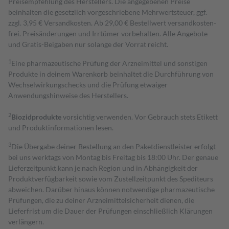
Preisempfehlung des Herstellers. Die angegebenen Preise
beinhalten die gesetzlich vorgeschriebene Mehrwertsteuer, ggf.
zzgl. 3,95 € Versandkosten. Ab 29,00 € Bestell­wert versand­kosten­
frei. Preisänderungen und Irrtümer vorbehalten. Alle Angebote
und Gratis-Beigaben nur solange der Vorrat reicht.
1
Eine pharmazeutische Prüfung der Arzneimittel und sonstigen
Produkte in deinem Warenkorb beinhaltet die Durchführung von
Wechselwirkungschecks und die Prüfung etwaiger
Anwendungshinweise des Herstellers.
2
Biozidprodukte
vorsichtig verwenden. Vor Gebrauch stets Etikett
und Produktinformationen lesen.
3
Die Übergabe deiner Bestellung an den Paketdienstleister erfolgt
bei uns werktags von Montag bis Freitag bis 18:00 Uhr. Der genaue
Lieferzeitpunkt kann je nach Region und in Abhängigkeit der
Produktverfügbarkeit sowie vom Zustellzeitpunkt des Spediteurs
abweichen. Darüber hinaus können notwendige pharmazeutische
Prüfungen, die zu deiner Arzneimittelsicherheit dienen, die
Lieferfrist um die Dauer der Prüfungen einschließlich Klärungen
verlängern.