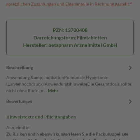
gesetzlichen Zuzahlungen und Eigenanteile in Rechnung gestellt.⁴
PZN: 13700408
Darreichungsform: Filmtabletten
Hersteller: betapharm Arzneimittel GmbH
Beschreibung
Anwendung &amp; IndikationPulmonale Hypertonie
(Lungenhochdruck) AnwendungshinweiseDie Gesamtdosis sollte
nicht ohne Rückspr…
Mehr
Bewertungen
Hinweistexte und Pflichtangaben
Arzneimittel
Zu Risiken und Nebenwirkungen lesen Sie die Packungsbeilage