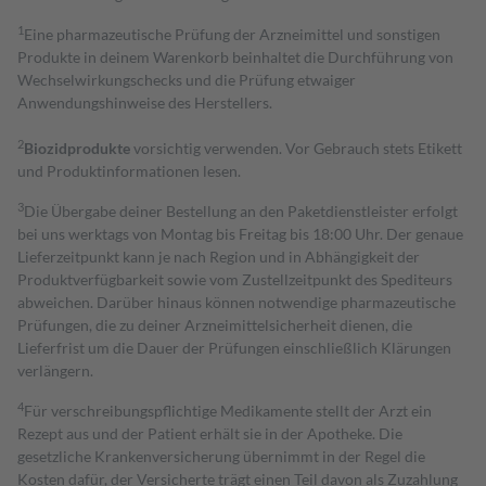
1
Eine pharmazeutische Prüfung der Arzneimittel und sonstigen
Produkte in deinem Warenkorb beinhaltet die Durchführung von
Wechselwirkungschecks und die Prüfung etwaiger
Anwendungshinweise des Herstellers.
2
Biozidprodukte
vorsichtig verwenden. Vor Gebrauch stets Etikett
und Produktinformationen lesen.
3
Die Übergabe deiner Bestellung an den Paketdienstleister erfolgt
bei uns werktags von Montag bis Freitag bis 18:00 Uhr. Der genaue
Lieferzeitpunkt kann je nach Region und in Abhängigkeit der
Produktverfügbarkeit sowie vom Zustellzeitpunkt des Spediteurs
abweichen. Darüber hinaus können notwendige pharmazeutische
Prüfungen, die zu deiner Arzneimittelsicherheit dienen, die
Lieferfrist um die Dauer der Prüfungen einschließlich Klärungen
verlängern.
4
Für verschreibungspflichtige Medikamente stellt der Arzt ein
Rezept aus und der Patient erhält sie in der Apotheke. Die
gesetzliche Krankenversicherung übernimmt in der Regel die
Kosten dafür, der Versicherte trägt einen Teil davon als Zuzahlung