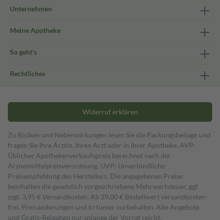
Unternehmen
Meine Apotheke
So geht's
Rechtliches
Widerruf erklären
Zu Risiken und Nebenwirkungen lesen Sie die Packungsbeilage und
fragen Sie Ihre Ärztin, Ihren Arzt oder in Ihrer Apotheke. AVP:
Üblicher Apothekenverkaufspreis berechnet nach der
Arzneimittelpreisverordnung. UVP: Unverbindliche
Preisempfehlung des Herstellers. Die angegebenen Preise
beinhalten die gesetzlich vorgeschriebene Mehrwertsteuer, ggf.
zzgl. 3,95 € Versandkosten. Ab 29,00 € Bestell­wert versand­kosten­
frei. Preisänderungen und Irrtümer vorbehalten. Alle Angebote
und Gratis-Beigaben nur solange der Vorrat reicht.