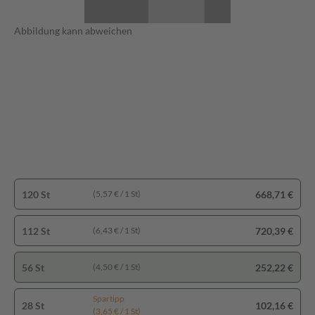
Abbildung kann abweichen
120 St
668,71 €
(5,57 € / 1 St)
112 St
720,39 €
(6,43 € / 1 St)
56 St
252,22 €
(4,50 € / 1 St)
Spartipp
28 St
102,16 €
(3,65 € / 1 St)