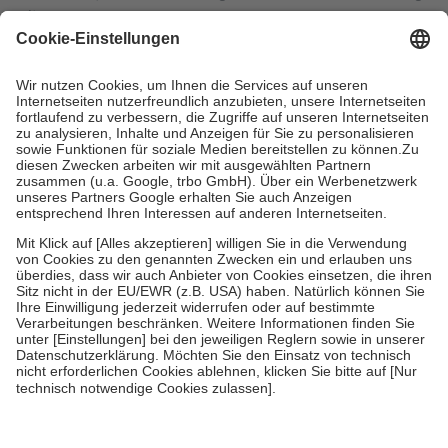
mit.
Grundsätzlich leisten Mitglieder Zuzahlungen in Höhe von zehn
Prozent des Abgabepreises,
mindestens
jedoch
fünf Euro
und
höchstens zehn Euro.
Es sind jedoch nie mehr als die tatsächlichen
Kosten der Leistung zu entrichten.
Diese Regeln gelten grundsätzlich auch für Online-Apotheken.
Bei Heilmitteln und häuslicher Krankenpflege beträgt die
Zuzahlung zehn Prozent der Kosten sowie zehn Euro je
Verordnung.
Um das Engagement der Versicherten für ihre eigene Gesundheit zu
stärken und die besondere Stellung der Familie zu unterstützen,
fallen
keine Zuzahlungen
an bei:
• Kindern und Jugendlichen bis zum vollendeten 18. Lebensjahr
mit Ausnahme der Fahrkosten
• Untersuchungen zur Vorsorge und Früherkennung, die von der
GKV getragen werden
• empfohlenen Schutzimpfungen
• Harn- und Blutteststreifen
Wir nutzen Trusted Shops als unabhängigen Dienstleister für die
Einholung von Bewertungen. Trusted Shops hat Maßnahmen