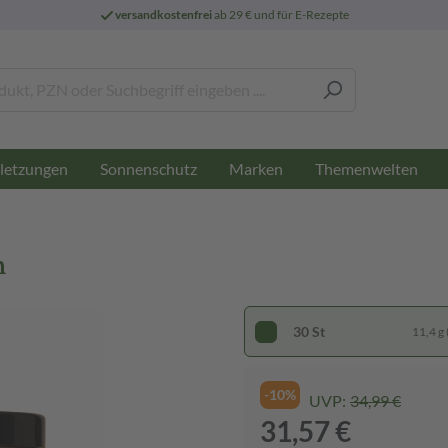
versandkostenfrei
ab 29 € und für E-Rezepte
letzungen
Sonnenschutz
Marken
Themenwelten
n
30 St
11,4 g 
-10%
UVP:
34,99 €
31,57 €