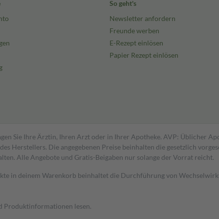
e
So geht's
nto
Newsletter anfordern
Freunde werben
gen
E-Rezept einlösen
Papier Rezept einlösen
g
gen Sie Ihre Ärztin, Ihren Arzt oder in Ihrer Apotheke. AVP: Üblicher A
s Herstellers. Die angegebenen Preise beinhalten die gesetzlich vorgesc
alten. Alle Angebote und Gratis-Beigaben nur solange der Vorrat reicht.
dukte in deinem Warenkorb beinhaltet die Durchführung von Wechselwir
nd Produktinformationen lesen.