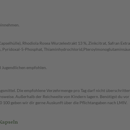
 einnehmen.
Kapselhülle), Rhodiola Rosea Wurzelextrakt 13 %, Zinkcitrat, Safran Ext
, Pyridoxal-5-Phosphat, Thiaminhydrochlorid,Pteroylmonoglutaminsäure,
nd Jugendlichen empfohlen.
gsmittel. Die empfohlene Verzehrmenge pro Tag darf nicht überschritten
weise. Außerhalb der Reichweite von Kindern lagern. Benötigst du vor 
00 geben wir dir gerne Auskunft über die Pflichtangaben nach LMIV.
Kapseln