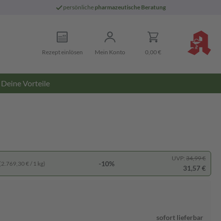
persönliche
pharmazeutische Beratung
Rezept einlösen
Mein Konto
0,00 €
Deine Vorteile
UVP:
34,99 €
-10%
(2.769,30 € / 1 kg)
31,57 €
sofort lieferbar