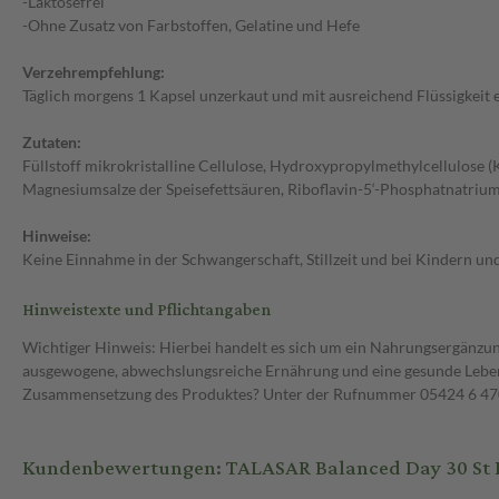
-Laktosefrei
-Ohne Zusatz von Farbstoffen, Gelatine und Hefe
Verzehrempfehlung:
Täglich morgens 1 Kapsel unzerkaut und mit ausreichend Flüssigkeit
Zutaten:
Füllstoff mikrokristalline Cellulose, Hydroxypropylmethylcellulose (
Magnesiumsalze der Speisefettsäuren, Riboflavin-5‘-Phosphatnatrium
Hinweise:
Keine Einnahme in der Schwangerschaft, Stillzeit und bei Kindern u
Hinweistexte und Pflichtangaben
Wichtiger Hinweis: Hierbei handelt es sich um ein Nahrungsergänzun
ausgewogene, abwechslungsreiche Ernährung und eine gesunde Lebens
Zusammensetzung des Produktes? Unter der Rufnummer 05424 6 470 1
Kundenbewertungen: TALASAR Balanced Day 30 St 