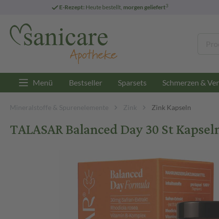
3
E-Rezept:
Heute bestellt,
morgen geliefert
Menü
Bestseller
Sparsets
Schmerzen & Ver
Mineralstoffe & Spurenelemente
Zink
Zink Kapseln
TALASAR Balanced Day 30 St Kapsel