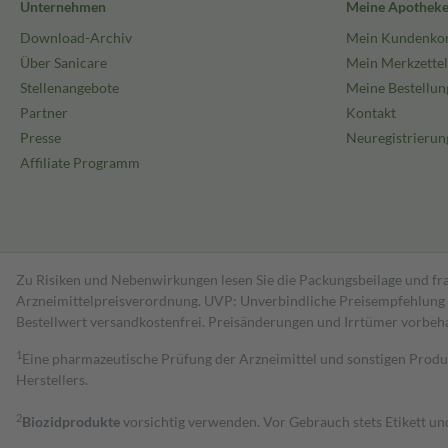
Unternehmen
Meine Apothek
Download-Archiv
Mein Kundenko
Über Sanicare
Mein Merkzettel
Stellenangebote
Meine Bestellun
Partner
Kontakt
Presse
Neuregistrierun
Affiliate Programm
Zu Risiken und Nebenwirkungen lesen Sie die Packungsbeilage und fra
Arzneimittelpreisverordnung. UVP: Unverbindliche Preisempfehlung de
Bestell­wert versand­kosten­frei. Preisänderungen und Irrtümer vorbeh
1
Eine pharmazeutische Prüfung der Arzneimittel und sonstigen Pro
Herstellers.
2
Biozidprodukte
vorsichtig verwenden. Vor Gebrauch stets Etikett u