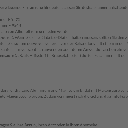
hwerwiegende Erkrankung hindeuten. Lassen Sie deshalb länger anhalten
mmer E 952)!
mmer E 954)!
eshalb von Alkoholikern gemieden werden.
zucker). Wenn Sie eine Diabetes-Diät einhalten müssen, sollten Sie den 
en. Sie sollten deswegen generell vor der Behandlung mit einem neuen A
st kaufen, nur gelegentlich anwenden oder deren Anwendung schon einige 
nensäure (z. B. als Hilfsstoff in Brausetabletten) dürfen zusammen mit
indung enthaltene Aluminium und Magnesium bildet mit Magensäure schwe
ngte Magenbeschwerden. Zudem verringert sich die Gefahr, dass infolg
gen Sie Ihre Ärztin, Ihren Arzt oder in Ihrer Apotheke.