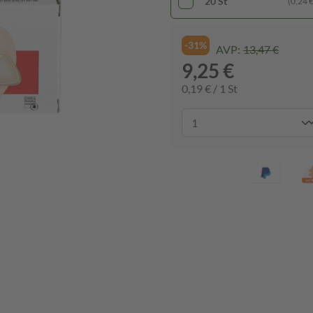
20 St
(0,24 € 
-31%
AVP:
13,47 €
9,25 €
0,19 € / 1 St