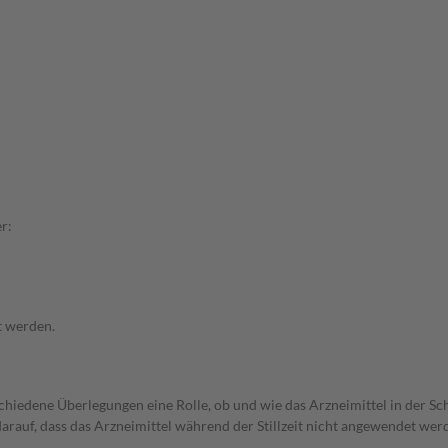
r:
t werden.
rschiedene Überlegungen eine Rolle, ob und wie das Arzneimittel in der
 darauf, dass das Arzneimittel während der Stillzeit nicht angewendet wer