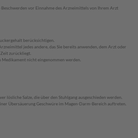
de Beschwerden vor Einnahme des Arzneimittels von Ihrem Arzt
Zuckergehalt berücksichtigen.
rzneimittel jedes andere, das Sie bereits anwenden, dem Arzt oder
Zeit zurückliegt.
 dem Medikament nicht eingenommen werden.
r lösliche Salze, die über den Stuhlgang ausgeschieden werden.
e einer Übersäuerung Geschwüre im Magen-Darm-Bereich auftreten.