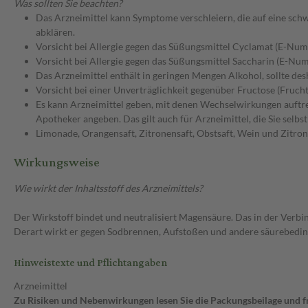
Was sollten Sie beachten?
Das Arzneimittel kann Symptome verschleiern, die auf eine sc
abklären.
Vorsicht bei Allergie gegen das Süßungsmittel Cyclamat (E-Nu
Vorsicht bei Allergie gegen das Süßungsmittel Saccharin (E-Nu
Das Arzneimittel enthält in geringen Mengen Alkohol, sollte d
Vorsicht bei einer Unverträglichkeit gegenüber Fructose (Frucht
Es kann Arzneimittel geben, mit denen Wechselwirkungen auftret
Apotheker angeben. Das gilt auch für Arzneimittel, die Sie selb
Limonade, Orangensaft, Zitronensaft, Obstsaft, Wein und Zitro
Wirkungsweise
Wie wirkt der Inhaltsstoff des Arzneimittels?
Der Wirkstoff bindet und neutralisiert Magensäure. Das in der Verb
Derart wirkt er gegen Sodbrennen, Aufstoßen und andere säurebedi
Hinweistexte und Pflichtangaben
Arzneimittel
Zu Risiken und Nebenwirkungen lesen Sie die Packungsbeilage und fra