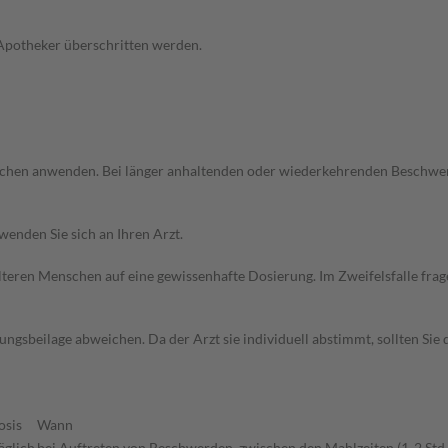
 Apotheker überschritten werden.
 Wochen anwenden. Bei länger anhaltenden oder wiederkehrenden Beschwer
wenden Sie sich an Ihren Arzt.
d älteren Menschen auf eine gewissenhafte Dosierung. Im Zweifelsfalle f
gsbeilage abweichen. Da der Arzt sie individuell abstimmt, sollten Si
osis
Wann
äglich
bei Auftreten von Beschwerden, zwischen den Mahlzeiten (1-2 Std