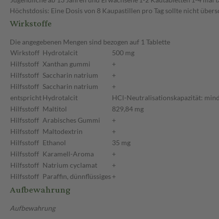
Höchstdosis: Eine Dosis von 8 Kaupastillen pro Tag sollte nicht über
Wirkstoffe
Die angegebenen Mengen sind bezogen auf 1 Tablette
Wirkstoff
Hydrotalcit
500 mg
Hilfsstoff
Xanthan gummi
+
Hilfsstoff
Saccharin natrium
+
Hilfsstoff
Saccharin natrium
+
entspricht
Hydrotalcit
HCl-Neutralisationskapazität: min
Hilfsstoff
Maltitol
829,84 mg
Hilfsstoff
Arabisches Gummi
+
Hilfsstoff
Maltodextrin
+
Hilfsstoff
Ethanol
35 mg
Hilfsstoff
Karamell-Aroma
+
Hilfsstoff
Natrium cyclamat
+
Hilfsstoff
Paraffin, dünnflüssiges
+
Aufbewahrung
Aufbewahrung