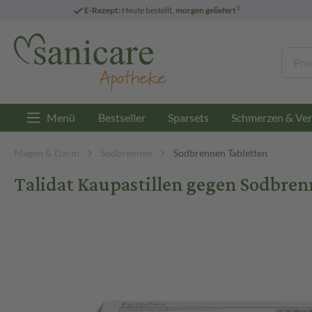
3
E-Rezept:
Heute bestellt,
morgen geliefert
Menü
Bestseller
Sparsets
Schmerzen & Ver
Magen & Darm
Sodbrennen
Sodbrennen Tabletten
Talidat Kaupastillen gegen Sodbrenn