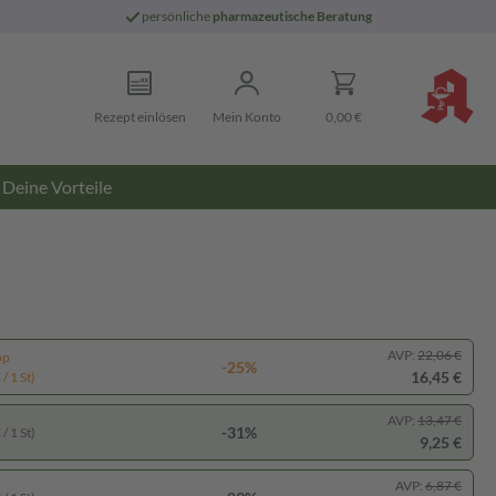
persönliche
pharmazeutische Beratung
Rezept einlösen
Mein Konto
0,00 €
Deine Vorteile
AVP:
22,06 €
pp
-25%
16,45 €
/ 1 St)
AVP:
13,47 €
-31%
/ 1 St)
9,25 €
AVP:
6,87 €