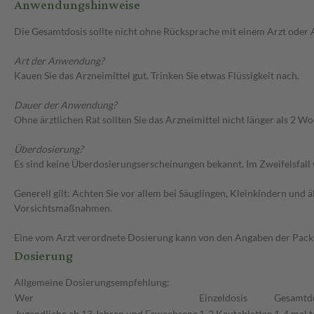
Anwendungshinweise
Die Gesamtdosis sollte nicht ohne Rücksprache mit einem Arzt oder
Art der Anwendung?
Kauen Sie das Arzneimittel gut. Trinken Sie etwas Flüssigkeit nach.
Dauer der Anwendung?
Ohne ärztlichen Rat sollten Sie das Arzneimittel nicht länger als 2
Überdosierung?
Es sind keine Überdosierungserscheinungen bekannt. Im Zweifelsfall 
Generell gilt: Achten Sie vor allem bei Säuglingen, Kleinkindern un
Vorsichtsmaßnahmen.
Eine vom Arzt verordnete Dosierung kann von den Angaben der Packun
Dosierung
Allgemeine Dosierungsempfehlung:
Wer
Einzeldosis
Gesamtd
Jugendliche ab 13 Jahren und Erwachsene
1-2 Kautabletten
1-4 mal t