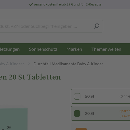
versandkostenfrei
ab 29 € und für E-Rezepte
letzungen
Sonnenschutz
Marken
Themenwelten
aby & Kindern
Durchfall Medikamente Baby & Kinder
n 20 St Tabletten
50 St
(0,44 € 
Sparti
20 St
(0,42 € 