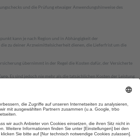
kungschecks und die Prüfung etwaiger Anwendungshinweise des
itpunkt kann je nach Region und in Abhängigkeit der
 zu deiner Arzneimittelsicherheit dienen, die Lieferfrist um die
ersicherung übernimmt in der Regel die Kosten dafür, der Versicherte
Euro.
Es sind jedoch nie mehr als die tatsächlichen Kosten der Leistung
e Zuzahlungen
an bei: