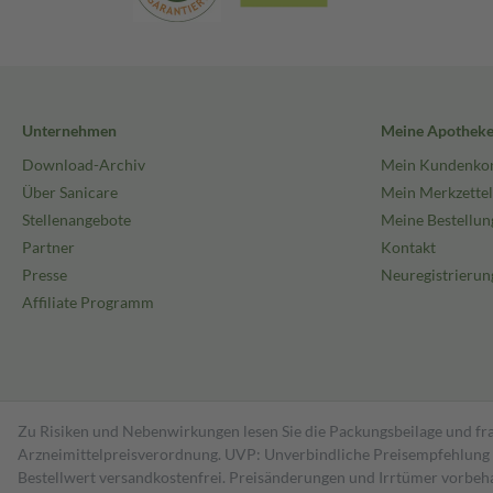
Unternehmen
Meine Apothek
Download-Archiv
Mein Kundenko
Über Sanicare
Mein Merkzettel
Stellenangebote
Meine Bestellun
Partner
Kontakt
Presse
Neuregistrierun
Affiliate Programm
Zu Risiken und Nebenwirkungen lesen Sie die Packungsbeilage und fra
Arzneimittelpreisverordnung. UVP: Unverbindliche Preisempfehlung de
Bestell­wert versand­kosten­frei. Preisänderungen und Irrtümer vorbeh