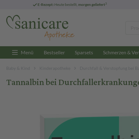
3
E-Rezept:
Heute bestellt,
morgen geliefert
Menü
Bestseller
Sparsets
Schmerzen & Ver
Baby & Kind
Kinderapotheke
Durchfall & Verstopfung bei B
Tannalbin bei Durchfallerkrankunge