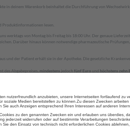
dukte in deinem Warenkorb beinhaltet die Durchführung von Wechselwir
nd Produktinformationen lesen.
 uns werktags von Montag bis Freitag bis 18:00 Uhr. Der genaue Lieferze
ichen. Darüber hinaus können notwendige pharmazeutische Prüfungen, die
aus und der Patient erhält sie in der Apotheke. Die gesetzliche Krankenv
ent des Abgabepreises,
mindestens
jedoch
fünf Euro
und
höchstens zehn 
zehn Prozent der Kosten sowie zehn Euro je Verordnung.
rken und die besondere Stellung der Familie zu unterstützen, fallen
kein
 Ausnahme der Fahrkosten
 getragen werden