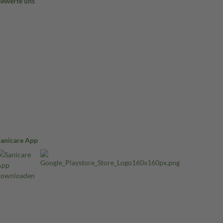
Bewerte uns
Sanicare App