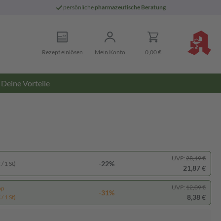
persönliche
pharmazeutische Beratung
Rezept einlösen
Mein Konto
0,00 €
Deine Vorteile
UVP:
28,19 €
-22%
/ 1 St)
21,87 €
UVP:
12,09 €
pp
-31%
8,38 €
/ 1 St)