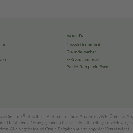
e
So geht's
nto
Newsletter anfordern
Freunde werben
gen
E-Rezept einlösen
Papier Rezept einlösen
g
gen Sie Ihre Ärztin, Ihren Arzt oder in Ihrer Apotheke. AVP: Üblicher A
s Herstellers. Die angegebenen Preise beinhalten die gesetzlich vorgesc
alten. Alle Angebote und Gratis-Beigaben nur solange der Vorrat reicht.