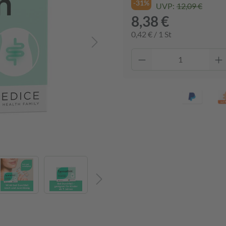
-31%
UVP:
12,09 €
8,38 €
0,42 € / 1 St