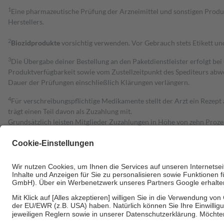
1
Eine pharmazeutische Prüfung der Arzneimittel und sonstigen Pro
Herstellers.
2
Biozidprodukte
vorsichtig verwenden. Vor Gebrauch stets Etikett u
3
Die Übergabe deiner Bestellung an den Paketdienstleister erfolgt bei
Produktverfügbarkeit sowie vom Zustellzeitpunkt des Spediteurs abwe
Dauer der Prüfungen einschließlich Klärungen verlängern.
4
Für verschreibungspflichtige Medikamente stellt der Arzt ein Rezept 
trägt einen Teil davon als Zuzahlung mit.
Grundsätzlich leisten Mitglieder Zuzahlungen in Höhe von zehn Proz
zu entrichten.
Diese Regeln gelten grundsätzlich auch für Online-Apotheken.
Bei Heilmitteln und häuslicher Krankenpflege beträgt die Zuzahlung 
Um das Engagement der Versicherten für ihre eigene Gesundheit zu stä
• Kindern und Jugendlichen bis zum vollendeten 18. Lebensjahr mit
• Untersuchungen zur Vorsorge und Früherkennung, die von der GKV
• empfohlenen Schutzimpfungen
• Harn- und Blutteststreifen