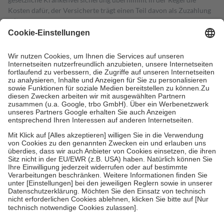
Kosten dafür, der Versicherte trägt einen Teil davon als Zuzahlung
mit.
Grundsätzlich leisten Mitglieder Zuzahlungen in Höhe von zehn
Prozent des Abgabepreises,
mindestens
jedoch
fünf Euro
und
höchstens zehn Euro.
Es sind jedoch nie mehr als die tatsächlichen
Kosten der Leistung zu entrichten.
Diese Regeln gelten grundsätzlich auch für Online-Apotheken.
Bei Heilmitteln und häuslicher Krankenpflege beträgt die
Zuzahlung zehn Prozent der Kosten sowie zehn Euro je
Verordnung.
Um das Engagement der Versicherten für ihre eigene Gesundheit zu
stärken und die besondere Stellung der Familie zu unterstützen,
fallen
keine Zuzahlungen
an bei:
• Kindern und Jugendlichen bis zum vollendeten 18. Lebensjahr
mit Ausnahme der Fahrkosten
• Untersuchungen zur Vorsorge und Früherkennung, die von der
GKV getragen werden
• empfohlenen Schutzimpfungen
• Harn- und Blutteststreifen
Wir nutzen Trusted Shops als unabhängigen Dienstleister für die