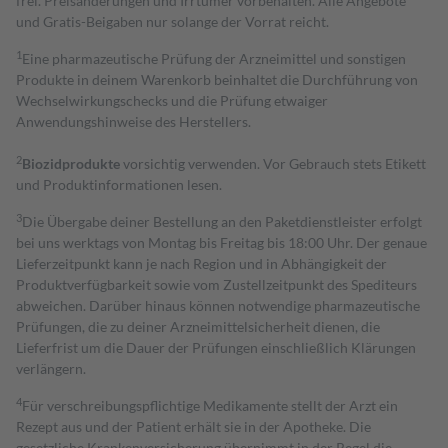
frei. Preisänderungen und Irrtümer vorbehalten. Alle Angebote
und Gratis-Beigaben nur solange der Vorrat reicht.
1
Eine pharmazeutische Prüfung der Arzneimittel und sonstigen
Produkte in deinem Warenkorb beinhaltet die Durchführung von
Wechselwirkungschecks und die Prüfung etwaiger
Anwendungshinweise des Herstellers.
2
Biozidprodukte
vorsichtig verwenden. Vor Gebrauch stets Etikett
und Produktinformationen lesen.
3
Die Übergabe deiner Bestellung an den Paketdienstleister erfolgt
bei uns werktags von Montag bis Freitag bis 18:00 Uhr. Der genaue
Lieferzeitpunkt kann je nach Region und in Abhängigkeit der
Produktverfügbarkeit sowie vom Zustellzeitpunkt des Spediteurs
abweichen. Darüber hinaus können notwendige pharmazeutische
Prüfungen, die zu deiner Arzneimittelsicherheit dienen, die
Lieferfrist um die Dauer der Prüfungen einschließlich Klärungen
verlängern.
4
Für verschreibungspflichtige Medikamente stellt der Arzt ein
Rezept aus und der Patient erhält sie in der Apotheke. Die
gesetzliche Krankenversicherung übernimmt in der Regel die