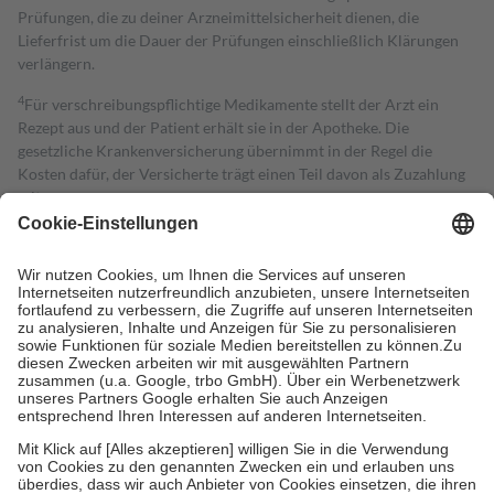
Prüfungen, die zu deiner Arzneimittelsicherheit dienen, die
Lieferfrist um die Dauer der Prüfungen einschließlich Klärungen
verlängern.
4
Für verschreibungspflichtige Medikamente stellt der Arzt ein
Rezept aus und der Patient erhält sie in der Apotheke. Die
gesetzliche Krankenversicherung übernimmt in der Regel die
Kosten dafür, der Versicherte trägt einen Teil davon als Zuzahlung
mit.
Grundsätzlich leisten Mitglieder Zuzahlungen in Höhe von zehn
Prozent des Abgabepreises,
mindestens
jedoch
fünf Euro
und
höchstens zehn Euro.
Es sind jedoch nie mehr als die tatsächlichen
Kosten der Leistung zu entrichten.
Diese Regeln gelten grundsätzlich auch für Online-Apotheken.
Bei Heilmitteln und häuslicher Krankenpflege beträgt die
Zuzahlung zehn Prozent der Kosten sowie zehn Euro je
Verordnung.
Um das Engagement der Versicherten für ihre eigene Gesundheit zu
stärken und die besondere Stellung der Familie zu unterstützen,
fallen
keine Zuzahlungen
an bei:
• Kindern und Jugendlichen bis zum vollendeten 18. Lebensjahr