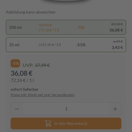
Abbildung kann abweichen
37,99 €
Spartipp
500 ml
-5%
36,08 €
(72,16 € / 1 l)
6,99 €
25 ml
-51%
(137,20 € / 1 l)
3,43 €
-5%
UVP:
37,99 €
36,08 €
72,16 € / 1 l
sofort lieferbar
Preise inkl. MwSt. ggf. zzgl. Versandkosten
In den Warenkorb