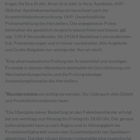
fragen Sie Ihre Ärztin, Ihren Arzt oder in Ihrer Apotheke. AVP:
Üblicher Apothekenverkaufspreis berechnet nach der
Arzneimittelpreisverordnung. UVP: Unverbindliche
Preisempfehlung des Herstellers. Die angegebenen Preise
beinhalten die gesetzlich vorgeschriebene Mehrwertsteuer, ggf.
zzgl. 3,95 € Versandkosten. Ab 29,00 € Bestell­wert versand­kosten­
frei. Preisänderungen und Irrtümer vorbehalten. Alle Angebote
und Gratis-Beigaben nur solange der Vorrat reicht.
1
Eine pharmazeutische Prüfung der Arzneimittel und sonstigen
Produkte in deinem Warenkorb beinhaltet die Durchführung von
Wechselwirkungschecks und die Prüfung etwaiger
Anwendungshinweise des Herstellers.
2
Biozidprodukte
vorsichtig verwenden. Vor Gebrauch stets Etikett
und Produktinformationen lesen.
3
Die Übergabe deiner Bestellung an den Paketdienstleister erfolgt
bei uns werktags von Montag bis Freitag bis 18:00 Uhr. Der genaue
Lieferzeitpunkt kann je nach Region und in Abhängigkeit der
Produktverfügbarkeit sowie vom Zustellzeitpunkt des Spediteurs
abweichen. Darüber hinaus können notwendige pharmazeutische