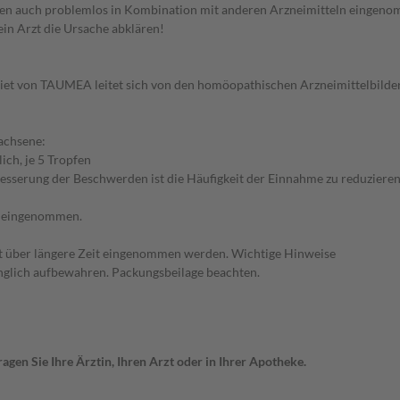
 auch problemlos in Kombination mit anderen Arzneimitteln eingenom
ein Arzt die Ursache abklären!
t von TAUMEA leitet sich von den homöopathischen Arzneimittelbilder
achsene:
ich, je 5 Tropfen
 Besserung der Beschwerden ist die Häufigkeit der Einnahme zu reduzieren
t eingenommen.
t über längere Zeit eingenommen werden. Wichtige Hinweise
nglich aufbewahren. Packungsbeilage beachten.
gen Sie Ihre Ärztin, Ihren Arzt oder in Ihrer Apotheke.