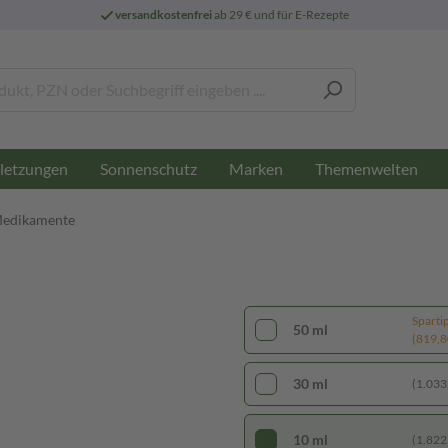
versandkostenfrei
ab 29 € und für E-Rezepte
letzungen
Sonnenschutz
Marken
Themenwelten
Medikamente
Sparti
50 ml
(819,80
30 ml
(1.033,
10 ml
(1.822,