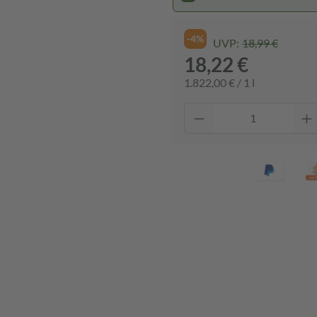
-4%
UVP:
18,99 €
18,22 €
1.822,00 € / 1 l