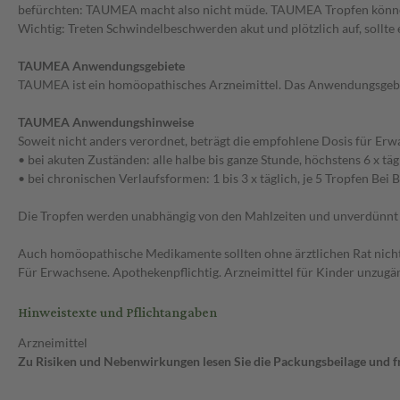
befürchten: TAUMEA macht also nicht müde. TAUMEA Tropfen können
Wichtig: Treten Schwindelbeschwerden akut und plötzlich auf, sollte 
TAUMEA Anwendungsgebiete
TAUMEA ist ein homöopathisches Arzneimittel. Das Anwendungsgebie
TAUMEA Anwendungshinweise
Soweit nicht anders verordnet, beträgt die empfohlene Dosis für Erw
• bei akuten Zuständen: alle halbe bis ganze Stunde, höchstens 6 x tägl
• bei chronischen Verlaufsformen: 1 bis 3 x täglich, je 5 Tropfen Bei
Die Tropfen werden unabhängig von den Mahlzeiten und unverdünn
Auch homöopathische Medikamente sollten ohne ärztlichen Rat nich
Für Erwachsene. Apothekenpflichtig. Arzneimittel für Kinder unzugä
Hinweistexte und Pflichtangaben
Arzneimittel
Zu Risiken und Nebenwirkungen lesen Sie die Packungsbeilage und fra