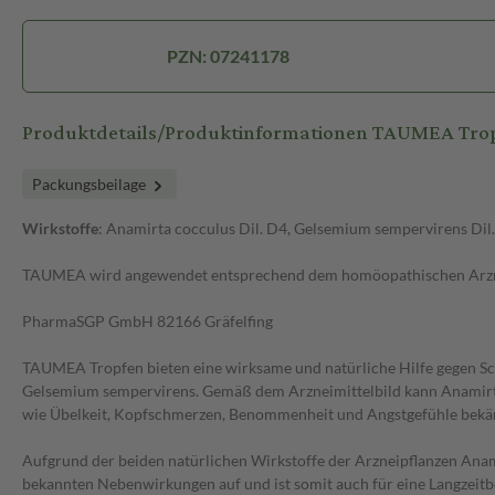
PZN: 07241178
Produktdetails/Produktinformationen TAUMEA Tro
Packungsbeilage
Wirkstoffe
: Anamirta cocculus Dil. D4, Gelsemium sempervirens Dil.
TAUMEA wird angewendet entsprechend dem homöopathischen Arzneim
PharmaSGP GmbH 82166 Gräfelfing
TAUMEA Tropfen bieten eine wirksame und natürliche Hilfe gegen S
Gelsemium sempervirens. Gemäß dem Arzneimittelbild kann Anamirta
wie Übelkeit, Kopfschmerzen, Benommenheit und Angstgefühle bekä
Aufgrund der beiden natürlichen Wirkstoffe der Arzneipflanzen Ana
bekannten Nebenwirkungen auf und ist somit auch für eine Langzeit