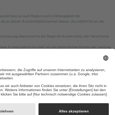
itpunkt kann je nach Region und in Abhängigkeit der
 zu deiner Arzneimittelsicherheit dienen, die Lieferfrist um die
ersicherung übernimmt in der Regel die Kosten dafür, der Versicherte
Euro.
Es sind jedoch nie mehr als die tatsächlichen Kosten der Leistung
e Zuzahlungen
an bei:
herzustellen, dass es sich um echte Bewertungen handelt. Mehr