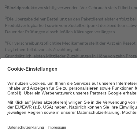
2
Biozidprodukte
vorsichtig verwenden. Vor Gebrauch stets Etikett u
3
Die Übergabe deiner Bestellung an den Paketdienstleister erfolgt bei
Produktverfügbarkeit sowie vom Zustellzeitpunkt des Spediteurs abwe
Dauer der Prüfungen einschließlich Klärungen verlängern.
4
Für verschreibungspflichtige Medikamente stellt der Arzt ein Rezept 
trägt einen Teil davon als Zuzahlung mit.
Grundsätzlich leisten Mitglieder Zuzahlungen in Höhe von zehn Proz
zu entrichten.
Diese Regeln gelten grundsätzlich auch für Online-Apotheken.
Bei Heilmitteln und häuslicher Krankenpflege beträgt die Zuzahlung 
Um das Engagement der Versicherten für ihre eigene Gesundheit zu stä
• Kindern und Jugendlichen bis zum vollendeten 18. Lebensjahr mit
• Untersuchungen zur Vorsorge und Früherkennung, die von der GKV
• empfohlenen Schutzimpfungen
• Harn- und Blutteststreifen
Wir nutzen Trusted Shops als unabhängigen Dienstleister für die Ein
Informationen findest du hier: https://help.etrusted.com/hc/de/arti
Einige Bilder und Inhalte wurden unter Zuhilfenahme künstlicher Intell