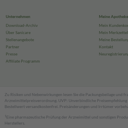
Unternehmen
Meine Apothek
Download-Archiv
Mein Kundenko
Über Sanicare
Mein Merkzettel
Stellenangebote
Meine Bestellun
Partner
Kontakt
Presse
Neuregistrierun
Affiliate Programm
Zu Risiken und Nebenwirkungen lesen Sie die Packungsbeilage und fra
Arzneimittelpreisverordnung. UVP: Unverbindliche Preisempfehlung de
Bestell­wert versand­kosten­frei. Preisänderungen und Irrtümer vorbeh
1
Eine pharmazeutische Prüfung der Arzneimittel und sonstigen Pro
Herstellers.