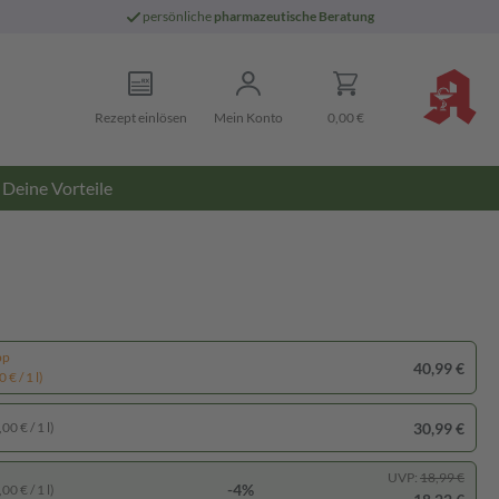
persönliche
pharmazeutische Beratung
Rezept einlösen
Mein Konto
0,00 €
Deine Vorteile
pp
40,99 €
 € / 1 l)
30,99 €
00 € / 1 l)
UVP:
18,99 €
-4%
00 € / 1 l)