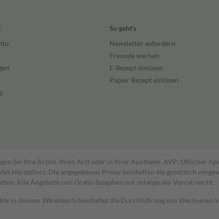
e
So geht's
nto
Newsletter anfordern
Freunde werben
gen
E-Rezept einlösen
Papier Rezept einlösen
g
gen Sie Ihre Ärztin, Ihren Arzt oder in Ihrer Apotheke. AVP: Üblicher A
s Herstellers. Die angegebenen Preise beinhalten die gesetzlich vorgesc
alten. Alle Angebote und Gratis-Beigaben nur solange der Vorrat reicht.
dukte in deinem Warenkorb beinhaltet die Durchführung von Wechselwir