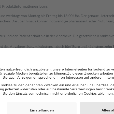
nd Produktinformationen lesen.
 uns werktags von Montag bis Freitag bis 18:00 Uhr. Der genaue Lieferze
ichen. Darüber hinaus können notwendige pharmazeutische Prüfungen, die
aus und der Patient erhält sie in der Apotheke. Die gesetzliche Krankenv
ent des Abgabepreises,
mindestens
jedoch
fünf Euro
und
höchstens zehn 
zehn Prozent der Kosten sowie zehn Euro je Verordnung.
rken und die besondere Stellung der Familie zu unterstützen, fallen
kein
 Ausnahme der Fahrkosten
 getragen werden
holung von Bewertungen. Trusted Shops hat Maßnahmen getroffen, um sic
cles/4419944605341
igenz erstellt.