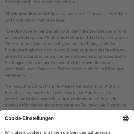
Anwendungshinweise des Herstellers.
2
Biozidprodukte
vorsichtig verwenden. Vor Gebrauch stets Etikett
und Produktinformationen lesen.
3
Die Übergabe deiner Bestellung an den Paketdienstleister erfolgt
bei uns werktags von Montag bis Freitag bis 18:00 Uhr. Der genaue
Lieferzeitpunkt kann je nach Region und in Abhängigkeit der
Produktverfügbarkeit sowie vom Zustellzeitpunkt des Spediteurs
abweichen. Darüber hinaus können notwendige pharmazeutische
Prüfungen, die zu deiner Arzneimittelsicherheit dienen, die
Lieferfrist um die Dauer der Prüfungen einschließlich Klärungen
verlängern.
4
Für verschreibungspflichtige Medikamente stellt der Arzt ein
Rezept aus und der Patient erhält sie in der Apotheke. Die
gesetzliche Krankenversicherung übernimmt in der Regel die
Kosten dafür, der Versicherte trägt einen Teil davon als Zuzahlung
mit.
Grundsätzlich leisten Mitglieder Zuzahlungen in Höhe von zehn
Prozent des Abgabepreises,
mindestens
jedoch
fünf Euro
und
höchstens zehn Euro.
Es sind jedoch nie mehr als die tatsächlichen