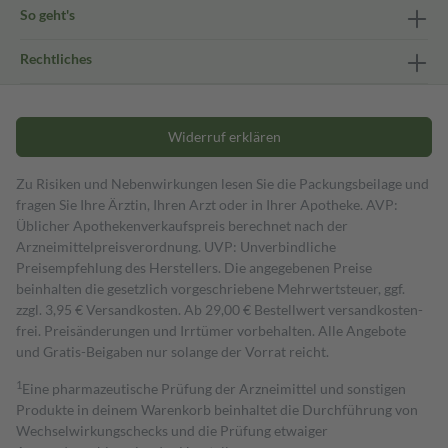
So geht's
Rechtliches
Widerruf erklären
Zu Risiken und Nebenwirkungen lesen Sie die Packungsbeilage und
fragen Sie Ihre Ärztin, Ihren Arzt oder in Ihrer Apotheke. AVP:
Üblicher Apothekenverkaufspreis berechnet nach der
Arzneimittelpreisverordnung. UVP: Unverbindliche
Preisempfehlung des Herstellers. Die angegebenen Preise
beinhalten die gesetzlich vorgeschriebene Mehrwertsteuer, ggf.
zzgl. 3,95 € Versandkosten. Ab 29,00 € Bestell­wert versand­kosten­
frei. Preisänderungen und Irrtümer vorbehalten. Alle Angebote
und Gratis-Beigaben nur solange der Vorrat reicht.
1
Eine pharmazeutische Prüfung der Arzneimittel und sonstigen
Produkte in deinem Warenkorb beinhaltet die Durchführung von
Wechselwirkungschecks und die Prüfung etwaiger