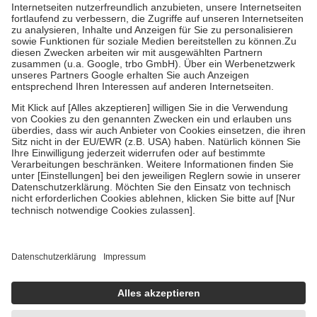
Kosten der Leistung zu entrichten.
Diese Regeln gelten grundsätzlich auch für Online-Apotheken.
Bei Heilmitteln und häuslicher Krankenpflege beträgt die
Zuzahlung zehn Prozent der Kosten sowie zehn Euro je
Verordnung.
Um das Engagement der Versicherten für ihre eigene Gesundheit zu
stärken und die besondere Stellung der Familie zu unterstützen,
fallen
keine Zuzahlungen
an bei:
• Kindern und Jugendlichen bis zum vollendeten 18. Lebensjahr
mit Ausnahme der Fahrkosten
• Untersuchungen zur Vorsorge und Früherkennung, die von der
GKV getragen werden
• empfohlenen Schutzimpfungen
• Harn- und Blutteststreifen
Wir nutzen Trusted Shops als unabhängigen Dienstleister für die
Einholung von Bewertungen. Trusted Shops hat Maßnahmen
getroffen, um sicherzustellen, dass es sich um echte Bewertungen
handelt. Mehr Informationen findest du hier:
https://help.etrusted.com/hc/de/articles/4419944605341
Einige Bilder und Inhalte wurden unter Zuhilfenahme künstlicher