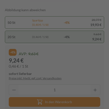
Abbildung kann abweichen
20,77 €
Spartipp
50 St
-4%
19,93 €
(0,40 € / 1 St)
9,63 €
20 St
-4%
(0,46 € / 1 St)
9,24 €
-4%
AVP:
9,63 €
9,24 €
0,46 € / 1 St
sofort lieferbar
Preise inkl. MwSt. ggf. zzgl. Versandkosten
In den Warenkorb