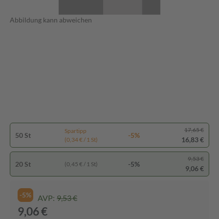
Abbildung kann abweichen
17,65 €
Spartipp
50 St
-5%
16,83 €
(0,34 € / 1 St)
9,53 €
20 St
-5%
(0,45 € / 1 St)
9,06 €
-5%
AVP:
9,53 €
9,06 €