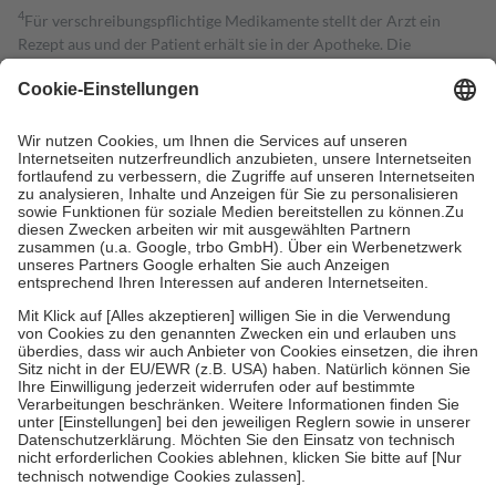
4
Für verschreibungspflichtige Medikamente stellt der Arzt ein
Rezept aus und der Patient erhält sie in der Apotheke. Die
gesetzliche Krankenversicherung übernimmt in der Regel die
Kosten dafür, der Versicherte trägt einen Teil davon als Zuzahlung
mit.
Grundsätzlich leisten Mitglieder Zuzahlungen in Höhe von zehn
Prozent des Abgabepreises,
mindestens
jedoch
fünf Euro
und
höchstens zehn Euro.
Es sind jedoch nie mehr als die tatsächlichen
Kosten der Leistung zu entrichten.
Diese Regeln gelten grundsätzlich auch für Online-Apotheken.
Bei Heilmitteln und häuslicher Krankenpflege beträgt die
Zuzahlung zehn Prozent der Kosten sowie zehn Euro je
Verordnung.
Um das Engagement der Versicherten für ihre eigene Gesundheit zu
stärken und die besondere Stellung der Familie zu unterstützen,
fallen
keine Zuzahlungen
an bei:
• Kindern und Jugendlichen bis zum vollendeten 18. Lebensjahr
mit Ausnahme der Fahrkosten
• Untersuchungen zur Vorsorge und Früherkennung, die von der
GKV getragen werden
• empfohlenen Schutzimpfungen