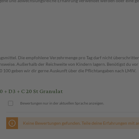
wogene und abwechslungsreiche Ernährung verwendet werden oder eine g
gsmittel. Die empfohlene Verzehrmenge pro Tag darf nicht überschritten
weise. Außerhalb der Reichweite von Kindern lagern. Benötigst du vor 
00 geben wir dir gerne Auskunft über die Pflichtangaben nach LMIV.
 + D3 + C 20 St Granulat
Bewertungen nur in der aktuellen Sprache anzeigen.
Keine Bewertungen gefunden. Teile deine Erfahrungen mit a