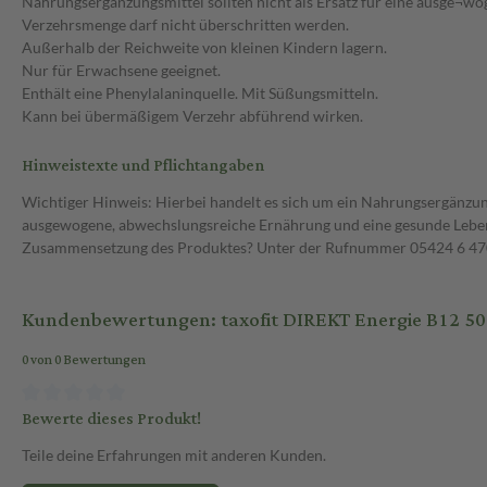
Nahrungsergänzungsmittel sollten nicht als Ersatz für eine ausge¬
Verzehrsmenge darf nicht überschritten werden.
Außerhalb der Reichweite von kleinen Kindern lagern.
Nur für Erwachsene geeignet.
Enthält eine Phenylalaninquelle. Mit Süßungsmitteln.
Kann bei übermäßigem Verzehr abführend wirken.
Hinweistexte und Pflichtangaben
Wichtiger Hinweis: Hierbei handelt es sich um ein Nahrungsergänzun
ausgewogene, abwechslungsreiche Ernährung und eine gesunde Lebens
Zusammensetzung des Produktes? Unter der Rufnummer 05424 6 470 1
Kundenbewertungen: taxofit DIREKT Energie B12 500
0 von 0 Bewertungen
Bewerte dieses Produkt!
Teile deine Erfahrungen mit anderen Kunden.