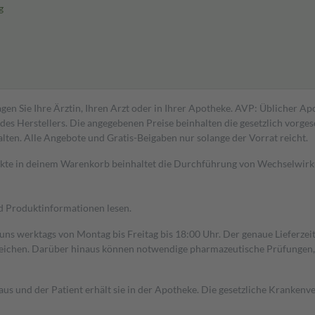
g
gen Sie Ihre Ärztin, Ihren Arzt oder in Ihrer Apotheke. AVP: Üblicher A
s Herstellers. Die angegebenen Preise beinhalten die gesetzlich vorgesc
alten. Alle Angebote und Gratis-Beigaben nur solange der Vorrat reicht.
dukte in deinem Warenkorb beinhaltet die Durchführung von Wechselwir
nd Produktinformationen lesen.
 uns werktags von Montag bis Freitag bis 18:00 Uhr. Der genaue Lieferze
ichen. Darüber hinaus können notwendige pharmazeutische Prüfungen, die
aus und der Patient erhält sie in der Apotheke. Die gesetzliche Krankenv