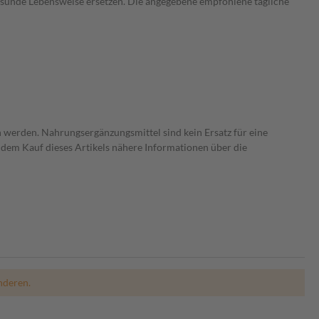
esunde Lebensweise ersetzen. Die angegebene empfohlene tägliche
 werden. Nahrungsergänzungsmittel sind kein Ersatz für eine
dem Kauf dieses Artikels nähere Informationen über die
nderen.