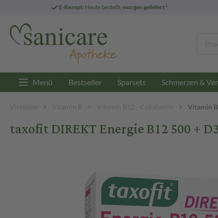
3
E-Rezept:
Heute bestellt,
morgen geliefert
Menü
Bestseller
Sparsets
Schmerzen & Ver
Vitamine
Vitamin B
Vitamin B12 - Cobalamin
Vitamin B
taxofit DIREKT Energie B12 500 + D3