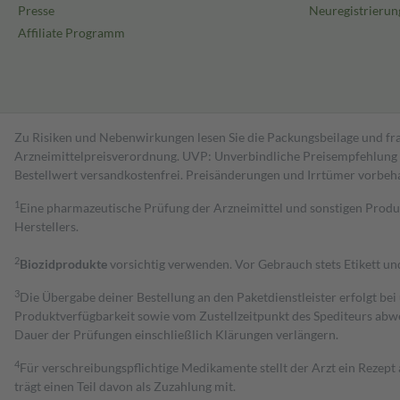
Presse
Neuregistrierun
Affiliate Programm
Zu Risiken und Nebenwirkungen lesen Sie die Packungsbeilage und fra
Arzneimittelpreisverordnung. UVP: Unverbindliche Preisempfehlung de
Bestell­wert versand­kosten­frei. Preisänderungen und Irrtümer vorbeh
1
Eine pharmazeutische Prüfung der Arzneimittel und sonstigen Pro
Herstellers.
2
Biozidprodukte
vorsichtig verwenden. Vor Gebrauch stets Etikett u
3
Die Übergabe deiner Bestellung an den Paketdienstleister erfolgt bei
Produktverfügbarkeit sowie vom Zustellzeitpunkt des Spediteurs abwe
Dauer der Prüfungen einschließlich Klärungen verlängern.
4
Für verschreibungspflichtige Medikamente stellt der Arzt ein Rezept 
trägt einen Teil davon als Zuzahlung mit.