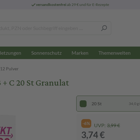
versandkostenfrei
ab 29 € und für E-Rezepte
letzungen
Sonnenschutz
Marken
Themenwelten
12 Pulver
 + C 20 St Granulat
20 St
34,0 g 
-6%
UVP:
3,99 €
3,74 €