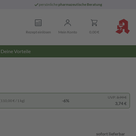
persönliche
pharmazeutische Beratung
Rezept einlösen
Mein Konto
0,00 €
Deine Vorteile
UVP:
3,99 €
-6%
(110,00 € / 1 kg)
3,74 €
sofort lieferbar