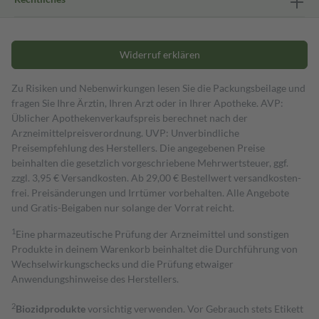
Widerruf erklären
Zu Risiken und Nebenwirkungen lesen Sie die Packungsbeilage und
fragen Sie Ihre Ärztin, Ihren Arzt oder in Ihrer Apotheke. AVP:
Üblicher Apothekenverkaufspreis berechnet nach der
Arzneimittelpreisverordnung. UVP: Unverbindliche
Preisempfehlung des Herstellers. Die angegebenen Preise
beinhalten die gesetzlich vorgeschriebene Mehrwertsteuer, ggf.
zzgl. 3,95 € Versandkosten. Ab 29,00 € Bestell­wert versand­kosten­
frei. Preisänderungen und Irrtümer vorbehalten. Alle Angebote
und Gratis-Beigaben nur solange der Vorrat reicht.
1
Eine pharmazeutische Prüfung der Arzneimittel und sonstigen
Produkte in deinem Warenkorb beinhaltet die Durchführung von
Wechselwirkungschecks und die Prüfung etwaiger
Anwendungshinweise des Herstellers.
2
Biozidprodukte
vorsichtig verwenden. Vor Gebrauch stets Etikett