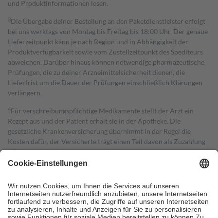
und Produktinformationen lesen.
3
Die Übergabe deiner Bestellung an den Paketdienstleister erfolgt
bei uns werktags von Montag bis Freitag bis 18:00 Uhr. Der genaue
Lieferzeitpunkt kann je nach Region und in Abhängigkeit der
Produktverfügbarkeit sowie vom Zustellzeitpunkt des Spediteurs
abweichen. Darüber hinaus können notwendige pharmazeutische
Prüfungen, die zu deiner Arzneimittelsicherheit dienen, die
Lieferfrist um die Dauer der Prüfungen einschließlich Klärungen
verlängern.
4
Für verschreibungspflichtige Medikamente stellt der Arzt ein
Rezept aus und der Patient erhält sie in der Apotheke. Die
gesetzliche Krankenversicherung übernimmt in der Regel die
Kosten dafür, der Versicherte trägt einen Teil davon als Zuzahlung
mit.
Grundsätzlich leisten Mitglieder Zuzahlungen in Höhe von zehn
Prozent des Abgabepreises,
mindestens
jedoch
fünf Euro
und
höchstens zehn Euro.
Es sind jedoch nie mehr als die tatsächlichen
Kosten der Leistung zu entrichten.
Diese Regeln gelten grundsätzlich auch für Online-Apotheken.
Bei Heilmitteln und häuslicher Krankenpflege beträgt die