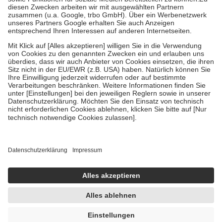
Zuzahlung zehn Prozent der Kosten sowie zehn Euro je
Verordnung.
Um das Engagement der Versicherten für ihre eigene Gesundheit zu
stärken und die besondere Stellung der Familie zu unterstützen,
fallen
keine Zuzahlungen
an bei:
• Kindern und Jugendlichen bis zum vollendeten 18. Lebensjahr
mit Ausnahme der Fahrkosten
• Untersuchungen zur Vorsorge und Früherkennung, die von der
GKV getragen werden
• empfohlenen Schutzimpfungen
• Harn- und Blutteststreifen
Wir nutzen Trusted Shops als unabhängigen Dienstleister für die
Einholung von Bewertungen. Trusted Shops hat Maßnahmen
getroffen, um sicherzustellen, dass es sich um echte Bewertungen
handelt. Mehr Informationen findest du hier:
https://help.etrusted.com/hc/de/articles/4419944605341
Einige Bilder und Inhalte wurden unter Zuhilfenahme künstlicher
Intelligenz erstellt.