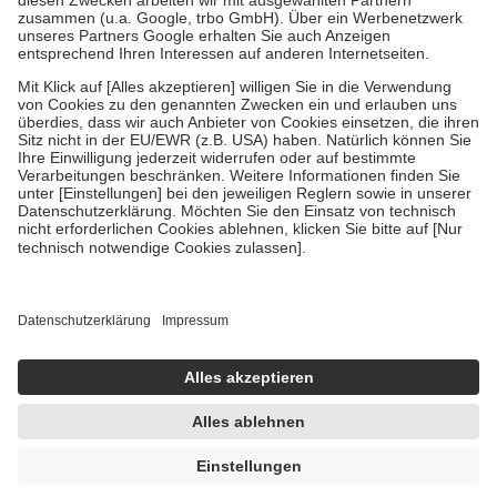
Verordnung.
Um das Engagement der Versicherten für ihre eigene Gesundheit zu
stärken und die besondere Stellung der Familie zu unterstützen,
fallen
keine Zuzahlungen
an bei:
• Kindern und Jugendlichen bis zum vollendeten 18. Lebensjahr
mit Ausnahme der Fahrkosten
• Untersuchungen zur Vorsorge und Früherkennung, die von der
GKV getragen werden
• empfohlenen Schutzimpfungen
• Harn- und Blutteststreifen
Wir nutzen Trusted Shops als unabhängigen Dienstleister für die
Einholung von Bewertungen. Trusted Shops hat Maßnahmen
getroffen, um sicherzustellen, dass es sich um echte Bewertungen
handelt. Mehr Informationen findest du hier:
https://help.etrusted.com/hc/de/articles/4419944605341
Einige Bilder und Inhalte wurden unter Zuhilfenahme künstlicher
Intelligenz erstellt.
UVP:
15,16 €