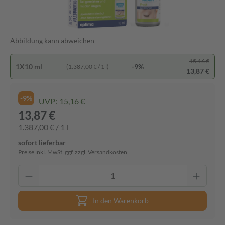
Abbildung kann abweichen
15,16 €
1X10 ml
-9%
(1.387,00 € / 1 l)
13,87 €
-9%
UVP:
15,16 €
13,87 €
1.387,00 € / 1 l
sofort lieferbar
Preise inkl. MwSt. ggf. zzgl. Versandkosten
In den Warenkorb