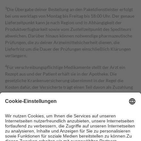
3
Die Übergabe deiner Bestellung an den Paketdienstleister erfolgt
bei uns werktags von Montag bis Freitag bis 18:00 Uhr. Der genaue
Lieferzeitpunkt kann je nach Region und in Abhängigkeit der
Produktverfügbarkeit sowie vom Zustellzeitpunkt des Spediteurs
abweichen. Darüber hinaus können notwendige pharmazeutische
Prüfungen, die zu deiner Arzneimittelsicherheit dienen, die
Lieferfrist um die Dauer der Prüfungen einschließlich Klärungen
verlängern.
4
Für verschreibungspflichtige Medikamente stellt der Arzt ein
Rezept aus und der Patient erhält sie in der Apotheke. Die
gesetzliche Krankenversicherung übernimmt in der Regel die
Kosten dafür, der Versicherte trägt einen Teil davon als Zuzahlung
mit.
Grundsätzlich leisten Mitglieder Zuzahlungen in Höhe von zehn
Prozent des Abgabepreises,
mindestens
jedoch
fünf Euro
und
höchstens zehn Euro.
Es sind jedoch nie mehr als die tatsächlichen
Kosten der Leistung zu entrichten.
Diese Regeln gelten grundsätzlich auch für Online-Apotheken.
Bei Heilmitteln und häuslicher Krankenpflege beträgt die
Zuzahlung zehn Prozent der Kosten sowie zehn Euro je