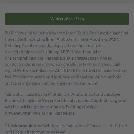
Widerruf erklären
Zu Risiken und Nebenwirkungen lesen Sie die Packungsbeilage und
fragen Sie Ihre Ärztin, Ihren Arzt oder in Ihrer Apotheke. AVP:
Üblicher Apothekenverkaufspreis berechnet nach der
Arzneimittelpreisverordnung. UVP: Unverbindliche
Preisempfehlung des Herstellers. Die angegebenen Preise
beinhalten die gesetzlich vorgeschriebene Mehrwertsteuer, ggf.
zzgl. 3,95 € Versandkosten. Ab 29,00 € Bestell­wert versand­kosten­
frei. Preisänderungen und Irrtümer vorbehalten. Alle Angebote
und Gratis-Beigaben nur solange der Vorrat reicht.
1
Eine pharmazeutische Prüfung der Arzneimittel und sonstigen
Produkte in deinem Warenkorb beinhaltet die Durchführung von
Wechselwirkungschecks und die Prüfung etwaiger
Anwendungshinweise des Herstellers.
2
Biozidprodukte
vorsichtig verwenden. Vor Gebrauch stets Etikett
und Produktinformationen lesen.