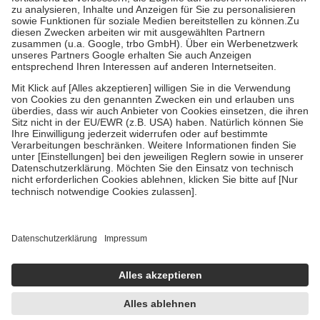
höchstens zehn Euro.
Es sind jedoch nie mehr als die tatsächlichen
Kosten der Leistung zu entrichten.
Diese Regeln gelten grundsätzlich auch für Online-Apotheken.
Bei Heilmitteln und häuslicher Krankenpflege beträgt die
Zuzahlung zehn Prozent der Kosten sowie zehn Euro je
Verordnung.
Um das Engagement der Versicherten für ihre eigene Gesundheit zu
stärken und die besondere Stellung der Familie zu unterstützen,
fallen
keine Zuzahlungen
an bei:
• Kindern und Jugendlichen bis zum vollendeten 18. Lebensjahr
mit Ausnahme der Fahrkosten
• Untersuchungen zur Vorsorge und Früherkennung, die von der
GKV getragen werden
• empfohlenen Schutzimpfungen
• Harn- und Blutteststreifen
Wir nutzen Trusted Shops als unabhängigen Dienstleister für die
Einholung von Bewertungen. Trusted Shops hat Maßnahmen
getroffen, um sicherzustellen, dass es sich um echte Bewertungen
handelt. Mehr Informationen findest du hier:
https://help.etrusted.com/hc/de/articles/4419944605341