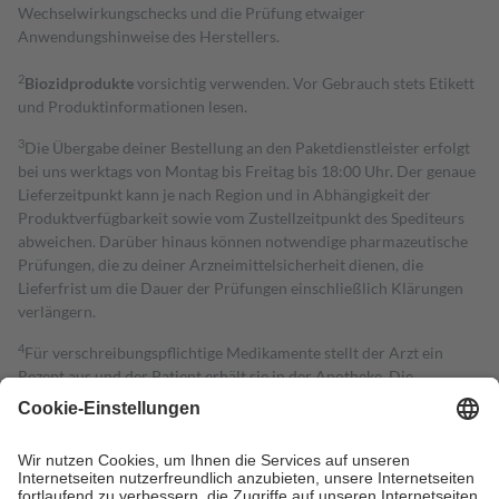
Wechselwirkungschecks und die Prüfung etwaiger
Anwendungshinweise des Herstellers.
2
Biozidprodukte
vorsichtig verwenden. Vor Gebrauch stets Etikett
und Produktinformationen lesen.
3
Die Übergabe deiner Bestellung an den Paketdienstleister erfolgt
bei uns werktags von Montag bis Freitag bis 18:00 Uhr. Der genaue
Lieferzeitpunkt kann je nach Region und in Abhängigkeit der
Produktverfügbarkeit sowie vom Zustellzeitpunkt des Spediteurs
abweichen. Darüber hinaus können notwendige pharmazeutische
Prüfungen, die zu deiner Arzneimittelsicherheit dienen, die
Lieferfrist um die Dauer der Prüfungen einschließlich Klärungen
verlängern.
4
Für verschreibungspflichtige Medikamente stellt der Arzt ein
Rezept aus und der Patient erhält sie in der Apotheke. Die
gesetzliche Krankenversicherung übernimmt in der Regel die
Kosten dafür, der Versicherte trägt einen Teil davon als Zuzahlung
mit.
Grundsätzlich leisten Mitglieder Zuzahlungen in Höhe von zehn
Prozent des Abgabepreises,
mindestens
jedoch
fünf Euro
und