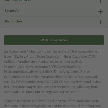
So geht's
Rechtliches
Widerruf erklären
Zu Risiken und Nebenwirkungen lesen Sie die Packungsbeilage und
fragen Sie Ihre Ärztin, Ihren Arzt oder in Ihrer Apotheke. AVP:
Üblicher Apothekenverkaufspreis berechnet nach der
Arzneimittelpreisverordnung. UVP: Unverbindliche
Preisempfehlung des Herstellers. Die angegebenen Preise
beinhalten die gesetzlich vorgeschriebene Mehrwertsteuer, ggf.
zzgl. 3,95 € Versandkosten. Ab 29,00 € Bestell­wert versand­kosten­
frei. Preisänderungen und Irrtümer vorbehalten. Alle Angebote
und Gratis-Beigaben nur solange der Vorrat reicht.
1
Eine pharmazeutische Prüfung der Arzneimittel und sonstigen
Produkte in deinem Warenkorb beinhaltet die Durchführung von