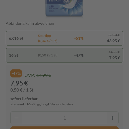
Abbildung kann abweichen
89,94 €
Spartipp
6X16 St
-51%
43,95 €
(0,46 € / 1 St)
14,99 €
16 St
-47%
(0,50 € / 1 St)
7,95 €
-47%
UVP:
14,99 €
7,95 €
0,50 € / 1 St
sofort lieferbar
Preise inkl. MwSt. ggf. zzgl. Versandkosten