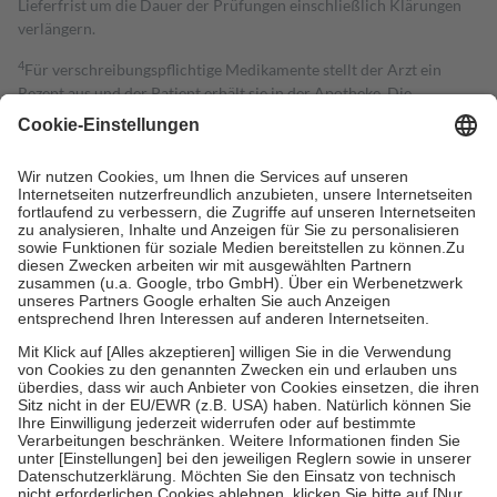
Lieferfrist um die Dauer der Prüfungen einschließlich Klärungen
verlängern.
4
Für verschreibungspflichtige Medikamente stellt der Arzt ein
Rezept aus und der Patient erhält sie in der Apotheke. Die
gesetzliche Krankenversicherung übernimmt in der Regel die
Kosten dafür, der Versicherte trägt einen Teil davon als Zuzahlung
mit.
Grundsätzlich leisten Mitglieder Zuzahlungen in Höhe von zehn
Prozent des Abgabepreises,
mindestens
jedoch
fünf Euro
und
höchstens zehn Euro.
Es sind jedoch nie mehr als die tatsächlichen
Kosten der Leistung zu entrichten.
Diese Regeln gelten grundsätzlich auch für Online-Apotheken.
Bei Heilmitteln und häuslicher Krankenpflege beträgt die
Zuzahlung zehn Prozent der Kosten sowie zehn Euro je
Verordnung.
Um das Engagement der Versicherten für ihre eigene Gesundheit zu
stärken und die besondere Stellung der Familie zu unterstützen,
fallen
keine Zuzahlungen
an bei:
• Kindern und Jugendlichen bis zum vollendeten 18. Lebensjahr
mit Ausnahme der Fahrkosten
• Untersuchungen zur Vorsorge und Früherkennung, die von der