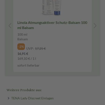
00
Linola Atmungsaktiver Schutz-Balsam 100
SA
ml Balsam
ml
100 ml
50
Balsam
Lot
-2%
-1
UVP:
17,25 €
16,91 €
19,
169,10 € / 1 l
39,
sofort lieferbar
sof
Weitere Produkte aus:
TENA Lady Discreet Einlagen