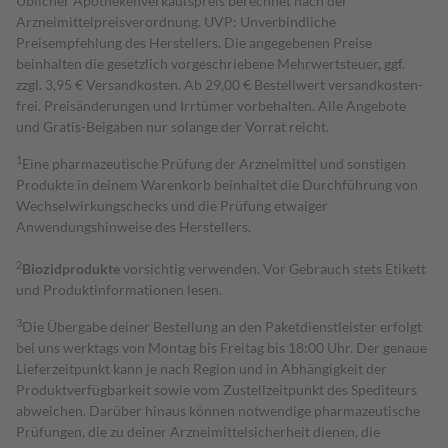
Üblicher Apothekenverkaufspreis berechnet nach der
Arzneimittelpreisverordnung. UVP: Unverbindliche
Preisempfehlung des Herstellers. Die angegebenen Preise
beinhalten die gesetzlich vorgeschriebene Mehrwertsteuer, ggf.
zzgl. 3,95 € Versandkosten. Ab 29,00 € Bestell­wert versand­kosten­
frei. Preisänderungen und Irrtümer vorbehalten. Alle Angebote
und Gratis-Beigaben nur solange der Vorrat reicht.
1
Eine pharmazeutische Prüfung der Arzneimittel und sonstigen
Produkte in deinem Warenkorb beinhaltet die Durchführung von
Wechselwirkungschecks und die Prüfung etwaiger
Anwendungshinweise des Herstellers.
2
Biozidprodukte
vorsichtig verwenden. Vor Gebrauch stets Etikett
und Produktinformationen lesen.
3
Die Übergabe deiner Bestellung an den Paketdienstleister erfolgt
bei uns werktags von Montag bis Freitag bis 18:00 Uhr. Der genaue
Lieferzeitpunkt kann je nach Region und in Abhängigkeit der
Produktverfügbarkeit sowie vom Zustellzeitpunkt des Spediteurs
abweichen. Darüber hinaus können notwendige pharmazeutische
Prüfungen, die zu deiner Arzneimittelsicherheit dienen, die