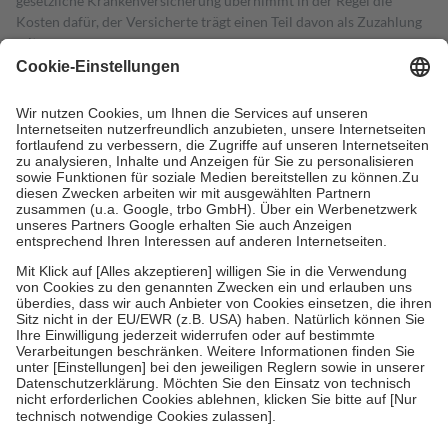
gesetzliche Krankenversicherung übernimmt in der Regel die
Kosten dafür, der Versicherte trägt einen Teil davon als Zuzahlung
mit.
Grundsätzlich leisten Mitglieder Zuzahlungen in Höhe von zehn
Prozent des Abgabepreises,
mindestens
jedoch
fünf Euro
und
höchstens zehn Euro.
Es sind jedoch nie mehr als die tatsächlichen
Kosten der Leistung zu entrichten.
Diese Regeln gelten grundsätzlich auch für Online-Apotheken.
Bei Heilmitteln und häuslicher Krankenpflege beträgt die
Zuzahlung zehn Prozent der Kosten sowie zehn Euro je
Verordnung.
Um das Engagement der Versicherten für ihre eigene Gesundheit zu
stärken und die besondere Stellung der Familie zu unterstützen,
fallen
keine Zuzahlungen
an bei:
• Kindern und Jugendlichen bis zum vollendeten 18. Lebensjahr
mit Ausnahme der Fahrkosten
• Untersuchungen zur Vorsorge und Früherkennung, die von der
GKV getragen werden
• empfohlenen Schutzimpfungen
• Harn- und Blutteststreifen
Wir nutzen Trusted Shops als unabhängigen Dienstleister für die