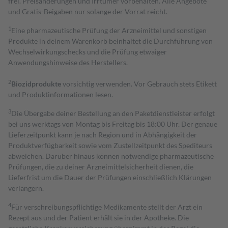
frei. Preisänderungen und Irrtümer vorbehalten. Alle Angebote
und Gratis-Beigaben nur solange der Vorrat reicht.
1
Eine pharmazeutische Prüfung der Arzneimittel und sonstigen
Produkte in deinem Warenkorb beinhaltet die Durchführung von
Wechselwirkungschecks und die Prüfung etwaiger
Anwendungshinweise des Herstellers.
2
Biozidprodukte
vorsichtig verwenden. Vor Gebrauch stets Etikett
und Produktinformationen lesen.
3
Die Übergabe deiner Bestellung an den Paketdienstleister erfolgt
bei uns werktags von Montag bis Freitag bis 18:00 Uhr. Der genaue
Lieferzeitpunkt kann je nach Region und in Abhängigkeit der
Produktverfügbarkeit sowie vom Zustellzeitpunkt des Spediteurs
abweichen. Darüber hinaus können notwendige pharmazeutische
Prüfungen, die zu deiner Arzneimittelsicherheit dienen, die
Lieferfrist um die Dauer der Prüfungen einschließlich Klärungen
verlängern.
4
Für verschreibungspflichtige Medikamente stellt der Arzt ein
Rezept aus und der Patient erhält sie in der Apotheke. Die