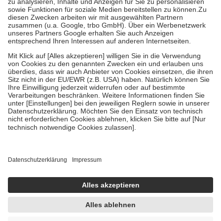
Bei Heilmitteln und häuslicher Krankenpflege beträgt die
Zuzahlung zehn Prozent der Kosten sowie zehn Euro je
Verordnung.
Um das Engagement der Versicherten für ihre eigene Gesundheit zu
stärken und die besondere Stellung der Familie zu unterstützen,
fallen
keine Zuzahlungen
an bei:
• Kindern und Jugendlichen bis zum vollendeten 18. Lebensjahr
mit Ausnahme der Fahrkosten
• Untersuchungen zur Vorsorge und Früherkennung, die von der
GKV getragen werden
• empfohlenen Schutzimpfungen
• Harn- und Blutteststreifen
Wir nutzen Trusted Shops als unabhängigen Dienstleister für die
Einholung von Bewertungen. Trusted Shops hat Maßnahmen
getroffen, um sicherzustellen, dass es sich um echte Bewertungen
handelt. Mehr Informationen findest du hier:
https://help.etrusted.com/hc/de/articles/4419944605341
Einige Bilder und Inhalte wurden unter Zuhilfenahme künstlicher
Intelligenz erstellt.