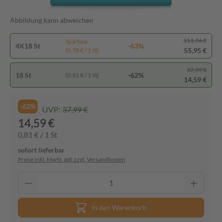
Abbildung kann abweichen
151,96 €
Spartipp
4X18 St
-63%
55,95 €
(0,78 € / 1 St)
37,99 €
18 St
-62%
(0,81 € / 1 St)
14,59 €
-62%
UVP:
37,99 €
14,59 €
0,81 € / 1 St
sofort lieferbar
Preise inkl. MwSt. ggf. zzgl. Versandkosten
In den Warenkorb