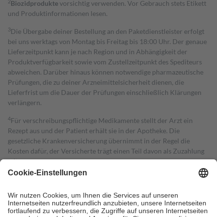
2
Biozidprodukte
vorsichtig verwenden. Vor Gebrauch stets Etikett
und Produktinformationen lesen.
3
Die Übergabe deiner Bestellung an den Paketdienstleister erfolgt
bei uns werktags von Montag bis Freitag bis 18:00 Uhr. Der genaue
Lieferzeitpunkt kann je nach Region und in Abhängigkeit der
Produktverfügbarkeit sowie vom Zustellzeitpunkt des Spediteurs
abweichen. Darüber hinaus können notwendige pharmazeutische
Prüfungen, die zu deiner Arzneimittelsicherheit dienen, die
Lieferfrist um die Dauer der Prüfungen einschließlich Klärungen
verlängern.
4
Für verschreibungspflichtige Medikamente stellt der Arzt ein
Rezept aus und der Patient erhält sie in der Apotheke. Die
gesetzliche Krankenversicherung übernimmt in der Regel die
Kosten dafür, der Versicherte trägt einen Teil davon als Zuzahlung
mit.
Grundsätzlich leisten Mitglieder Zuzahlungen in Höhe von zehn
Prozent des Abgabepreises,
mindestens
jedoch
fünf Euro
und
höchstens zehn Euro.
Es sind jedoch nie mehr als die tatsächlichen
Kosten der Leistung zu entrichten.
Diese Regeln gelten grundsätzlich auch für Online-Apotheken.