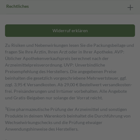
Rechtliches
Widerruf erklären
Zu Risiken und Nebenwirkungen lesen Sie die Packungsbeilage und
fragen Sie Ihre Ärztin, Ihren Arzt oder in Ihrer Apotheke. AVP:
Üblicher Apothekenverkaufspreis berechnet nach der
Arzneimittelpreisverordnung. UVP: Unverbindliche
Preisempfehlung des Herstellers. Die angegebenen Preise
beinhalten die gesetzlich vorgeschriebene Mehrwertsteuer, ggf.
zzgl. 3,95 € Versandkosten. Ab 29,00 € Bestell­wert versand­kosten­
frei. Preisänderungen und Irrtümer vorbehalten. Alle Angebote
und Gratis-Beigaben nur solange der Vorrat reicht.
1
Eine pharmazeutische Prüfung der Arzneimittel und sonstigen
Produkte in deinem Warenkorb beinhaltet die Durchführung von
Wechselwirkungschecks und die Prüfung etwaiger
Anwendungshinweise des Herstellers.