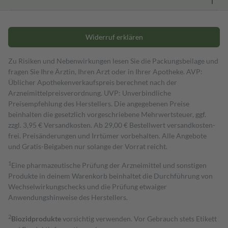
Widerruf erklären
Zu Risiken und Nebenwirkungen lesen Sie die Packungsbeilage und
fragen Sie Ihre Ärztin, Ihren Arzt oder in Ihrer Apotheke. AVP:
Üblicher Apothekenverkaufspreis berechnet nach der
Arzneimittelpreisverordnung. UVP: Unverbindliche
Preisempfehlung des Herstellers. Die angegebenen Preise
beinhalten die gesetzlich vorgeschriebene Mehrwertsteuer, ggf.
zzgl. 3,95 € Versandkosten. Ab 29,00 € Bestell­wert versand­kosten­
frei. Preisänderungen und Irrtümer vorbehalten. Alle Angebote
und Gratis-Beigaben nur solange der Vorrat reicht.
1
Eine pharmazeutische Prüfung der Arzneimittel und sonstigen
Produkte in deinem Warenkorb beinhaltet die Durchführung von
Wechselwirkungschecks und die Prüfung etwaiger
Anwendungshinweise des Herstellers.
2
Biozidprodukte
vorsichtig verwenden. Vor Gebrauch stets Etikett