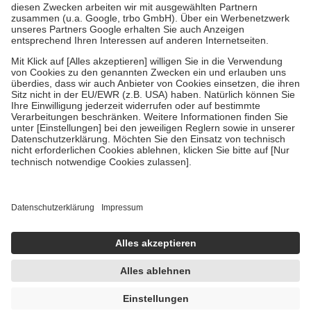
Zuzahlung zehn Prozent der Kosten sowie zehn Euro je
Verordnung.
Um das Engagement der Versicherten für ihre eigene Gesundheit zu
stärken und die besondere Stellung der Familie zu unterstützen,
fallen
keine Zuzahlungen
an bei:
• Kindern und Jugendlichen bis zum vollendeten 18. Lebensjahr
mit Ausnahme der Fahrkosten
• Untersuchungen zur Vorsorge und Früherkennung, die von der
GKV getragen werden
• empfohlenen Schutzimpfungen
• Harn- und Blutteststreifen
Wir nutzen Trusted Shops als unabhängigen Dienstleister für die
Einholung von Bewertungen. Trusted Shops hat Maßnahmen
getroffen, um sicherzustellen, dass es sich um echte Bewertungen
handelt. Mehr Informationen findest du hier:
https://help.etrusted.com/hc/de/articles/4419944605341
Einige Bilder und Inhalte wurden unter Zuhilfenahme künstlicher
Intelligenz erstellt.