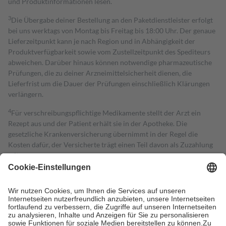
und Produktinformationen lesen.
3
Die Übergabe deiner Bestellung an den Paketdienstleister erfolgt
bei uns werktags von Montag bis Freitag bis 18:00 Uhr. Der genaue
Lieferzeitpunkt kann je nach Region und in Abhängigkeit der
Produktverfügbarkeit sowie vom Zustellzeitpunkt des Spediteurs
abweichen. Darüber hinaus können notwendige pharmazeutische
Prüfungen, die zu deiner Arzneimittelsicherheit dienen, die
Lieferfrist um die Dauer der Prüfungen einschließlich Klärungen
verlängern.
4
Für verschreibungspflichtige Medikamente stellt der Arzt ein
Rezept aus und der Patient erhält sie in der Apotheke. Die
gesetzliche Krankenversicherung übernimmt in der Regel die
Kosten dafür, der Versicherte trägt einen Teil davon als Zuzahlung
mit.
Grundsätzlich leisten Mitglieder Zuzahlungen in Höhe von zehn
Prozent des Abgabepreises,
mindestens
jedoch
fünf Euro
und
höchstens zehn Euro.
Es sind jedoch nie mehr als die tatsächlichen
Kosten der Leistung zu entrichten.
Diese Regeln gelten grundsätzlich auch für Online-Apotheken.
Bei Heilmitteln und häuslicher Krankenpflege beträgt die