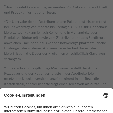
2
Biozidprodukte
vorsichtig verwenden. Vor Gebrauch stets Etikett
und Produktinformationen lesen.
3
Die Übergabe deiner Bestellung an den Paketdienstleister erfolgt
bei uns werktags von Montag bis Freitag bis 18:00 Uhr. Der genaue
Lieferzeitpunkt kann je nach Region und in Abhängigkeit der
Produktverfügbarkeit sowie vom Zustellzeitpunkt des Spediteurs
abweichen. Darüber hinaus können notwendige pharmazeutische
Prüfungen, die zu deiner Arzneimittelsicherheit dienen, die
Lieferfrist um die Dauer der Prüfungen einschließlich Klärungen
verlängern.
4
Für verschreibungspflichtige Medikamente stellt der Arzt ein
Rezept aus und der Patient erhält sie in der Apotheke. Die
gesetzliche Krankenversicherung übernimmt in der Regel die
Kosten dafür, der Versicherte trägt einen Teil davon als Zuzahlung
mit.
Grundsätzlich leisten Mitglieder Zuzahlungen in Höhe von zehn
Prozent des Abgabepreises,
mindestens
jedoch
fünf Euro
und
höchstens zehn Euro.
Es sind jedoch nie mehr als die tatsächlichen
Kosten der Leistung zu entrichten.