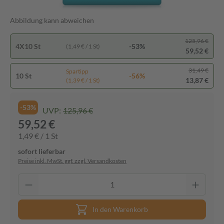
Abbildung kann abweichen
125,96 €
4X10 St
-53%
(1,49 € / 1 St)
59,52 €
31,49 €
Spartipp
10 St
-56%
13,87 €
(1,39 € / 1 St)
-53%
UVP:
125,96 €
59,52 €
1,49 € / 1 St
sofort lieferbar
Preise inkl. MwSt. ggf. zzgl. Versandkosten
In den Warenkorb