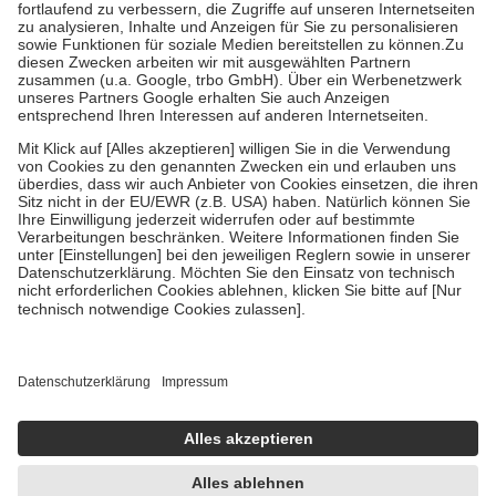
Diese Regeln gelten grundsätzlich auch für Online-Apotheken.
Bei Heilmitteln und häuslicher Krankenpflege beträgt die
Zuzahlung zehn Prozent der Kosten sowie zehn Euro je
Verordnung.
Um das Engagement der Versicherten für ihre eigene Gesundheit zu
stärken und die besondere Stellung der Familie zu unterstützen,
fallen
keine Zuzahlungen
an bei:
• Kindern und Jugendlichen bis zum vollendeten 18. Lebensjahr
mit Ausnahme der Fahrkosten
• Untersuchungen zur Vorsorge und Früherkennung, die von der
GKV getragen werden
• empfohlenen Schutzimpfungen
• Harn- und Blutteststreifen
Wir nutzen Trusted Shops als unabhängigen Dienstleister für die
Einholung von Bewertungen. Trusted Shops hat Maßnahmen
getroffen, um sicherzustellen, dass es sich um echte Bewertungen
handelt. Mehr Informationen findest du hier:
https://help.etrusted.com/hc/de/articles/4419944605341
Einige Bilder und Inhalte wurden unter Zuhilfenahme künstlicher
Intelligenz erstellt.