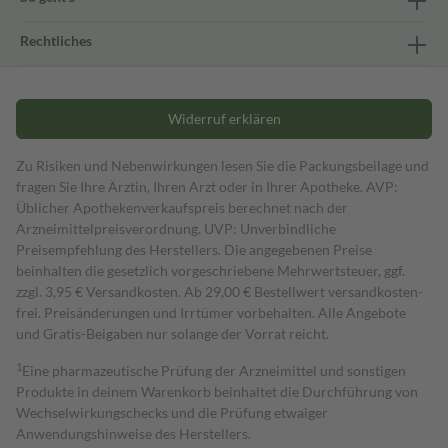
Rechtliches
Widerruf erklären
Zu Risiken und Nebenwirkungen lesen Sie die Packungsbeilage und
fragen Sie Ihre Ärztin, Ihren Arzt oder in Ihrer Apotheke. AVP:
Üblicher Apothekenverkaufspreis berechnet nach der
Arzneimittelpreisverordnung. UVP: Unverbindliche
Preisempfehlung des Herstellers. Die angegebenen Preise
beinhalten die gesetzlich vorgeschriebene Mehrwertsteuer, ggf.
zzgl. 3,95 € Versandkosten. Ab 29,00 € Bestell­wert versand­kosten­
frei. Preisänderungen und Irrtümer vorbehalten. Alle Angebote
und Gratis-Beigaben nur solange der Vorrat reicht.
1
Eine pharmazeutische Prüfung der Arzneimittel und sonstigen
Produkte in deinem Warenkorb beinhaltet die Durchführung von
Wechselwirkungschecks und die Prüfung etwaiger
Anwendungshinweise des Herstellers.