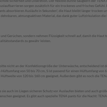
chste Sicherheit und Diskretion. Der flexible dünne Saugkern der TENA
e Auslaufbarrieren sorgen zusätzlich für ein trockenes und frisches Gef
ts absorbieren Ausläufe in Sekunden*, die Haut bleibt länger trocken un
 dehnbaren, atmungsaktiven Material, das dank guter Luftzirkulation di
 und Gerüchen, sondern nehmen Flüssigkeit schnell auf, damit die Haut 
litätsstandards zu gewähr leisten.
h bitte nicht an der Konfektionsgröße der Unterwäsche, entscheidend is
n Hüftumfang von 50 bis 70 cm, S ist passend für einen Hüftumfang von 6
r Hüftweite von 120 bis 160 cm geeignet. Außerdem gibt es noch die TEN
ass sie auch im Liegen sicheren Schutz vor Auslaufen bieten und auch g
enschen geeignet. Es gibt auch spezielle TENA pants für die Nacht: TENA