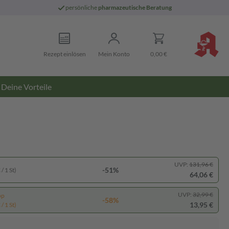
persönliche
pharmazeutische Beratung
Rezept einlösen
Mein Konto
0,00 €
Deine Vorteile
UVP:
131,96 €
-51%
/ 1 St)
64,06 €
UVP:
32,99 €
pp
-58%
13,95 €
/ 1 St)