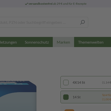
versandkostenfrei
ab 29 € und für E-Rezepte
letzungen
Sonnenschutz
Themenwelten
Marken
4X14 St
(1,14 € 
Sparti
14 St
(1,00 € 