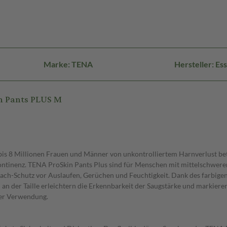
Marke: TENA
Hersteller: E
n Pants PLUS M
7 bis 8 Millionen Frauen und Männer von unkontrolliertem Harnverlust be
kontinenz. TENA ProSkin Pants Plus sind für Menschen mit mittelschwer
fach-Schutz vor Auslaufen, Gerüchen und Feuchtigkeit. Dank des farbige
an der Taille erleichtern die Erkennbarkeit der Saugstärke und markieren
er Verwendung.