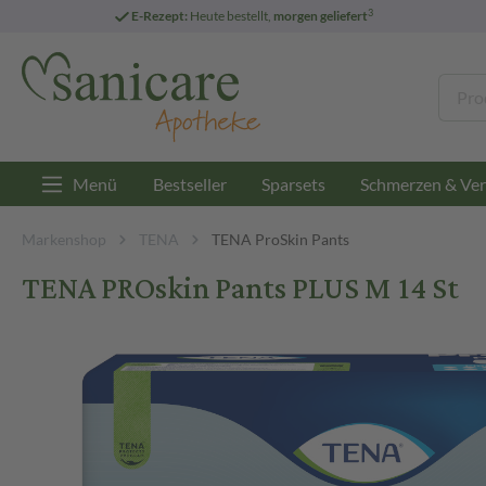
3
E-Rezept:
Heute bestellt,
morgen geliefert
Menü
Bestseller
Sparsets
Schmerzen & Ver
Markenshop
TENA
TENA ProSkin Pants
TENA PROskin Pants PLUS M 14 St