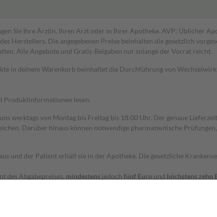
gen Sie Ihre Ärztin, Ihren Arzt oder in Ihrer Apotheke. AVP: Üblicher A
s Herstellers. Die angegebenen Preise beinhalten die gesetzlich vorgesc
alten. Alle Angebote und Gratis-Beigaben nur solange der Vorrat reicht.
dukte in deinem Warenkorb beinhaltet die Durchführung von Wechselwir
nd Produktinformationen lesen.
 uns werktags von Montag bis Freitag bis 18:00 Uhr. Der genaue Lieferze
ichen. Darüber hinaus können notwendige pharmazeutische Prüfungen, die
aus und der Patient erhält sie in der Apotheke. Die gesetzliche Krankenv
ent des Abgabepreises,
mindestens
jedoch
fünf Euro
und
höchstens zehn 
zehn Prozent der Kosten sowie zehn Euro je Verordnung.
rken und die besondere Stellung der Familie zu unterstützen, fallen
kein