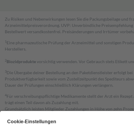
Zu Risiken und Nebenwirkungen lesen Sie die Packungsbeilage und fra
Arzneimittelpreisverordnung. UVP: Unverbindliche Preisempfehlung de
Bestell­wert versand­kosten­frei. Preisänderungen und Irrtümer vorbeh
1
Eine pharmazeutische Prüfung der Arzneimittel und sonstigen Pro
Herstellers.
2
Biozidprodukte
vorsichtig verwenden. Vor Gebrauch stets Etikett u
3
Die Übergabe deiner Bestellung an den Paketdienstleister erfolgt bei
Produktverfügbarkeit sowie vom Zustellzeitpunkt des Spediteurs abwe
Dauer der Prüfungen einschließlich Klärungen verlängern.
4
Für verschreibungspflichtige Medikamente stellt der Arzt ein Rezept 
trägt einen Teil davon als Zuzahlung mit.
Grundsätzlich leisten Mitglieder Zuzahlungen in Höhe von zehn Proz
zu entrichten.
Diese Regeln gelten grundsätzlich auch für Online-Apotheken.
Bei Heilmitteln und häuslicher Krankenpflege beträgt die Zuzahlung 
Um das Engagement der Versicherten für ihre eigene Gesundheit zu stä