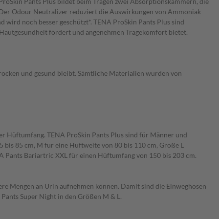
 ProSkin Pants Plus bildet beim Tragen zwei Absorptionskammern, die
ühl. Der Odour Neutralizer reduziert die Auswirkungen von Ammoniak
d wird noch besser geschützt*. TENA ProSkin Pants Plus sind
e Hautgesundheit fördert und angenehmen Tragekomfort bietet.
trocken und gesund bleibt. Sämtliche Materialien wurden von
t der Hüftumfang. TENA ProSkin Pants Plus sind für Männer und
5 bis 85 cm, M für eine Hüftweite von 80 bis 110 cm, Größe L
A Pants Bariartric XXL für einen Hüftumfang von 150 bis 203 cm.
rößere Mengen an Urin aufnehmen können. Damit sind die Einweghosen
 Pants Super Night in den Größen M & L.