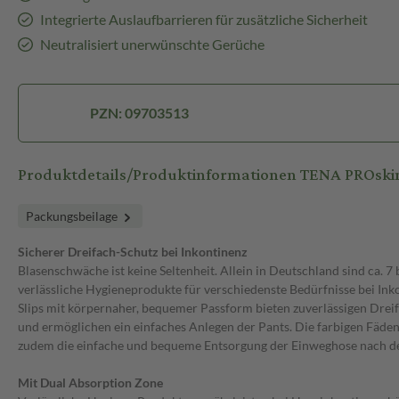
Integrierte Auslaufbarrieren für zusätzliche Sicherheit
Neutralisiert unerwünschte Gerüche
PZN: 09703513
Produktdetails/Produktinformationen TENA PROski
Packungsbeilage
Sicherer Dreifach-Schutz bei Inkontinenz
Blasenschwäche ist keine Seltenheit. Allein in Deutschland sind ca. 
verlässliche Hygieneprodukte für verschiedenste Bedürfnisse bei In
Slips mit körpernaher, bequemer Passform bieten zuverlässigen Drei
und ermöglichen ein einfaches Anlegen der Pants. Die farbigen Fäden 
zudem die einfache und bequeme Entsorgung der Einweghose nach d
Mit Dual Absorption Zone