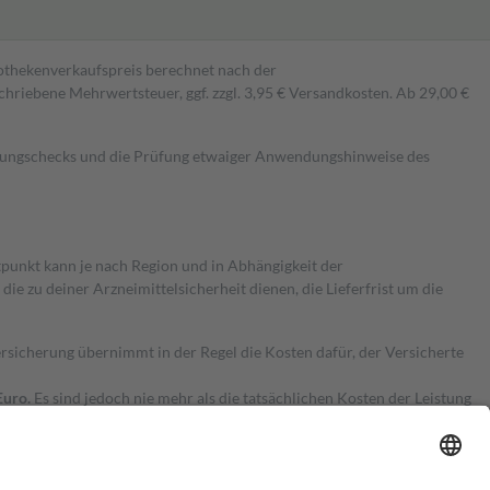
pothekenverkaufspreis berechnet nach der
hriebene Mehrwertsteuer, ggf. zzgl. 3,95 € Versandkosten. Ab 29,00 €
kungschecks und die Prüfung etwaiger Anwendungshinweise des
itpunkt kann je nach Region und in Abhängigkeit der
 zu deiner Arzneimittelsicherheit dienen, die Lieferfrist um die
ersicherung übernimmt in der Regel die Kosten dafür, der Versicherte
Euro.
Es sind jedoch nie mehr als die tatsächlichen Kosten der Leistung
e Zuzahlungen
an bei: