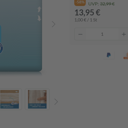
-58%
UVP:
32,99 €
13,95 €
1,00 € / 1 St