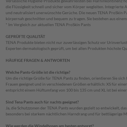
Verlässliche Hygiene-Produkte gewährleisten bei Harninkontinenz hö
die Flüssigkeit schnell und sicher vom Körper wegleiten. Integriert
und neutralisiert unerwünschte Gerüche. Die neuen TENA ProSkin Pan
körpernah geschnitten und bequem zu tragen. Sie bestehen aus einem
* Im Vergleich zur aktuellen TENA ProSkin Pants
GEPRÜFTE QUALITÄT
TENA Produkte bieten nicht nur zuverlässigen Schutz vor Urinverlust
Experten dermatologisch geprüft, um bei allen Produkten höchste Qua
HÄUFIGE FRAGEN & ANTWORTEN
Welche Pants-Größe ist die richtige?
Um die richtige Größe für TENA Pants zu finden, orientieren Sie sic
Frauen geeignet und in verschiedenen Größen erhältlich: XS für eine
entspricht einem Hüftumfang von 100 bis 135 cm und XL ist bei eine
Sind Tena Pants auch für nachts geeignet?
Ja, die Schutzzonen der TENA Pants wurden gezielt so entwickelt, d
besonders bei starkem nächtlichen Harndrang und für bettlägerige M
Wie werden die Windelhosen am besten entsorgt?