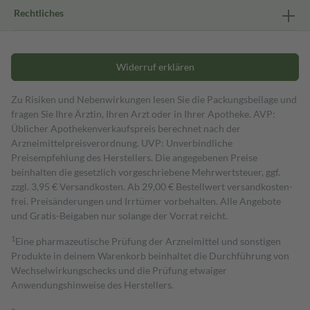
Rechtliches
Widerruf erklären
Zu Risiken und Nebenwirkungen lesen Sie die Packungsbeilage und
fragen Sie Ihre Ärztin, Ihren Arzt oder in Ihrer Apotheke. AVP:
Üblicher Apothekenverkaufspreis berechnet nach der
Arzneimittelpreisverordnung. UVP: Unverbindliche
Preisempfehlung des Herstellers. Die angegebenen Preise
beinhalten die gesetzlich vorgeschriebene Mehrwertsteuer, ggf.
zzgl. 3,95 € Versandkosten. Ab 29,00 € Bestell­wert versand­kosten­
frei. Preisänderungen und Irrtümer vorbehalten. Alle Angebote
und Gratis-Beigaben nur solange der Vorrat reicht.
1
Eine pharmazeutische Prüfung der Arzneimittel und sonstigen
Produkte in deinem Warenkorb beinhaltet die Durchführung von
Wechselwirkungschecks und die Prüfung etwaiger
Anwendungshinweise des Herstellers.