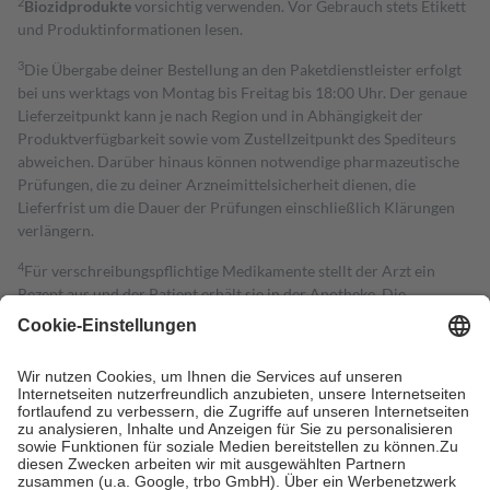
2
Biozidprodukte
vorsichtig verwenden. Vor Gebrauch stets Etikett
und Produktinformationen lesen.
3
Die Übergabe deiner Bestellung an den Paketdienstleister erfolgt
bei uns werktags von Montag bis Freitag bis 18:00 Uhr. Der genaue
Lieferzeitpunkt kann je nach Region und in Abhängigkeit der
Produktverfügbarkeit sowie vom Zustellzeitpunkt des Spediteurs
abweichen. Darüber hinaus können notwendige pharmazeutische
Prüfungen, die zu deiner Arzneimittelsicherheit dienen, die
Lieferfrist um die Dauer der Prüfungen einschließlich Klärungen
verlängern.
4
Für verschreibungspflichtige Medikamente stellt der Arzt ein
Rezept aus und der Patient erhält sie in der Apotheke. Die
gesetzliche Krankenversicherung übernimmt in der Regel die
Kosten dafür, der Versicherte trägt einen Teil davon als Zuzahlung
mit.
Grundsätzlich leisten Mitglieder Zuzahlungen in Höhe von zehn
Prozent des Abgabepreises,
mindestens
jedoch
fünf Euro
und
höchstens zehn Euro.
Es sind jedoch nie mehr als die tatsächlichen
Kosten der Leistung zu entrichten.
Diese Regeln gelten grundsätzlich auch für Online-Apotheken.