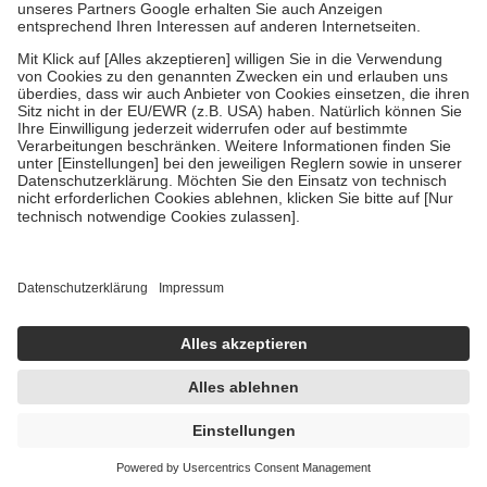
Bei Heilmitteln und häuslicher Krankenpflege beträgt die
Zuzahlung zehn Prozent der Kosten sowie zehn Euro je
Verordnung.
Um das Engagement der Versicherten für ihre eigene Gesundheit zu
stärken und die besondere Stellung der Familie zu unterstützen,
fallen
keine Zuzahlungen
an bei:
• Kindern und Jugendlichen bis zum vollendeten 18. Lebensjahr
mit Ausnahme der Fahrkosten
• Untersuchungen zur Vorsorge und Früherkennung, die von der
GKV getragen werden
• empfohlenen Schutzimpfungen
• Harn- und Blutteststreifen
Wir nutzen Trusted Shops als unabhängigen Dienstleister für die
Einholung von Bewertungen. Trusted Shops hat Maßnahmen
getroffen, um sicherzustellen, dass es sich um echte Bewertungen
handelt. Mehr Informationen findest du hier:
https://help.etrusted.com/hc/de/articles/4419944605341
64,08 €