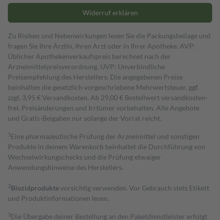
Widerruf erklären
Zu Risiken und Nebenwirkungen lesen Sie die Packungsbeilage und
fragen Sie Ihre Ärztin, Ihren Arzt oder in Ihrer Apotheke. AVP:
Üblicher Apothekenverkaufspreis berechnet nach der
Arzneimittelpreisverordnung. UVP: Unverbindliche
Preisempfehlung des Herstellers. Die angegebenen Preise
beinhalten die gesetzlich vorgeschriebene Mehrwertsteuer, ggf.
zzgl. 3,95 € Versandkosten. Ab 29,00 € Bestell­wert versand­kosten­
frei. Preisänderungen und Irrtümer vorbehalten. Alle Angebote
und Gratis-Beigaben nur solange der Vorrat reicht.
1
Eine pharmazeutische Prüfung der Arzneimittel und sonstigen
Produkte in deinem Warenkorb beinhaltet die Durchführung von
Wechselwirkungschecks und die Prüfung etwaiger
Anwendungshinweise des Herstellers.
2
Biozidprodukte
vorsichtig verwenden. Vor Gebrauch stets Etikett
und Produktinformationen lesen.
3
Die Übergabe deiner Bestellung an den Paketdienstleister erfolgt