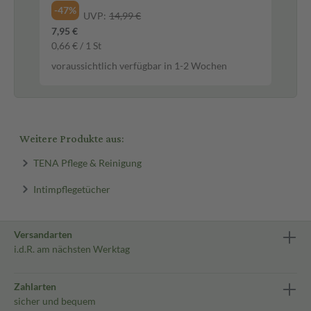
3,9
-47%
UVP:
14,99 €
26,
7,95 €
vor
0,66 € / 1 St
voraussichtlich verfügbar in 1-2 Wochen
Weitere Produkte aus:
TENA Pflege & Reinigung
Intimpflegetücher
Versandarten
i.d.R. am nächsten Werktag
Zahlarten
sicher und bequem