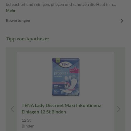
befeuchtet und reinigen, pflegen und schützen die Haut in n…
Mehr
Bewertungen
Tipp vom Apotheker
ei
TENA Lady Discreet Maxi Inkontinenz
TE
Einlagen 12 St Binden
15
12 St
15
Binden
Cr