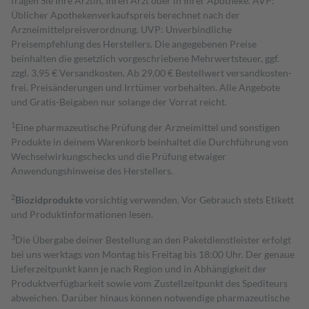
fragen Sie Ihre Ärztin, Ihren Arzt oder in Ihrer Apotheke. AVP:
Üblicher Apothekenverkaufspreis berechnet nach der
Arzneimittelpreisverordnung. UVP: Unverbindliche
Preisempfehlung des Herstellers. Die angegebenen Preise
beinhalten die gesetzlich vorgeschriebene Mehrwertsteuer, ggf.
zzgl. 3,95 € Versandkosten. Ab 29,00 € Bestell­wert versand­kosten­
frei. Preisänderungen und Irrtümer vorbehalten. Alle Angebote
und Gratis-Beigaben nur solange der Vorrat reicht.
1
Eine pharmazeutische Prüfung der Arzneimittel und sonstigen
Produkte in deinem Warenkorb beinhaltet die Durchführung von
Wechselwirkungschecks und die Prüfung etwaiger
Anwendungshinweise des Herstellers.
2
Biozidprodukte
vorsichtig verwenden. Vor Gebrauch stets Etikett
und Produktinformationen lesen.
3
Die Übergabe deiner Bestellung an den Paketdienstleister erfolgt
bei uns werktags von Montag bis Freitag bis 18:00 Uhr. Der genaue
Lieferzeitpunkt kann je nach Region und in Abhängigkeit der
Produktverfügbarkeit sowie vom Zustellzeitpunkt des Spediteurs
abweichen. Darüber hinaus können notwendige pharmazeutische