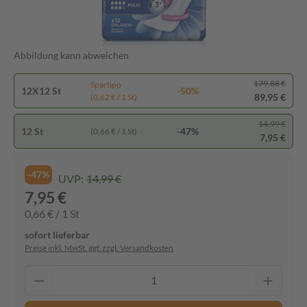
Abbildung kann abweichen
179,88 €
Spartipp
12X12 St
-50%
89,95 €
(0,62 € / 1 St)
14,99 €
12 St
-47%
(0,66 € / 1 St)
7,95 €
-47%
UVP:
14,99 €
7,95 €
0,66 € / 1 St
sofort lieferbar
Preise inkl. MwSt. ggf. zzgl. Versandkosten