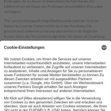
Prüfungen, die zu deiner Arzneimittelsicherheit dienen, die
Lieferfrist um die Dauer der Prüfungen einschließlich Klärungen
verlängern.
4
Für verschreibungspflichtige Medikamente stellt der Arzt ein
Rezept aus und der Patient erhält sie in der Apotheke. Die
gesetzliche Krankenversicherung übernimmt in der Regel die
Kosten dafür, der Versicherte trägt einen Teil davon als Zuzahlung
mit.
Grundsätzlich leisten Mitglieder Zuzahlungen in Höhe von zehn
Prozent des Abgabepreises,
mindestens
jedoch
fünf Euro
und
höchstens zehn Euro.
Es sind jedoch nie mehr als die tatsächlichen
Kosten der Leistung zu entrichten.
Diese Regeln gelten grundsätzlich auch für Online-Apotheken.
Bei Heilmitteln und häuslicher Krankenpflege beträgt die
Zuzahlung zehn Prozent der Kosten sowie zehn Euro je
Verordnung.
Um das Engagement der Versicherten für ihre eigene Gesundheit zu
stärken und die besondere Stellung der Familie zu unterstützen,
fallen
keine Zuzahlungen
an bei:
• Kindern und Jugendlichen bis zum vollendeten 18. Lebensjahr
mit Ausnahme der Fahrkosten