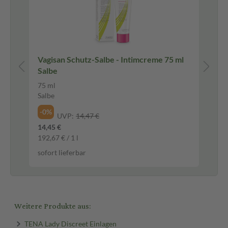
Vagisan Schutz-Salbe - Intimcreme 75 ml
IB
Salbe
Ib
75 ml
50 
Salbe
Fil
-0%
-2
UVP:
14,47 €
14,45 €
16,
192,67 € / 1 l
0,3
sofort lieferbar
sof
Weitere Produkte aus:
TENA Lady Discreet Einlagen