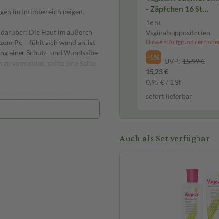
- Zäpfchen 16 St
ngen im Intimbereich neigen.
Vaginalsuppositorien
16 St
 darüber: Die Haut im äußeren
Vaginalsuppositorien
um Po – fühlt sich wund an, ist
dung einer Schutz- und Wundsalbe
-5%
UVP:
15,99 €
 zu vermeiden, sollte eine Salbe
15,23 €
0,95 € / 1 St
bung und kann somit dem
sofort lieferbar
autfreundliche Öle und Wachse
abweisenden Schutzfilm und lässt
sen (z. B. Urin durch
Auch als Set verfügbar
vor dem Wundsein im äußeren
tau entsteht.
lbe helfen, die Haut schneller
Die Komposition von Ölen und
udem enthält die Salbe
 sind. Diesen Substanzen wird
rakt kann Hautreizungen im