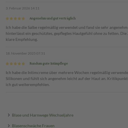
3. Februar 2026 14:11
Angenehm und gut verträglich
Ich habe die Salbe regelmäßig verwendet und fand sie sehr angenehm au
hinterlässt ein geschütztes, gepflegtes Hautgefühl ohne zu fetten. D
klare Empfehlung.
18. November 2025 07:51
Rundum gute Intimpflege
Ich habe die Intimcreme über mehrere Wochen regelmäßig verwendet. S
Silikonen und fühlt sich angenehm leicht auf der Haut an. Kritikpunk
ich gut weiterempfehlen.
Blase und Harnwege Wechseljahre
Blasenschwäche Frauen