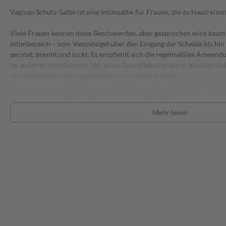
Vagisan Schutz-Salbe ist eine Intimsalbe für Frauen, die zu Hautreizu
Viele Frauen kennen diese Beschwerden, aber gesprochen wird kaum
Intimbereich – vom Venushügel über den Eingang der Scheide bis hin z
gerötet, brennt und juckt. Es empfiehlt sich die regelmäßige Anwen
im äußeren Intimbereich. Um einen Feuchtigkeitsstau im Intimbereich
mit atmungsaktiven Eigenschaften verwendet werden.
Die Vagisan Schutz-Salbe schützt die Haut vor Feuchtigkeit und Rei
Wundwerden vorbeugen. Aufgrund der Zusammensetzung, die u. a. h
Mehr lesen
pflanzlichen Ursprungs enthält, bildet sie auf der Haut einen wasser
die Haut trotzdem „atmen“. So kann die Haut vor hautreizenden Einflüs
Blasenschwäche, Fahrrad fahren, enge Kleidung, Baden) und damit 
Intim- und Po-Bereich geschützt werden, ohne dass ein Feuchtigkeitss
Ist die Intimhaut bereits gerötet, wund und gereizt, kann die Schutzsa
wieder zu beruhigen und trägt zur Linderung der Beschwerden bei. 
Wachsen pflanzlichen Ursprungs wirkt pflegend und leicht fettend. Z
naturidentische Substanzen, die auch in Hafer und Kamille enthalten
eine hautberuhigende Wirkung zugeschrieben; natürlicher Ingwerext
Intimbereich entgegenwirken.