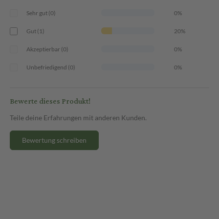
• NACH dem Waschen,
Sehr gut (0)
0%
• NACH der Benutzung von Toilettenpapier,
• rund um den After VOR und NACH dem Stuhlgang,
Gut (1)
20%
• VOR sportlichen Aktivitäten.
Akzeptierbar (0)
0%
Unbefriedigend (0)
0%
Bewerte dieses Produkt!
Teile deine Erfahrungen mit anderen Kunden.
Bewertung schreiben