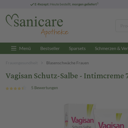
3
E-Rezept:
Heute bestellt,
morgen geliefert
Menü
Bestseller
Sparsets
Schmerzen & Ver
Frauengesundheit
Blasenschwäche Frauen
Vagisan Schutz-Salbe - Intimcreme 
5 Bewertungen