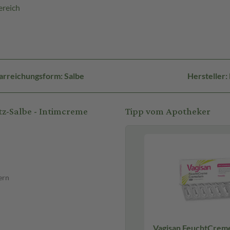
ereich
arreichungsform: Salbe
Hersteller:
z-Salbe - Intimcreme
Tipp vom Apotheker
ern
Vagisan FeuchtCrem