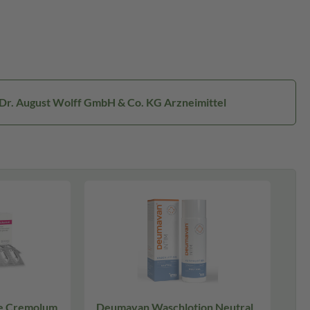
 Dr. August Wolff GmbH & Co. KG Arzneimittel
e Cremolum
Deumavan Waschlotion Neutral