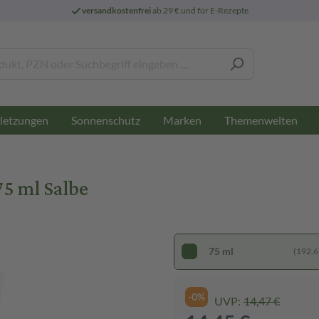
versandkostenfrei
ab 29 € und für E-Rezepte
letzungen
Sonnenschutz
Marken
Themenwelten
75 ml Salbe
75 ml
(192,67
-0%
UVP:
14,47 €