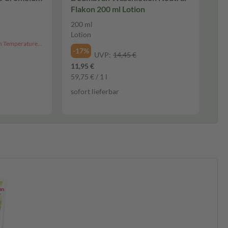
Flakon 200 ml Lotion
200 ml
Lotion
Hinweis: Aufgrund der hohen Temperaturen kann dieser Artikel derzeit nicht an Packstationen versendet werden.
-17%
UVP:
14,45 €
11,95 €
59,75 € / 1 l
sofort lieferbar