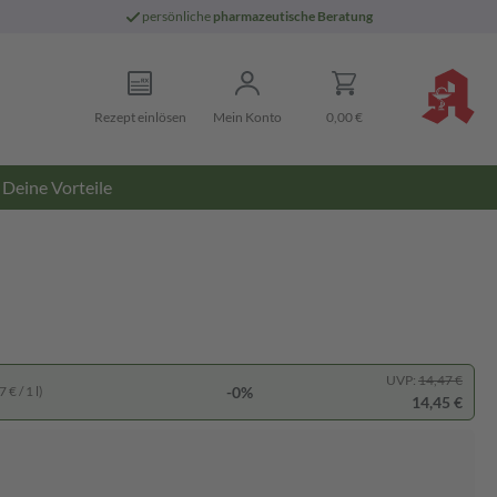
persönliche
pharmazeutische Beratung
Rezept einlösen
Mein Konto
0,00 €
Deine Vorteile
UVP:
14,47 €
-0%
 € / 1 l)
14,45 €