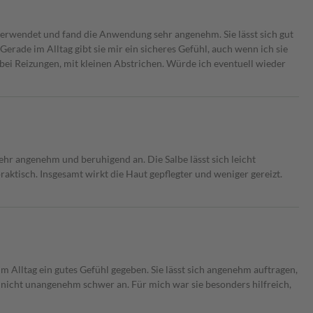
 verwendet und fand die Anwendung sehr angenehm. Sie lässt sich gut
 Gerade im Alltag gibt sie mir ein sicheres Gefühl, auch wenn ich sie
bei Reizungen, mit kleinen Abstrichen. Würde ich eventuell wieder
sehr angenehm und beruhigend an. Die Salbe lässt sich leicht
praktisch. Insgesamt wirkt die Haut gepflegter und weniger gereizt.
m Alltag ein gutes Gefühl gegeben. Sie lässt sich angenehm auftragen,
i nicht unangenehm schwer an. Für mich war sie besonders hilfreich,