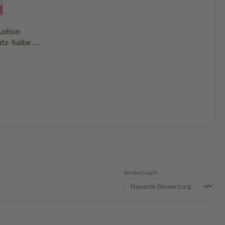
Lotion
tz-Salbe 1
Sortiert nach