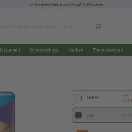
versandkostenfrei
ab 29 € und für E-Rezepte
letzungen
Sonnenschutz
Marken
Themenwelten
Sparti
2X8 St
(1,18 € 
8 St
(1,22 € 