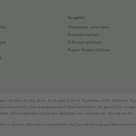
e
So geht's
nto
Newsletter anfordern
Freunde werben
gen
E-Rezept einlösen
Papier Rezept einlösen
g
gen Sie Ihre Ärztin, Ihren Arzt oder in Ihrer Apotheke. AVP: Üblicher A
s Herstellers. Die angegebenen Preise beinhalten die gesetzlich vorgesc
alten. Alle Angebote und Gratis-Beigaben nur solange der Vorrat reicht.
dukte in deinem Warenkorb beinhaltet die Durchführung von Wechselwir