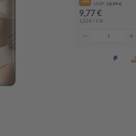
-49%
UVP:
18,99 €
9,77 €
1,22 € / 1 St