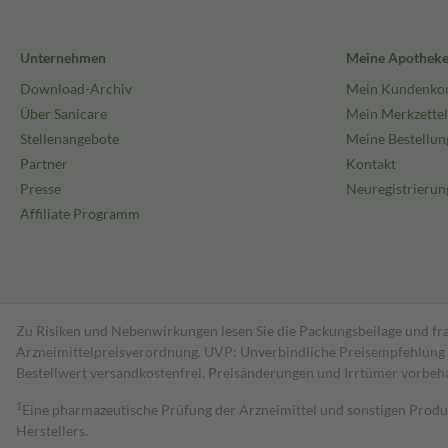
Unternehmen
Meine Apothek
Download-Archiv
Mein Kundenko
Über Sanicare
Mein Merkzettel
Stellenangebote
Meine Bestellun
Partner
Kontakt
Presse
Neuregistrierun
Affiliate Programm
Zu Risiken und Nebenwirkungen lesen Sie die Packungsbeilage und fra
Arzneimittelpreisverordnung. UVP: Unverbindliche Preisempfehlung de
Bestell­wert versand­kosten­frei. Preisänderungen und Irrtümer vorbeh
1
Eine pharmazeutische Prüfung der Arzneimittel und sonstigen Pro
Herstellers.