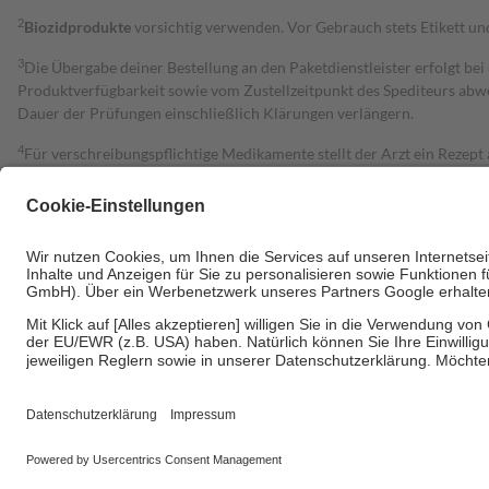
2
Biozidprodukte
vorsichtig verwenden. Vor Gebrauch stets Etikett u
3
Die Übergabe deiner Bestellung an den Paketdienstleister erfolgt bei
Produktverfügbarkeit sowie vom Zustellzeitpunkt des Spediteurs abwe
Dauer der Prüfungen einschließlich Klärungen verlängern.
4
Für verschreibungspflichtige Medikamente stellt der Arzt ein Rezept 
trägt einen Teil davon als Zuzahlung mit.
Grundsätzlich leisten Mitglieder Zuzahlungen in Höhe von zehn Proz
zu entrichten.
Diese Regeln gelten grundsätzlich auch für Online-Apotheken.
Bei Heilmitteln und häuslicher Krankenpflege beträgt die Zuzahlung 
Um das Engagement der Versicherten für ihre eigene Gesundheit zu stä
• Kindern und Jugendlichen bis zum vollendeten 18. Lebensjahr mit
• Untersuchungen zur Vorsorge und Früherkennung, die von der GKV
• empfohlenen Schutzimpfungen
• Harn- und Blutteststreifen
Wir nutzen Trusted Shops als unabhängigen Dienstleister für die Ein
Informationen findest du hier: https://help.etrusted.com/hc/de/arti