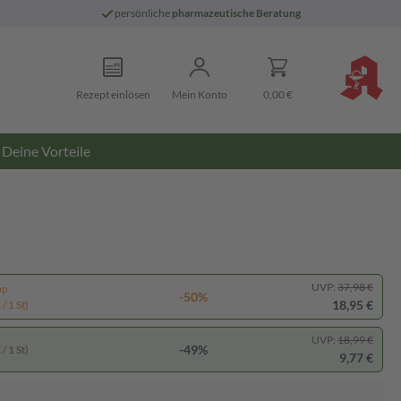
persönliche
pharmazeutische Beratung
Rezept einlösen
Mein Konto
0,00 €
Deine Vorteile
UVP:
37,98 €
pp
-50%
18,95 €
/ 1 St)
UVP:
18,99 €
-49%
/ 1 St)
9,77 €