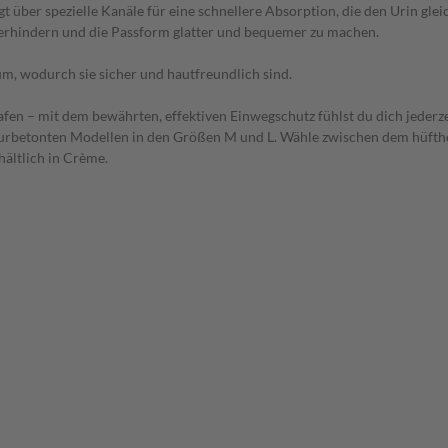
gt über spezielle Kanäle für eine schnellere Absorption, die den Urin gl
verhindern und die Passform glatter und bequemer zu machen.
üm, wodurch sie sicher und hautfreundlich sind.
fen – mit dem bewährten, effektiven Einwegschutz fühlst du dich jederze
figurbetonten Modellen in den Größen M und L. Wähle zwischen dem hüfth
ältlich in Crème.