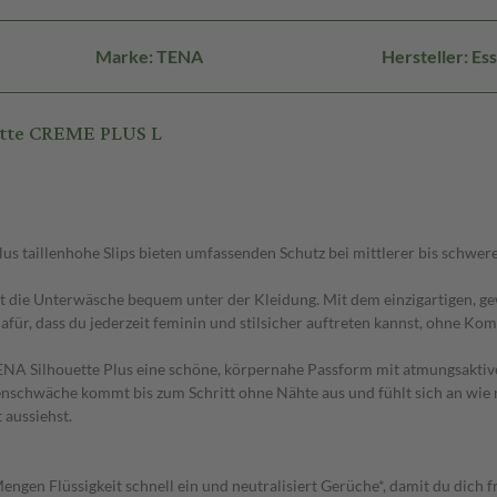
Marke: TENA
Hersteller: E
ette CREME PLUS L
us taillenhohe Slips bieten umfassenden Schutz bei mittlerer bis schwer
tzt die Unterwäsche bequem unter der Kleidung. Mit dem einzigartigen,
afür, dass du jederzeit feminin und stilsicher auftreten kannst, ohne K
NA Silhouette Plus eine schöne, körpernahe Passform mit atmungsaktiven 
nschwäche kommt bis zum Schritt ohne Nähte aus und fühlt sich an wie n
 aussiehst.
gen Flüssigkeit schnell ein und neutralisiert Gerüche*, damit du dich fr