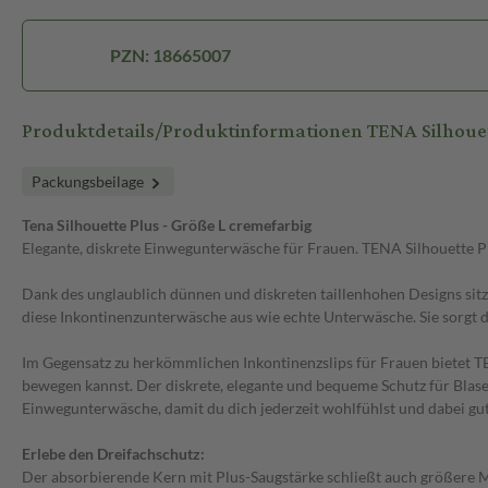
PZN: 18665007
Produktdetails/Produktinformationen TENA Silhou
Packungsbeilage
Tena Silhouette Plus - Größe L cremefarbig
Elegante, diskrete Einwegunterwäsche für Frauen. TENA Silhouette Pl
Dank des unglaublich dünnen und diskreten taillenhohen Designs si
diese Inkontinenzunterwäsche aus wie echte Unterwäsche. Sie sorgt d
Im Gegensatz zu herkömmlichen Inkontinenzslips für Frauen bietet TE
bewegen kannst. Der diskrete, elegante und bequeme Schutz für Blase
Einwegunterwäsche, damit du dich jederzeit wohlfühlst und dabei gut
Erlebe den Dreifachschutz:
Der absorbierende Kern mit Plus-Saugstärke schließt auch größere Men