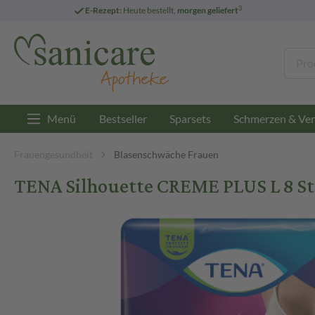
3
E-Rezept:
Heute bestellt,
morgen geliefert
Menü
Bestseller
Sparsets
Schmerzen & Ver
Frauengesundheit
Blasenschwäche Frauen
TENA Silhouette CREME PLUS L 8 St