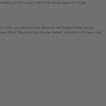
eichmäßig verteilen und so effektiven Schutz gegen Auslaufen
it sicher und selbstbewusst. Damit du das Design findest, das am
ohen TENA Silhouette Plus Hipster-Modell, erhältlich in Schwarz und