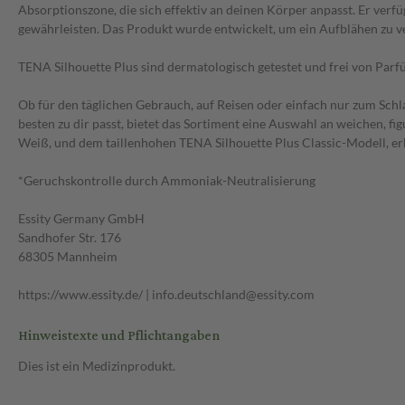
Absorptionszone, die sich effektiv an deinen Körper anpasst. Er verfü
gewährleisten. Das Produkt wurde entwickelt, um ein Aufblähen zu 
TENA Silhouette Plus sind dermatologisch getestet und frei von Parf
Ob für den täglichen Gebrauch, auf Reisen oder einfach nur zum Schla
besten zu dir passt, bietet das Sortiment eine Auswahl an weichen, 
Weiß, und dem taillenhohen TENA Silhouette Plus Classic-Modell, erh
*Geruchskontrolle durch Ammoniak-Neutralisierung
Essity Germany GmbH
Sandhofer Str. 176
68305 Mannheim
https://www.essity.de/ | info.deutschland@essity.com
Hinweistexte und Pflichtangaben
Dies ist ein Medizinprodukt.