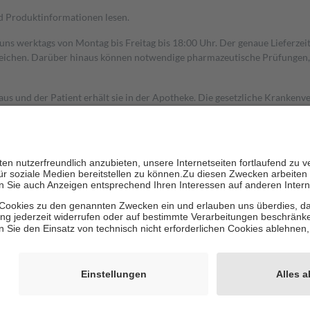
nd Produktinformationen lesen.
 uns werktags von Montag bis Freitag bis 18:00 Uhr. Der genaue Lieferze
ichen. Darüber hinaus können notwendige pharmazeutische Prüfungen, die
aus und der Patient erhält sie in der Apotheke. Die gesetzliche Krankenv
ent des Abgabepreises,
mindestens
jedoch
fünf Euro
und
höchstens zehn 
zehn Prozent der Kosten sowie zehn Euro je Verordnung.
rken und die besondere Stellung der Familie zu unterstützen, fallen
kein
 Ausnahme der Fahrkosten
 getragen werden
holung von Bewertungen. Trusted Shops hat Maßnahmen getroffen, um sic
cles/4419944605341