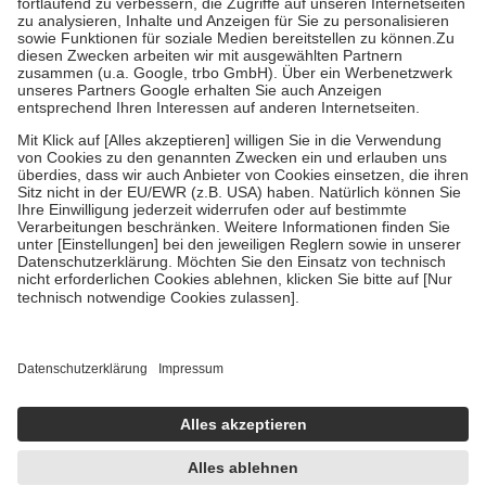
Diese Regeln gelten grundsätzlich auch für Online-Apotheken.
Bei Heilmitteln und häuslicher Krankenpflege beträgt die
Zuzahlung zehn Prozent der Kosten sowie zehn Euro je
Verordnung.
Um das Engagement der Versicherten für ihre eigene Gesundheit zu
stärken und die besondere Stellung der Familie zu unterstützen,
fallen
keine Zuzahlungen
an bei:
• Kindern und Jugendlichen bis zum vollendeten 18. Lebensjahr
mit Ausnahme der Fahrkosten
• Untersuchungen zur Vorsorge und Früherkennung, die von der
GKV getragen werden
• empfohlenen Schutzimpfungen
• Harn- und Blutteststreifen
Wir nutzen Trusted Shops als unabhängigen Dienstleister für die
Einholung von Bewertungen. Trusted Shops hat Maßnahmen
getroffen, um sicherzustellen, dass es sich um echte Bewertungen
handelt. Mehr Informationen findest du hier:
https://help.etrusted.com/hc/de/articles/4419944605341
Einige Bilder und Inhalte wurden unter Zuhilfenahme künstlicher
Intelligenz erstellt.