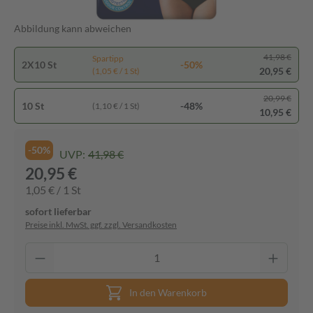
Abbildung kann abweichen
41,98 €
Spartipp
2X10 St
-50%
20,95 €
(1,05 € / 1 St)
20,99 €
10 St
-48%
(1,10 € / 1 St)
10,95 €
-50%
UVP:
41,98 €
20,95 €
1,05 € / 1 St
sofort lieferbar
Preise inkl. MwSt. ggf. zzgl. Versandkosten
In den Warenkorb