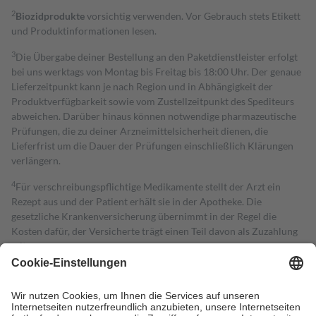
2
Biozidprodukte
vorsichtig verwenden. Vor Gebrauch stets Etikett
und Produktinformationen lesen.
3
Die Übergabe deiner Bestellung an den Paketdienstleister erfolgt
bei uns werktags von Montag bis Freitag bis 18:00 Uhr. Der genaue
Lieferzeitpunkt kann je nach Region und in Abhängigkeit der
Produktverfügbarkeit sowie vom Zustellzeitpunkt des Spediteurs
abweichen. Darüber hinaus können notwendige pharmazeutische
Prüfungen, die zu deiner Arzneimittelsicherheit dienen, die
Lieferfrist um die Dauer der Prüfungen einschließlich Klärungen
verlängern.
4
Für verschreibungspflichtige Medikamente stellt der Arzt ein
Rezept aus und der Patient erhält sie in der Apotheke. Die
gesetzliche Krankenversicherung übernimmt in der Regel die
Kosten dafür, der Versicherte trägt einen Teil davon als Zuzahlung
mit.
Grundsätzlich leisten Mitglieder Zuzahlungen in Höhe von zehn
Prozent des Abgabepreises,
mindestens
jedoch
fünf Euro
und
höchstens zehn Euro.
Es sind jedoch nie mehr als die tatsächlichen
Kosten der Leistung zu entrichten.