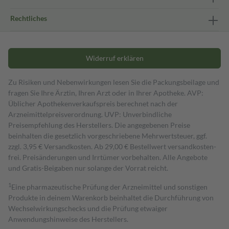
Rechtliches
Widerruf erklären
Zu Risiken und Nebenwirkungen lesen Sie die Packungsbeilage und
fragen Sie Ihre Ärztin, Ihren Arzt oder in Ihrer Apotheke. AVP:
Üblicher Apothekenverkaufspreis berechnet nach der
Arzneimittelpreisverordnung. UVP: Unverbindliche
Preisempfehlung des Herstellers. Die angegebenen Preise
beinhalten die gesetzlich vorgeschriebene Mehrwertsteuer, ggf.
zzgl. 3,95 € Versandkosten. Ab 29,00 € Bestell­wert versand­kosten­
frei. Preisänderungen und Irrtümer vorbehalten. Alle Angebote
und Gratis-Beigaben nur solange der Vorrat reicht.
1
Eine pharmazeutische Prüfung der Arzneimittel und sonstigen
Produkte in deinem Warenkorb beinhaltet die Durchführung von
Wechselwirkungschecks und die Prüfung etwaiger
Anwendungshinweise des Herstellers.