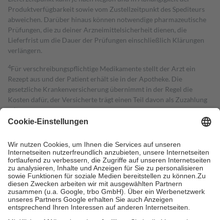
Produktverfügbarkeit sowie vom Zustellzeitpunkt des Spediteurs
abweichen. Darüber hinaus können notwendige pharmazeutische
Prüfungen, die zu deiner Arzneimittelsicherheit dienen, die
Lieferfrist um die Dauer der Prüfungen einschließlich Klärungen
verlängern.
4
Für verschreibungspflichtige Medikamente stellt der Arzt ein
Rezept aus und der Patient erhält sie in der Apotheke. Die
gesetzliche Krankenversicherung übernimmt in der Regel die
Kosten dafür, der Versicherte trägt einen Teil davon als Zuzahlung
mit.
Grundsätzlich leisten Mitglieder Zuzahlungen in Höhe von zehn
Prozent des Abgabepreises,
mindestens
jedoch
fünf Euro
und
höchstens zehn Euro.
Es sind jedoch nie mehr als die tatsächlichen
Kosten der Leistung zu entrichten.
Diese Regeln gelten grundsätzlich auch für Online-Apotheken.
Bei Heilmitteln und häuslicher Krankenpflege beträgt die
Zuzahlung zehn Prozent der Kosten sowie zehn Euro je
Verordnung.
Um das Engagement der Versicherten für ihre eigene Gesundheit zu
stärken und die besondere Stellung der Familie zu unterstützen,