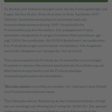
Zu Risiken und Nebenwirkungen lesen Sie die Packungsbeilage und
fragen Sie Ihre Ärztin, Ihren Arzt oder in Ihrer Apotheke. AVP:
Üblicher Apothekenverkaufspreis berechnet nach der
Arzneimittelpreisverordnung. UVP: Unverbindliche
Preisempfehlung des Herstellers. Die angegebenen Preise
beinhalten die gesetzlich vorgeschriebene Mehrwertsteuer, ggf.
zzgl. 3,95 € Versandkosten. Ab 29,00 € Bestell­wert versand­kosten­
frei. Preisänderungen und Irrtümer vorbehalten. Alle Angebote
und Gratis-Beigaben nur solange der Vorrat reicht.
1
Eine pharmazeutische Prüfung der Arzneimittel und sonstigen
Produkte in deinem Warenkorb beinhaltet die Durchführung von
Wechselwirkungschecks und die Prüfung etwaiger
Anwendungshinweise des Herstellers.
2
Biozidprodukte
vorsichtig verwenden. Vor Gebrauch stets Etikett
und Produktinformationen lesen.
3
Die Übergabe deiner Bestellung an den Paketdienstleister erfolgt
bei uns werktags von Montag bis Freitag bis 18:00 Uhr. Der genaue
Lieferzeitpunkt kann je nach Region und in Abhängigkeit der