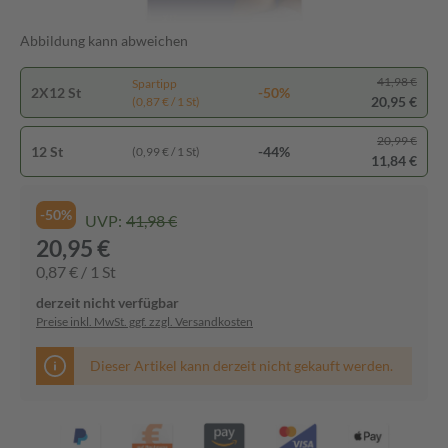
Abbildung kann abweichen
41,98 €
Spartipp
2X12 St
-50%
20,95 €
(0,87 € / 1 St)
20,99 €
12 St
-44%
(0,99 € / 1 St)
11,84 €
-50%
UVP:
41,98 €
20,95 €
0,87 € / 1 St
derzeit nicht verfügbar
Preise inkl. MwSt. ggf. zzgl. Versandkosten
Dieser Artikel kann derzeit nicht gekauft werden.