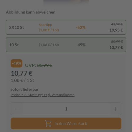
Abbildung kann abweichen
41,98 €
Spartipp
2X10 St
-52%
19,95 €
(1,00 € / 1 St)
20,99 €
10 St
-49%
(1,08 € / 1 St)
10,77 €
-49%
UVP:
20,99 €
10,77 €
1,08 € / 1 St
sofort lieferbar
Preise inkl. MwSt. ggf. zzgl. Versandkosten
In den Warenkorb