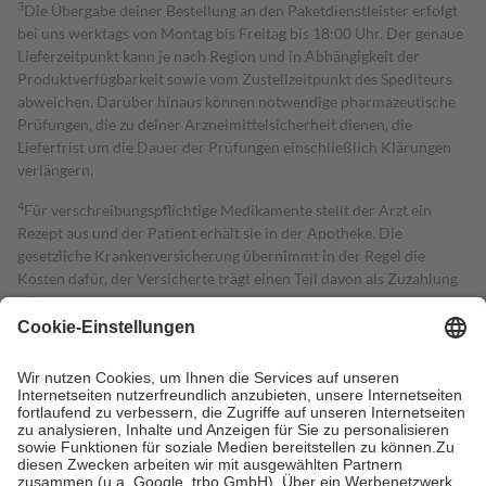
3
Die Übergabe deiner Bestellung an den Paketdienstleister erfolgt
bei uns werktags von Montag bis Freitag bis 18:00 Uhr. Der genaue
Lieferzeitpunkt kann je nach Region und in Abhängigkeit der
Produktverfügbarkeit sowie vom Zustellzeitpunkt des Spediteurs
abweichen. Darüber hinaus können notwendige pharmazeutische
Prüfungen, die zu deiner Arzneimittelsicherheit dienen, die
Lieferfrist um die Dauer der Prüfungen einschließlich Klärungen
verlängern.
4
Für verschreibungspflichtige Medikamente stellt der Arzt ein
Rezept aus und der Patient erhält sie in der Apotheke. Die
gesetzliche Krankenversicherung übernimmt in der Regel die
Kosten dafür, der Versicherte trägt einen Teil davon als Zuzahlung
mit.
Grundsätzlich leisten Mitglieder Zuzahlungen in Höhe von zehn
Prozent des Abgabepreises,
mindestens
jedoch
fünf Euro
und
höchstens zehn Euro.
Es sind jedoch nie mehr als die tatsächlichen
Kosten der Leistung zu entrichten.
Diese Regeln gelten grundsätzlich auch für Online-Apotheken.
Bei Heilmitteln und häuslicher Krankenpflege beträgt die
Zuzahlung zehn Prozent der Kosten sowie zehn Euro je
Verordnung.