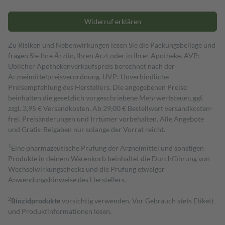
Widerruf erklären
Zu Risiken und Nebenwirkungen lesen Sie die Packungsbeilage und
fragen Sie Ihre Ärztin, Ihren Arzt oder in Ihrer Apotheke. AVP:
Üblicher Apothekenverkaufspreis berechnet nach der
Arzneimittelpreisverordnung. UVP: Unverbindliche
Preisempfehlung des Herstellers. Die angegebenen Preise
beinhalten die gesetzlich vorgeschriebene Mehrwertsteuer, ggf.
zzgl. 3,95 € Versandkosten. Ab 29,00 € Bestell­wert versand­kosten­
frei. Preisänderungen und Irrtümer vorbehalten. Alle Angebote
und Gratis-Beigaben nur solange der Vorrat reicht.
1
Eine pharmazeutische Prüfung der Arzneimittel und sonstigen
Produkte in deinem Warenkorb beinhaltet die Durchführung von
Wechselwirkungschecks und die Prüfung etwaiger
Anwendungshinweise des Herstellers.
2
Biozidprodukte
vorsichtig verwenden. Vor Gebrauch stets Etikett
und Produktinformationen lesen.