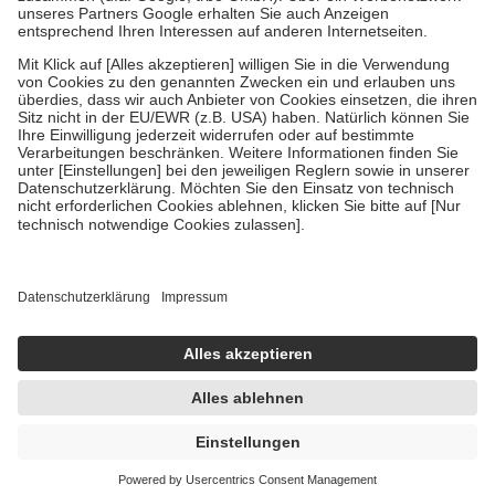
Um das Engagement der Versicherten für ihre eigene Gesundheit zu
stärken und die besondere Stellung der Familie zu unterstützen,
fallen
keine Zuzahlungen
an bei:
• Kindern und Jugendlichen bis zum vollendeten 18. Lebensjahr
mit Ausnahme der Fahrkosten
• Untersuchungen zur Vorsorge und Früherkennung, die von der
GKV getragen werden
• empfohlenen Schutzimpfungen
• Harn- und Blutteststreifen
Wir nutzen Trusted Shops als unabhängigen Dienstleister für die
Einholung von Bewertungen. Trusted Shops hat Maßnahmen
getroffen, um sicherzustellen, dass es sich um echte Bewertungen
handelt. Mehr Informationen findest du hier:
https://help.etrusted.com/hc/de/articles/4419944605341
Einige Bilder und Inhalte wurden unter Zuhilfenahme künstlicher
Intelligenz erstellt.
UVP:
20,99 €
10,77 €