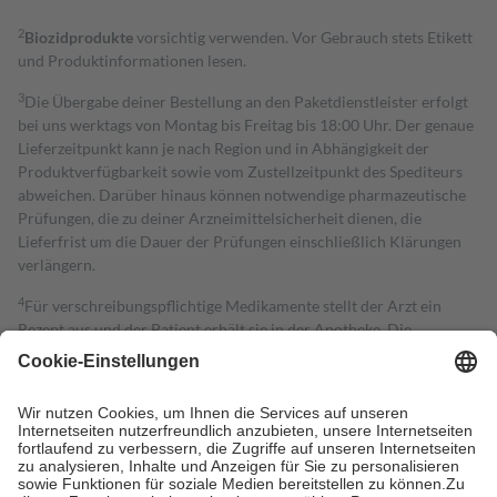
2
Biozidprodukte
vorsichtig verwenden. Vor Gebrauch stets Etikett
und Produktinformationen lesen.
3
Die Übergabe deiner Bestellung an den Paketdienstleister erfolgt
bei uns werktags von Montag bis Freitag bis 18:00 Uhr. Der genaue
Lieferzeitpunkt kann je nach Region und in Abhängigkeit der
Produktverfügbarkeit sowie vom Zustellzeitpunkt des Spediteurs
abweichen. Darüber hinaus können notwendige pharmazeutische
Prüfungen, die zu deiner Arzneimittelsicherheit dienen, die
Lieferfrist um die Dauer der Prüfungen einschließlich Klärungen
verlängern.
4
Für verschreibungspflichtige Medikamente stellt der Arzt ein
Rezept aus und der Patient erhält sie in der Apotheke. Die
gesetzliche Krankenversicherung übernimmt in der Regel die
Kosten dafür, der Versicherte trägt einen Teil davon als Zuzahlung
mit.
Grundsätzlich leisten Mitglieder Zuzahlungen in Höhe von zehn
Prozent des Abgabepreises,
mindestens
jedoch
fünf Euro
und
höchstens zehn Euro.
Es sind jedoch nie mehr als die tatsächlichen
Kosten der Leistung zu entrichten.