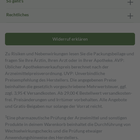
So geht's
Rechtliches
Widerruf erklären
Zu Risiken und Nebenwirkungen lesen Sie die Packungsbeilage und
fragen Sie Ihre Ärztin, Ihren Arzt oder in Ihrer Apotheke. AVP:
Üblicher Apothekenverkaufspreis berechnet nach der
Arzneimittelpreisverordnung. UVP: Unverbindliche
Preisempfehlung des Herstellers. Die angegebenen Preise
beinhalten die gesetzlich vorgeschriebene Mehrwertsteuer, ggf.
zzgl. 3,95 € Versandkosten. Ab 29,00 € Bestell­wert versand­kosten­
frei. Preisänderungen und Irrtümer vorbehalten. Alle Angebote
und Gratis-Beigaben nur solange der Vorrat reicht.
1
Eine pharmazeutische Prüfung der Arzneimittel und sonstigen
Produkte in deinem Warenkorb beinhaltet die Durchführung von
Wechselwirkungschecks und die Prüfung etwaiger
Anwendungshinweise des Herstellers.