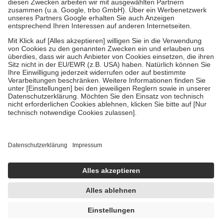
Diese Regeln gelten grundsätzlich auch für Online-Apotheken.
Bei Heilmitteln und häuslicher Krankenpflege beträgt die
Zuzahlung zehn Prozent der Kosten sowie zehn Euro je
Verordnung.
Um das Engagement der Versicherten für ihre eigene Gesundheit zu
stärken und die besondere Stellung der Familie zu unterstützen,
fallen
keine Zuzahlungen
an bei:
• Kindern und Jugendlichen bis zum vollendeten 18. Lebensjahr
mit Ausnahme der Fahrkosten
• Untersuchungen zur Vorsorge und Früherkennung, die von der
GKV getragen werden
• empfohlenen Schutzimpfungen
• Harn- und Blutteststreifen
Wir nutzen Trusted Shops als unabhängigen Dienstleister für die
Einholung von Bewertungen. Trusted Shops hat Maßnahmen
getroffen, um sicherzustellen, dass es sich um echte Bewertungen
handelt. Mehr Informationen findest du hier:
https://help.etrusted.com/hc/de/articles/4419944605341