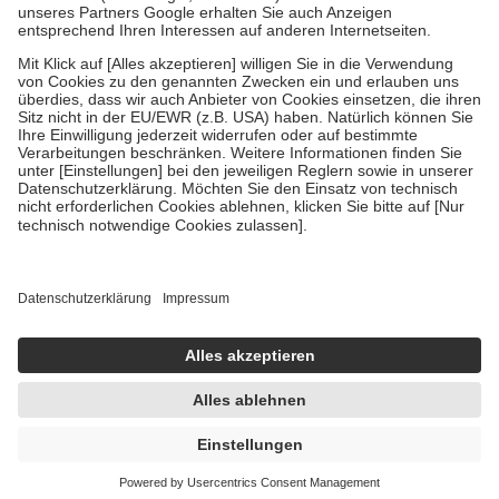
Bei Heilmitteln und häuslicher Krankenpflege beträgt die
Zuzahlung zehn Prozent der Kosten sowie zehn Euro je
Verordnung.
Um das Engagement der Versicherten für ihre eigene Gesundheit zu
stärken und die besondere Stellung der Familie zu unterstützen,
fallen
keine Zuzahlungen
an bei:
• Kindern und Jugendlichen bis zum vollendeten 18. Lebensjahr
mit Ausnahme der Fahrkosten
• Untersuchungen zur Vorsorge und Früherkennung, die von der
GKV getragen werden
• empfohlenen Schutzimpfungen
• Harn- und Blutteststreifen
Wir nutzen Trusted Shops als unabhängigen Dienstleister für die
Einholung von Bewertungen. Trusted Shops hat Maßnahmen
getroffen, um sicherzustellen, dass es sich um echte Bewertungen
handelt. Mehr Informationen findest du hier:
https://help.etrusted.com/hc/de/articles/4419944605341
AVP:
7,38 €
6,98 €