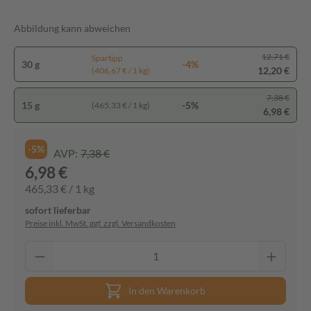
Abbildung kann abweichen
12,71 €
Spartipp
30 g
-4%
12,20 €
(406,67 € / 1 kg)
7,38 €
15 g
-5%
(465,33 € / 1 kg)
6,98 €
-5%
AVP:
7,38 €
6,98 €
465,33 € / 1 kg
sofort lieferbar
Preise inkl. MwSt. ggf. zzgl. Versandkosten
In den Warenkorb