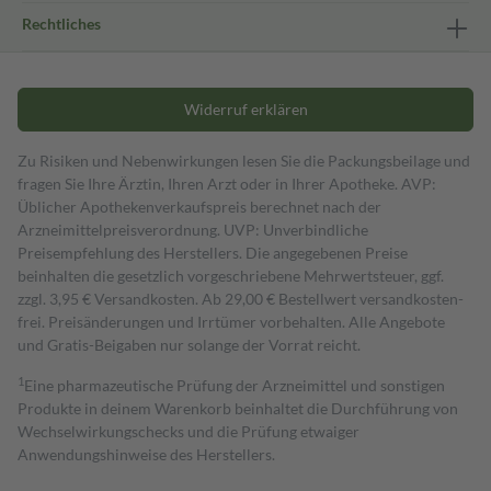
Rechtliches
Widerruf erklären
Zu Risiken und Nebenwirkungen lesen Sie die Packungsbeilage und
fragen Sie Ihre Ärztin, Ihren Arzt oder in Ihrer Apotheke. AVP:
Üblicher Apothekenverkaufspreis berechnet nach der
Arzneimittelpreisverordnung. UVP: Unverbindliche
Preisempfehlung des Herstellers. Die angegebenen Preise
beinhalten die gesetzlich vorgeschriebene Mehrwertsteuer, ggf.
zzgl. 3,95 € Versandkosten. Ab 29,00 € Bestell­wert versand­kosten­
frei. Preisänderungen und Irrtümer vorbehalten. Alle Angebote
und Gratis-Beigaben nur solange der Vorrat reicht.
1
Eine pharmazeutische Prüfung der Arzneimittel und sonstigen
Produkte in deinem Warenkorb beinhaltet die Durchführung von
Wechselwirkungschecks und die Prüfung etwaiger
Anwendungshinweise des Herstellers.