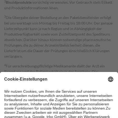
2
Biozidprodukte
vorsichtig verwenden. Vor Gebrauch stets Etikett
und Produktinformationen lesen.
3
Die Übergabe deiner Bestellung an den Paketdienstleister erfolgt
bei uns werktags von Montag bis Freitag bis 18:00 Uhr. Der genaue
Lieferzeitpunkt kann je nach Region und in Abhängigkeit der
Produktverfügbarkeit sowie vom Zustellzeitpunkt des Spediteurs
abweichen. Darüber hinaus können notwendige pharmazeutische
Prüfungen, die zu deiner Arzneimittelsicherheit dienen, die
Lieferfrist um die Dauer der Prüfungen einschließlich Klärungen
verlängern.
4
Für verschreibungspflichtige Medikamente stellt der Arzt ein
Rezept aus und der Patient erhält sie in der Apotheke. Die
gesetzliche Krankenversicherung übernimmt in der Regel die
Kosten dafür, der Versicherte trägt einen Teil davon als Zuzahlung
mit.
Grundsätzlich leisten Mitglieder Zuzahlungen in Höhe von zehn
Prozent des Abgabepreises,
mindestens
jedoch
fünf Euro
und
höchstens zehn Euro.
Es sind jedoch nie mehr als die tatsächlichen
Kosten der Leistung zu entrichten.
Diese Regeln gelten grundsätzlich auch für Online-Apotheken.