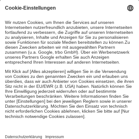
mit.
Grundsätzlich leisten Mitglieder Zuzahlungen in Höhe von zehn
Prozent des Abgabepreises,
mindestens
jedoch
fünf Euro
und
höchstens zehn Euro.
Es sind jedoch nie mehr als die tatsächlichen
Kosten der Leistung zu entrichten.
Diese Regeln gelten grundsätzlich auch für Online-Apotheken.
Bei Heilmitteln und häuslicher Krankenpflege beträgt die
Zuzahlung zehn Prozent der Kosten sowie zehn Euro je
Verordnung.
Um das Engagement der Versicherten für ihre eigene Gesundheit zu
stärken und die besondere Stellung der Familie zu unterstützen,
fallen
keine Zuzahlungen
an bei:
• Kindern und Jugendlichen bis zum vollendeten 18. Lebensjahr
mit Ausnahme der Fahrkosten
• Untersuchungen zur Vorsorge und Früherkennung, die von der
GKV getragen werden
• empfohlenen Schutzimpfungen
• Harn- und Blutteststreifen
Wir nutzen Trusted Shops als unabhängigen Dienstleister für die
Einholung von Bewertungen. Trusted Shops hat Maßnahmen
getroffen, um sicherzustellen, dass es sich um echte Bewertungen