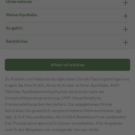
Unternehmen
Meine Apotheke
So geht's
Rechtliches
Widerruf erklären
Zu Risiken und Nebenwirkungen lesen Sie die Packungsbeilage und
fragen Sie Ihre Ärztin, Ihren Arzt oder in Ihrer Apotheke. AVP:
Üblicher Apothekenverkaufspreis berechnet nach der
Arzneimittelpreisverordnung. UVP: Unverbindliche
Preisempfehlung des Herstellers. Die angegebenen Preise
beinhalten die gesetzlich vorgeschriebene Mehrwertsteuer, ggf.
zzgl. 3,95 € Versandkosten. Ab 29,00 € Bestell­wert versand­kosten­
frei. Preisänderungen und Irrtümer vorbehalten. Alle Angebote
und Gratis-Beigaben nur solange der Vorrat reicht.