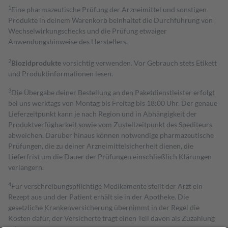
1
Eine pharmazeutische Prüfung der Arzneimittel und sonstigen
Produkte in deinem Warenkorb beinhaltet die Durchführung von
Wechselwirkungschecks und die Prüfung etwaiger
Anwendungshinweise des Herstellers.
2
Biozidprodukte
vorsichtig verwenden. Vor Gebrauch stets Etikett
und Produktinformationen lesen.
3
Die Übergabe deiner Bestellung an den Paketdienstleister erfolgt
bei uns werktags von Montag bis Freitag bis 18:00 Uhr. Der genaue
Lieferzeitpunkt kann je nach Region und in Abhängigkeit der
Produktverfügbarkeit sowie vom Zustellzeitpunkt des Spediteurs
abweichen. Darüber hinaus können notwendige pharmazeutische
Prüfungen, die zu deiner Arzneimittelsicherheit dienen, die
Lieferfrist um die Dauer der Prüfungen einschließlich Klärungen
verlängern.
4
Für verschreibungspflichtige Medikamente stellt der Arzt ein
Rezept aus und der Patient erhält sie in der Apotheke. Die
gesetzliche Krankenversicherung übernimmt in der Regel die
Kosten dafür, der Versicherte trägt einen Teil davon als Zuzahlung