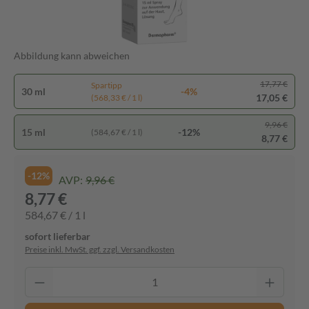
Abbildung kann abweichen
17,77 €
Spartipp
30 ml
-4%
17,05 €
(568,33 € / 1 l)
9,96 €
15 ml
-12%
(584,67 € / 1 l)
8,77 €
-12%
AVP:
9,96 €
8,77 €
584,67 € / 1 l
sofort lieferbar
Preise inkl. MwSt. ggf. zzgl. Versandkosten