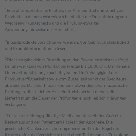
1
Eine pharmazeutische Prüfung der Arzneimittel und sonstigen
Produkte in deinem Warenkorb beinhaltet die Durchführung von
Wechselwirkungschecks und die Prüfung etwaiger
Anwendungshinweise des Herstellers.
2
Biozidprodukte
vorsichtig verwenden. Vor Gebrauch stets Etikett
und Produktinformationen lesen.
3
Die Übergabe deiner Bestellung an den Paketdienstleister erfolgt
bei uns werktags von Montag bis Freitag bis 18:00 Uhr. Der genaue
Lieferzeitpunkt kann je nach Region und in Abhängigkeit der
Produktverfügbarkeit sowie vom Zustellzeitpunkt des Spediteurs
abweichen. Darüber hinaus können notwendige pharmazeutische
Prüfungen, die zu deiner Arzneimittelsicherheit dienen, die
Lieferfrist um die Dauer der Prüfungen einschließlich Klärungen
verlängern.
4
Für verschreibungspflichtige Medikamente stellt der Arzt ein
Rezept aus und der Patient erhält sie in der Apotheke. Die
gesetzliche Krankenversicherung übernimmt in der Regel die
Kosten dafür, der Versicherte trägt einen Teil davon als Zuzahlung