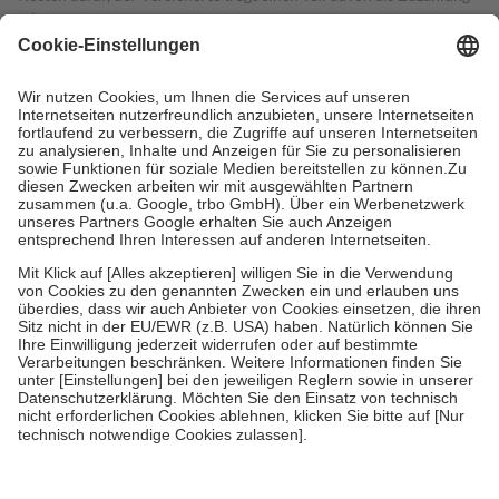
mit.
Grundsätzlich leisten Mitglieder Zuzahlungen in Höhe von zehn
Prozent des Abgabepreises,
mindestens
jedoch
fünf Euro
und
höchstens zehn Euro.
Es sind jedoch nie mehr als die tatsächlichen
Kosten der Leistung zu entrichten.
Diese Regeln gelten grundsätzlich auch für Online-Apotheken.
Bei Heilmitteln und häuslicher Krankenpflege beträgt die
Zuzahlung zehn Prozent der Kosten sowie zehn Euro je
Verordnung.
Um das Engagement der Versicherten für ihre eigene Gesundheit zu
stärken und die besondere Stellung der Familie zu unterstützen,
fallen
keine Zuzahlungen
an bei:
• Kindern und Jugendlichen bis zum vollendeten 18. Lebensjahr
mit Ausnahme der Fahrkosten
• Untersuchungen zur Vorsorge und Früherkennung, die von der
GKV getragen werden
• empfohlenen Schutzimpfungen
• Harn- und Blutteststreifen
Wir nutzen Trusted Shops als unabhängigen Dienstleister für die
Einholung von Bewertungen. Trusted Shops hat Maßnahmen