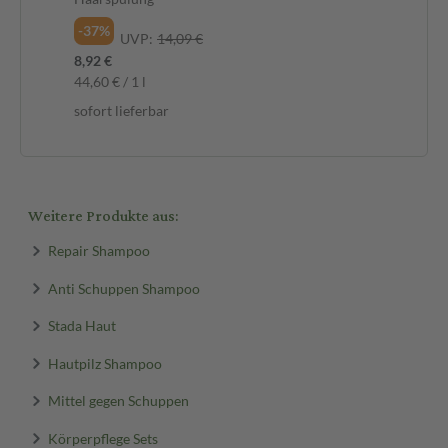
-37%
-3
UVP:
14,09 €
8,92 €
9,4
44,60 € / 1 l
47,
sofort lieferbar
sof
Weitere Produkte aus:
Repair Shampoo
Anti Schuppen Shampoo
Stada Haut
Hautpilz Shampoo
Mittel gegen Schuppen
Körperpflege Sets