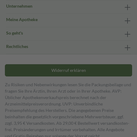
Unternehmen
Meine Apotheke
So geht's
Rechtliches
Widerruf erklären
Zu Risiken und Nebenwirkungen lesen Sie die Packungsbeilage und
fragen Sie Ihre Ärztin, Ihren Arzt oder in Ihrer Apotheke. AVP:
Üblicher Apothekenverkaufspreis berechnet nach der
Arzneimittelpreisverordnung. UVP: Unverbindliche
Preisempfehlung des Herstellers. Die angegebenen Preise
beinhalten die gesetzlich vorgeschriebene Mehrwertsteuer, ggf.
zzgl. 3,95 € Versandkosten. Ab 29,00 € Bestell­wert versand­kosten­
frei. Preisänderungen und Irrtümer vorbehalten. Alle Angebote
und Gratis-Beigaben nur solange der Vorrat reicht.