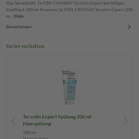
Das Set enthält: 1x PZN 19144687 Terzolin Expert bei fettiger
Kopfhaut 200 ml Shampoo 1x PZN 19074142 Terzolin Expert 200
m…
Mehr
Bewertungen
Im Set enthalten
bei
Terzolin Expert Spülung 200 ml
TE
Haarspülung
fe
200 ml
20
Haarspülung
Sh