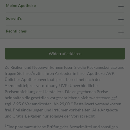
Meine Apotheke
So geht's
Rechtliches
Widerruf erklären
Zu Risiken und Nebenwirkungen lesen Sie die Packungsbeilage und
fragen Sie Ihre Ärztin, Ihren Arzt oder in Ihrer Apotheke. AVP:
Üblicher Apothekenverkaufspreis berechnet nach der
Arzneimittelpreisverordnung. UVP: Unverbindliche
Preisempfehlung des Herstellers. Die angegebenen Preise
beinhalten die gesetzlich vorgeschriebene Mehrwertsteuer, ggf.
zzgl. 3,95 € Versandkosten. Ab 29,00 € Bestell­wert versand­kosten­
frei. Preisänderungen und Irrtümer vorbehalten. Alle Angebote
und Gratis-Beigaben nur solange der Vorrat reicht.
1
Eine pharmazeutische Prüfung der Arzneimittel und sonstigen