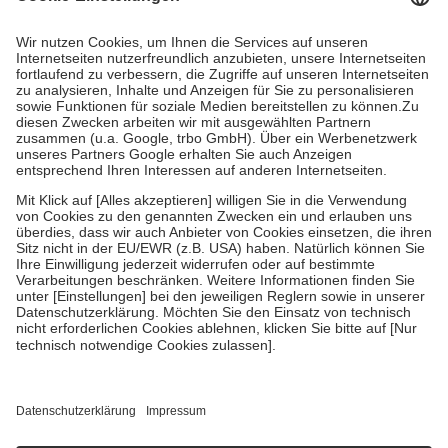
Prozent des Abgabepreises,
mindestens
jedoch
fünf Euro
und
höchstens zehn Euro.
Es sind jedoch nie mehr als die tatsächlichen
Kosten der Leistung zu entrichten.
Diese Regeln gelten grundsätzlich auch für Online-Apotheken.
Bei Heilmitteln und häuslicher Krankenpflege beträgt die
Zuzahlung zehn Prozent der Kosten sowie zehn Euro je
Verordnung.
Um das Engagement der Versicherten für ihre eigene Gesundheit zu
stärken und die besondere Stellung der Familie zu unterstützen,
fallen
keine Zuzahlungen
an bei:
• Kindern und Jugendlichen bis zum vollendeten 18. Lebensjahr
mit Ausnahme der Fahrkosten
• Untersuchungen zur Vorsorge und Früherkennung, die von der
GKV getragen werden
• empfohlenen Schutzimpfungen
• Harn- und Blutteststreifen
Wir nutzen Trusted Shops als unabhängigen Dienstleister für die
Einholung von Bewertungen. Trusted Shops hat Maßnahmen
getroffen, um sicherzustellen, dass es sich um echte Bewertungen
handelt. Mehr Informationen findest du hier: