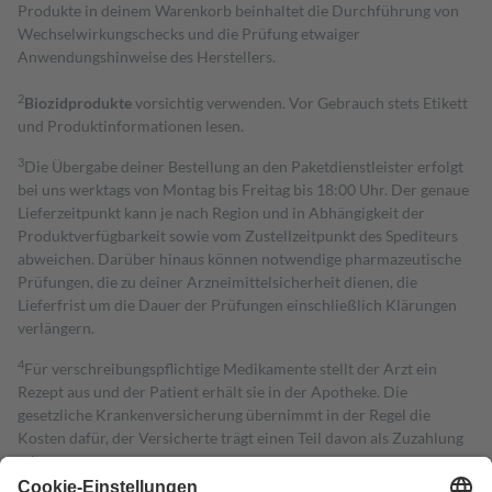
Produkte in deinem Warenkorb beinhaltet die Durchführung von
Wechselwirkungschecks und die Prüfung etwaiger
Anwendungshinweise des Herstellers.
2
Biozidprodukte
vorsichtig verwenden. Vor Gebrauch stets Etikett
und Produktinformationen lesen.
3
Die Übergabe deiner Bestellung an den Paketdienstleister erfolgt
bei uns werktags von Montag bis Freitag bis 18:00 Uhr. Der genaue
Lieferzeitpunkt kann je nach Region und in Abhängigkeit der
Produktverfügbarkeit sowie vom Zustellzeitpunkt des Spediteurs
abweichen. Darüber hinaus können notwendige pharmazeutische
Prüfungen, die zu deiner Arzneimittelsicherheit dienen, die
Lieferfrist um die Dauer der Prüfungen einschließlich Klärungen
verlängern.
4
Für verschreibungspflichtige Medikamente stellt der Arzt ein
Rezept aus und der Patient erhält sie in der Apotheke. Die
gesetzliche Krankenversicherung übernimmt in der Regel die
Kosten dafür, der Versicherte trägt einen Teil davon als Zuzahlung
mit.
Grundsätzlich leisten Mitglieder Zuzahlungen in Höhe von zehn