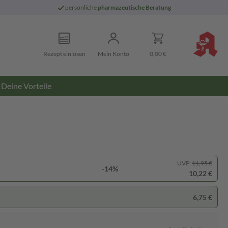
persönliche
pharmazeutische Beratung
Rezept einlösen
Mein Konto
0,00 €
Deine Vorteile
UVP:
11,95 €
-14%
10,22 €
6,75 €