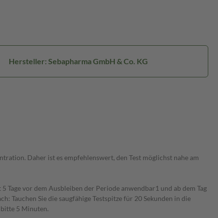
Hersteller: Sebapharma GmbH & Co. KG
ntration. Daher ist es empfehlenswert, den Test möglichst nahe am
t 5 Tage vor dem Ausbleiben der Periode anwendbar1 und ab dem Tag
h: Tauchen Sie die saugfähige Testspitze für 20 Sekunden in die
bitte 5 Minuten.