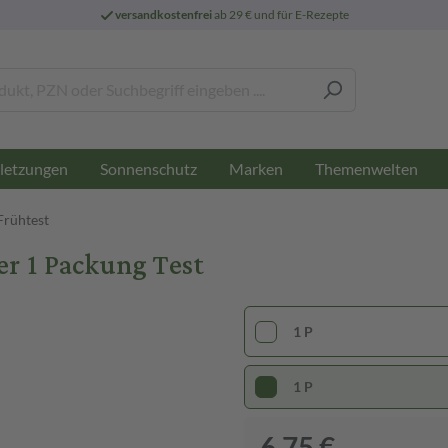
versandkostenfrei
ab 29 € und für E-Rezepte
letzungen
Sonnenschutz
Marken
Themenwelten
Frühtest
r 1 Packung Test
1 P
1 P
6,75 €