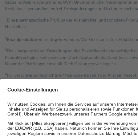
Arzneimittelpreisverordnung. UVP: Unverbindliche Preisempfehlung de
Bestell­wert versand­kosten­frei. Preisänderungen und Irrtümer vorbeh
1
Eine pharmazeutische Prüfung der Arzneimittel und sonstigen Pro
Herstellers.
2
Biozidprodukte
vorsichtig verwenden. Vor Gebrauch stets Etikett u
3
Die Übergabe deiner Bestellung an den Paketdienstleister erfolgt bei
Produktverfügbarkeit sowie vom Zustellzeitpunkt des Spediteurs abwe
Dauer der Prüfungen einschließlich Klärungen verlängern.
4
Für verschreibungspflichtige Medikamente stellt der Arzt ein Rezept 
trägt einen Teil davon als Zuzahlung mit.
Grundsätzlich leisten Mitglieder Zuzahlungen in Höhe von zehn Proz
zu entrichten.
Diese Regeln gelten grundsätzlich auch für Online-Apotheken.
Bei Heilmitteln und häuslicher Krankenpflege beträgt die Zuzahlung 
Um das Engagement der Versicherten für ihre eigene Gesundheit zu stä
• Kindern und Jugendlichen bis zum vollendeten 18. Lebensjahr mit
• Untersuchungen zur Vorsorge und Früherkennung, die von der GKV
• empfohlenen Schutzimpfungen