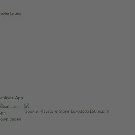
Bewerte uns
Sanicare App