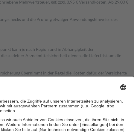
hriebene Mehrwertsteuer, ggf. zzgl. 3,95 € Versandkosten. Ab 29,00 €
kungschecks und die Prüfung etwaiger Anwendungshinweise des
itpunkt kann je nach Region und in Abhängigkeit der
 zu deiner Arzneimittelsicherheit dienen, die Lieferfrist um die
ersicherung übernimmt in der Regel die Kosten dafür, der Versicherte
Euro.
Es sind jedoch nie mehr als die tatsächlichen Kosten der Leistung
e Zuzahlungen
an bei: