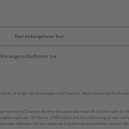
Darreichungsform: Test
hwangerschaftstest 1er
 hCG. Je länger die Schwangerschaft besteht, desto stärker ist die Konze
as Hormon hCG schon ab einer Konzentration von 20 mIU/ml nach. Er is
nauigkeit nach der ISO-Norm 13485:2016. Die Durchführung ist sehr einfac
Sekunden ablesbar. Um ein negatives Ergebnis auszuschließen, warten Sie 