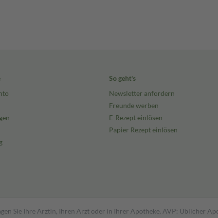
e
So geht's
nto
Newsletter anfordern
Freunde werben
gen
E-Rezept einlösen
Papier Rezept einlösen
g
gen Sie Ihre Ärztin, Ihren Arzt oder in Ihrer Apotheke. AVP: Üblicher A