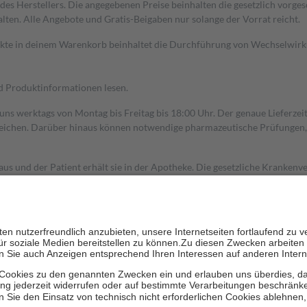
s Herstellers. Die angegebenen Preise beinhalten die gesetzlich vorgesc
alten. Alle Angebote und Gratis-Beigaben nur solange der Vorrat reicht.
dukte in deinem Warenkorb beinhaltet die Durchführung von Wechselwir
nd Produktinformationen lesen.
 uns werktags von Montag bis Freitag bis 18:00 Uhr. Der genaue Lieferze
ichen. Darüber hinaus können notwendige pharmazeutische Prüfungen, die
aus und der Patient erhält sie in der Apotheke. Die gesetzliche Krankenv
ent des Abgabepreises,
mindestens
jedoch
fünf Euro
und
höchstens zehn 
zehn Prozent der Kosten sowie zehn Euro je Verordnung.
rken und die besondere Stellung der Familie zu unterstützen, fallen
kein
 Ausnahme der Fahrkosten
 getragen werden