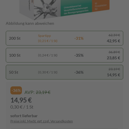
Abbildung kann abweichen
62,59 €
Spartipp
200 St
-31%
42,95 €
(0,21 € / 1 St)
36,89 €
100 St
-35%
(0,24 € / 1 St)
23,85 €
23,19 €
50 St
-36%
(0,30 € / 1 St)
14,95 €
-36%
AVP:
23,19 €
14,95 €
0,30 € / 1 St
sofort lieferbar
Preise inkl. MwSt. ggf. zzgl. Versandkosten