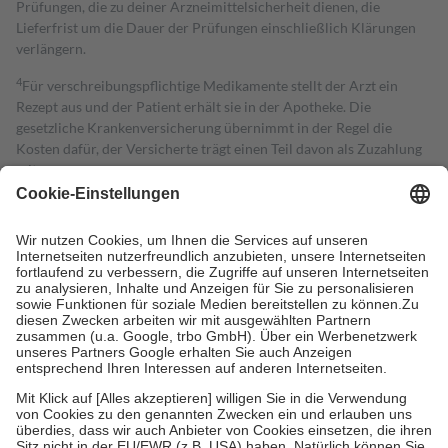
Prüfungen, die zu deiner Arzneimittelsicherheit dienen, die
Lieferfrist um die Dauer der Prüfungen einschließlich Klärungen
verlängern.
4
Für verschreibungspflichtige Medikamente stellt der Arzt ein
Rezept aus und der Patient erhält sie in der Apotheke. Die
gesetzliche Krankenversicherung übernimmt in der Regel die
Kosten dafür, der Versicherte trägt einen Teil davon als Zuzahlung
mit.
Grundsätzlich leisten Mitglieder Zuzahlungen in Höhe von zehn
Prozent des Abgabepreises,
mindestens
jedoch
fünf Euro
und
höchstens zehn Euro.
Es sind jedoch nie mehr als die tatsächlichen
Kosten der Leistung zu entrichten.
Diese Regeln gelten grundsätzlich auch für Online-Apotheken.
Bei Heilmitteln und häuslicher Krankenpflege beträgt die
Zuzahlung zehn Prozent der Kosten sowie zehn Euro je
Verordnung.
Um das Engagement der Versicherten für ihre eigene Gesundheit zu
stärken und die besondere Stellung der Familie zu unterstützen,
fallen
keine Zuzahlungen
an bei:
• Kindern und Jugendlichen bis zum vollendeten 18. Lebensjahr
mit Ausnahme der Fahrkosten