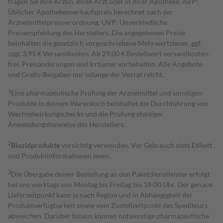
fragen Sie Ihre Ärztin, Ihren Arzt oder in Ihrer Apotheke. AVP:
Üblicher Apothekenverkaufspreis berechnet nach der
Arzneimittelpreisverordnung. UVP: Unverbindliche
Preisempfehlung des Herstellers. Die angegebenen Preise
beinhalten die gesetzlich vorgeschriebene Mehrwertsteuer, ggf.
zzgl. 3,95 € Versandkosten. Ab 29,00 € Bestell­wert versand­kosten­
frei. Preisänderungen und Irrtümer vorbehalten. Alle Angebote
und Gratis-Beigaben nur solange der Vorrat reicht.
1
Eine pharmazeutische Prüfung der Arzneimittel und sonstigen
Produkte in deinem Warenkorb beinhaltet die Durchführung von
Wechselwirkungschecks und die Prüfung etwaiger
Anwendungshinweise des Herstellers.
2
Biozidprodukte
vorsichtig verwenden. Vor Gebrauch stets Etikett
und Produktinformationen lesen.
3
Die Übergabe deiner Bestellung an den Paketdienstleister erfolgt
bei uns werktags von Montag bis Freitag bis 18:00 Uhr. Der genaue
Lieferzeitpunkt kann je nach Region und in Abhängigkeit der
Produktverfügbarkeit sowie vom Zustellzeitpunkt des Spediteurs
abweichen. Darüber hinaus können notwendige pharmazeutische