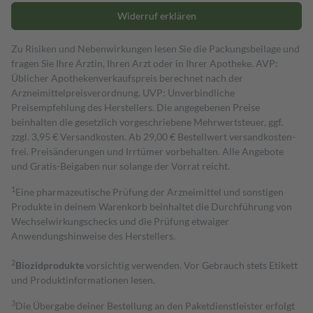
Widerruf erklären
Zu Risiken und Nebenwirkungen lesen Sie die Packungsbeilage und
fragen Sie Ihre Ärztin, Ihren Arzt oder in Ihrer Apotheke. AVP:
Üblicher Apothekenverkaufspreis berechnet nach der
Arzneimittelpreisverordnung. UVP: Unverbindliche
Preisempfehlung des Herstellers. Die angegebenen Preise
beinhalten die gesetzlich vorgeschriebene Mehrwertsteuer, ggf.
zzgl. 3,95 € Versandkosten. Ab 29,00 € Bestell­wert versand­kosten­
frei. Preisänderungen und Irrtümer vorbehalten. Alle Angebote
und Gratis-Beigaben nur solange der Vorrat reicht.
1
Eine pharmazeutische Prüfung der Arzneimittel und sonstigen
Produkte in deinem Warenkorb beinhaltet die Durchführung von
Wechselwirkungschecks und die Prüfung etwaiger
Anwendungshinweise des Herstellers.
2
Biozidprodukte
vorsichtig verwenden. Vor Gebrauch stets Etikett
und Produktinformationen lesen.
3
Die Übergabe deiner Bestellung an den Paketdienstleister erfolgt