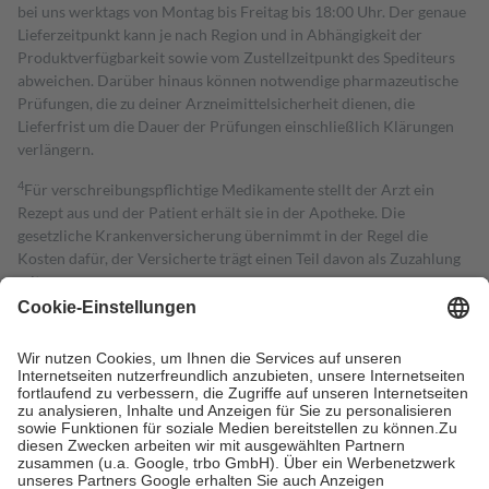
bei uns werktags von Montag bis Freitag bis 18:00 Uhr. Der genaue
Lieferzeitpunkt kann je nach Region und in Abhängigkeit der
Produktverfügbarkeit sowie vom Zustellzeitpunkt des Spediteurs
abweichen. Darüber hinaus können notwendige pharmazeutische
Prüfungen, die zu deiner Arzneimittelsicherheit dienen, die
Lieferfrist um die Dauer der Prüfungen einschließlich Klärungen
verlängern.
4
Für verschreibungspflichtige Medikamente stellt der Arzt ein
Rezept aus und der Patient erhält sie in der Apotheke. Die
gesetzliche Krankenversicherung übernimmt in der Regel die
Kosten dafür, der Versicherte trägt einen Teil davon als Zuzahlung
mit.
Grundsätzlich leisten Mitglieder Zuzahlungen in Höhe von zehn
Prozent des Abgabepreises,
mindestens
jedoch
fünf Euro
und
höchstens zehn Euro.
Es sind jedoch nie mehr als die tatsächlichen
Kosten der Leistung zu entrichten.
Diese Regeln gelten grundsätzlich auch für Online-Apotheken.
Bei Heilmitteln und häuslicher Krankenpflege beträgt die
Zuzahlung zehn Prozent der Kosten sowie zehn Euro je
Verordnung.
Um das Engagement der Versicherten für ihre eigene Gesundheit zu