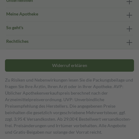
Unternehmen
Meine Apotheke
So geht's
Rechtliches
Widerruf erklären
Zu Risiken und Nebenwirkungen lesen Sie die Packungsbeilage und
fragen Sie Ihre Ärztin, Ihren Arzt oder in Ihrer Apotheke. AVP:
Üblicher Apothekenverkaufspreis berechnet nach der
Arzneimittelpreisverordnung. UVP: Unverbindliche
Preisempfehlung des Herstellers. Die angegebenen Preise
beinhalten die gesetzlich vorgeschriebene Mehrwertsteuer, ggf.
zzgl. 3,95 € Versandkosten. Ab 29,00 € Bestell­wert versand­kosten­
frei. Preisänderungen und Irrtümer vorbehalten. Alle Angebote
und Gratis-Beigaben nur solange der Vorrat reicht.