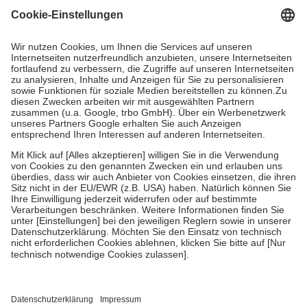
Grundsätzlich leisten Mitglieder Zuzahlungen in Höhe von zehn
Prozent des Abgabepreises,
mindestens
jedoch
fünf Euro
und
höchstens zehn Euro.
Es sind jedoch nie mehr als die tatsächlichen
Kosten der Leistung zu entrichten.
Diese Regeln gelten grundsätzlich auch für Online-Apotheken.
Bei Heilmitteln und häuslicher Krankenpflege beträgt die
Zuzahlung zehn Prozent der Kosten sowie zehn Euro je
Verordnung.
Um das Engagement der Versicherten für ihre eigene Gesundheit zu
stärken und die besondere Stellung der Familie zu unterstützen,
fallen
keine Zuzahlungen
an bei:
• Kindern und Jugendlichen bis zum vollendeten 18. Lebensjahr
mit Ausnahme der Fahrkosten
• Untersuchungen zur Vorsorge und Früherkennung, die von der
GKV getragen werden
• empfohlenen Schutzimpfungen
• Harn- und Blutteststreifen
Wir nutzen Trusted Shops als unabhängigen Dienstleister für die
Einholung von Bewertungen. Trusted Shops hat Maßnahmen
getroffen, um sicherzustellen, dass es sich um echte Bewertungen