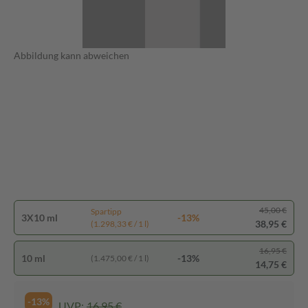
Abbildung kann abweichen
45,00 €
Spartipp
3X10 ml
-13%
38,95 €
(1.298,33 € / 1 l)
16,95 €
10 ml
-13%
(1.475,00 € / 1 l)
14,75 €
-13%
UVP:
16,95 €