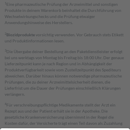
1
Eine pharmazeutische Prüfung der Arzneimittel und sonstigen
Produkte in deinem Warenkorb beinhaltet die Durchführung von
Wechselwirkungschecks und die Prüfung etwaiger
Anwendungshinweise des Herstellers.
2
Biozidprodukte
vorsichtig verwenden. Vor Gebrauch stets Etikett
und Produktinformationen lesen.
3
Die Übergabe deiner Bestellung an den Paketdienstleister erfolgt
bei uns werktags von Montag bis Freitag bis 18:00 Uhr. Der genaue
Lieferzeitpunkt kann je nach Region und in Abhängigkeit der
Produktverfügbarkeit sowie vom Zustellzeitpunkt des Spediteurs
abweichen. Darüber hinaus können notwendige pharmazeutische
Prüfungen, die zu deiner Arzneimittelsicherheit dienen, die
Lieferfrist um die Dauer der Prüfungen einschließlich Klärungen
verlängern.
4
Für verschreibungspflichtige Medikamente stellt der Arzt ein
Rezept aus und der Patient erhält sie in der Apotheke. Die
gesetzliche Krankenversicherung übernimmt in der Regel die
Kosten dafür, der Versicherte trägt einen Teil davon als Zuzahlung
mit.