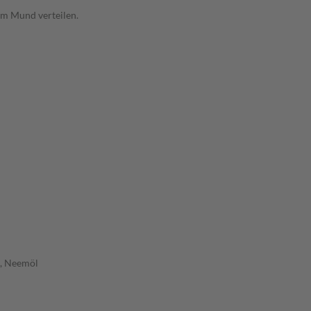
im Mund verteilen.
l, Neemöl