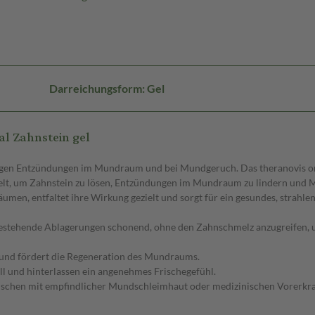
Darreichungsform: Gel
l Zahnstein gel
gegen Entzündungen im Mundraum und bei Mundgeruch. Das theranovis oral 
ckelt, um Zahnstein zu lösen, Entzündungen im Mundraum zu lindern und 
men, entfaltet ihre Wirkung gezielt und sorgt für ein gesundes, strahle
estehende Ablagerungen schonend, ohne den Zahnschmelz anzugreifen, u
n und fördert die Regeneration des Mundraums.
ll und hinterlassen ein angenehmes Frischegefühl.
enschen mit empfindlicher Mundschleimhaut oder medizinischen Vorerkr