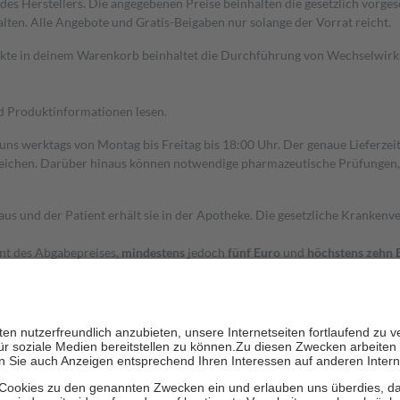
s Herstellers. Die angegebenen Preise beinhalten die gesetzlich vorgesc
alten. Alle Angebote und Gratis-Beigaben nur solange der Vorrat reicht.
dukte in deinem Warenkorb beinhaltet die Durchführung von Wechselwir
nd Produktinformationen lesen.
 uns werktags von Montag bis Freitag bis 18:00 Uhr. Der genaue Lieferze
ichen. Darüber hinaus können notwendige pharmazeutische Prüfungen, die
aus und der Patient erhält sie in der Apotheke. Die gesetzliche Krankenv
ent des Abgabepreises,
mindestens
jedoch
fünf Euro
und
höchstens zehn 
zehn Prozent der Kosten sowie zehn Euro je Verordnung.
rken und die besondere Stellung der Familie zu unterstützen, fallen
kein
 Ausnahme der Fahrkosten
 getragen werden