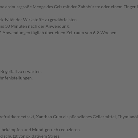
ne erdnussgroße Menge des Gels mit der Zahnbürste oder einem Finger 
ktivität der Wirkstoffe zu gewährleisten.
tens 30 Minuten nach der Anwendung.
3-4 Anwendungen täglich über einen Zeitraum von 6-8 Wochen
Regelfall zu erwarten.
hnfehlstellungen.
pefruitkernextrakt, Xanthan Gum als pflanzliches Geliermittel, Thymianö
rien bekämpfen und Mund-geruch reduzieren.
 schützt vor oxidativem Stress.