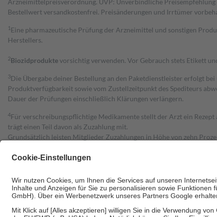
Arzneimittelpreisverordnung. UVP: Unverbindliche Preisempfehlung de
Bestell­wert versand­kosten­frei. Preisänderungen und Irrtümer vorbeh
1
Eine pharmazeutische Prüfung der Arzneimittel und sonstigen Pro
Herstellers.
2
Biozidprodukte
vorsichtig verwenden. Vor Gebrauch stets Etikett u
3
Die Übergabe deiner Bestellung an den Paketdienstleister erfolgt bei
Produktverfügbarkeit sowie vom Zustellzeitpunkt des Spediteurs abwe
Dauer der Prüfungen einschließlich Klärungen verlängern.
4
Für verschreibungspflichtige Medikamente stellt der Arzt ein Rezept 
trägt einen Teil davon als Zuzahlung mit.
Grundsätzlich leisten Mitglieder Zuzahlungen in Höhe von zehn Proz
zu entrichten.
Diese Regeln gelten grundsätzlich auch für Online-Apotheken.
Bei Heilmitteln und häuslicher Krankenpflege beträgt die Zuzahlung 
Um das Engagement der Versicherten für ihre eigene Gesundheit zu stä
• Kindern und Jugendlichen bis zum vollendeten 18. Lebensjahr mit
• Untersuchungen zur Vorsorge und Früherkennung, die von der GKV
• empfohlenen Schutzimpfungen