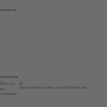
Bewerte uns
Sanicare App