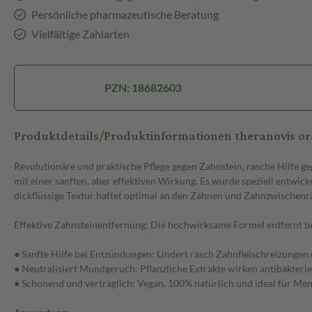
Persönliche pharmazeutische Beratung
Vielfältige Zahlarten
PZN: 18682603
Produktdetails/Produktinformationen theranovis ora
Revolutionäre und praktische Pflege gegen Zahnstein, rasche Hilfe 
mit einer sanften, aber effektiven Wirkung. Es wurde speziell entwi
dickflüssige Textur haftet optimal an den Zähnen und Zahnzwischenräu
Effektive Zahnsteinentfernung: Die hochwirksame Formel entfernt b
● Sanfte Hilfe bei Entzündungen: Lindert rasch Zahnfleischreizunge
● Neutralisiert Mundgeruch: Pflanzliche Extrakte wirken antibakterie
● Schonend und verträglich: Vegan, 100% natürlich und ideal für M