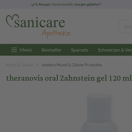
3
E-Rezept:
Heute bestellt,
morgen geliefert
Menü
Bestseller
Sparsets
Schmerzen & Ver
Mund & Zähne
weitere Mund & Zähne Produkte
theranovis oral Zahnstein gel 120 ml