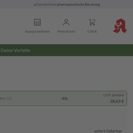
persönliche
pharmazeutische Beratung
Rezept einlösen
Mein Konto
0,00 €
Deine Vorteile
UVP:
29,95 €
-4%
 € / 1 l)
28,63 €
sofort lieferbar