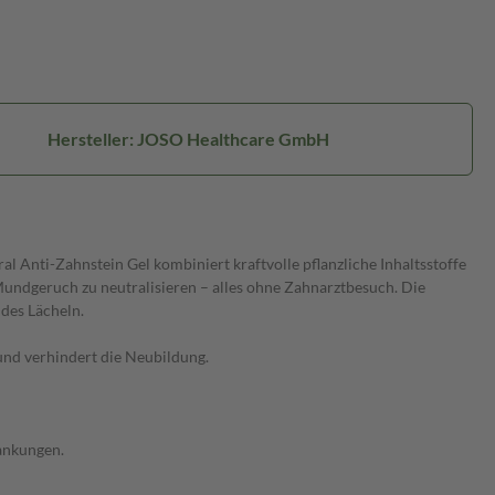
Hersteller: JOSO Healthcare GmbH
Anti-Zahnstein Gel kombiniert kraftvolle pflanzliche Inhaltsstoffe
Mundgeruch zu neutralisieren – alles ohne Zahnarztbesuch. Die
ndes Lächeln.
nd verhindert die Neubildung.
ankungen.