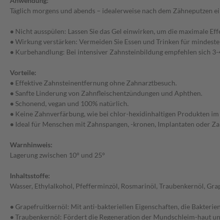
Anwendung:
Täglich morgens und abends – idealerweise nach dem Zähneputzen ei
● Nicht ausspülen: Lassen Sie das Gel einwirken, um die maximale Effe
● Wirkung verstärken: Vermeiden Sie Essen und Trinken für mindes
● Kurbehandlung: Bei intensiver Zahnsteinbildung empfehlen sich 
Vorteile:
● Effektive Zahnsteinentfernung ohne Zahnarztbesuch.
● Sanfte Linderung von Zahnfleischentzündungen und Aphthen.
● Schonend, vegan und 100% natürlich.
● Keine Zahnverfärbung, wie bei chlor-hexidinhaltigen Produkten im 
● Ideal für Menschen mit Zahnspangen, -kronen, Implantaten oder Za
Warnhinweis:
Lagerung zwischen 10° und 25°
Inhaltsstoffe:
Wasser, Ethylalkohol, Pfefferminzöl, Rosmarinöl, Traubenkernöl, Gra
● Grapefruitkernöl: Mit anti-bakteriellen Eigenschaften, die Bakte
● Traubenkernöl: Fördert die Regeneration der Mundschleim-haut und