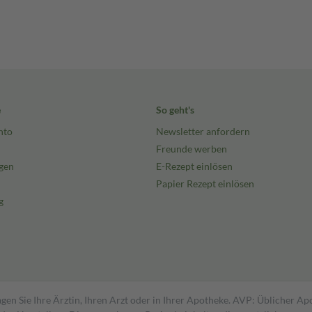
e
So geht's
nto
Newsletter anfordern
Freunde werben
gen
E-Rezept einlösen
Papier Rezept einlösen
g
gen Sie Ihre Ärztin, Ihren Arzt oder in Ihrer Apotheke. AVP: Üblicher A