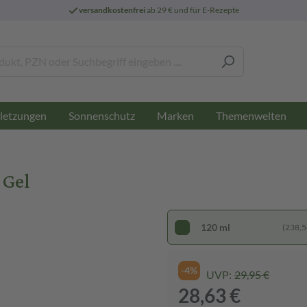
versandkostenfrei
ab 29 € und für E-Rezepte
letzungen
Sonnenschutz
Marken
Themenwelten
 Gel
120 ml
(238,58
-4%
UVP:
29,95 €
28,63 €