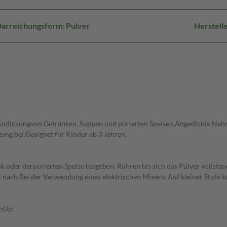
arreichungsform: Pulver
Herstell
 Andickungvon Getränken, Suppen und pürierten Speisen.Angedickte Nahr
ng bei.Geeignet für Kinder ab 3 Jahren.
er derpürierten Speise beigeben. Rühren bis sich das Pulver vollständ
ht nach.Bei der Verwendung eines elektrischen Mixers: Auf kleiner Stufe k
enUp: