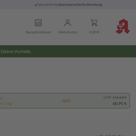
persönliche
pharmazeutische Beratung
Rezept einlösen
Mein Konto
0,00 €
Deine Vorteile
UVP:
112,68 €
pp
-46%
60,95 €
€ / 1 kg)