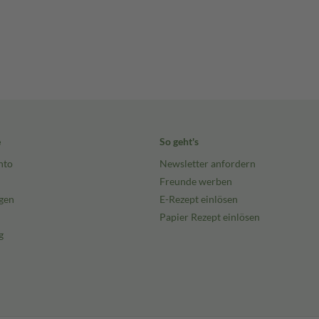
e
So geht's
nto
Newsletter anfordern
Freunde werben
gen
E-Rezept einlösen
Papier Rezept einlösen
g