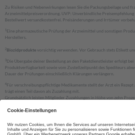
Zu Risiken und Nebenwirkungen lesen Sie die Packungsbeilage und fra
Arzneimittelpreisverordnung. UVP: Unverbindliche Preisempfehlung de
Bestell­wert versand­kosten­frei. Preisänderungen und Irrtümer vorbeh
1
Eine pharmazeutische Prüfung der Arzneimittel und sonstigen Pro
Herstellers.
2
Biozidprodukte
vorsichtig verwenden. Vor Gebrauch stets Etikett u
3
Die Übergabe deiner Bestellung an den Paketdienstleister erfolgt bei
Produktverfügbarkeit sowie vom Zustellzeitpunkt des Spediteurs abwe
Dauer der Prüfungen einschließlich Klärungen verlängern.
4
Für verschreibungspflichtige Medikamente stellt der Arzt ein Rezept 
trägt einen Teil davon als Zuzahlung mit.
Grundsätzlich leisten Mitglieder Zuzahlungen in Höhe von zehn Proz
zu entrichten.
Diese Regeln gelten grundsätzlich auch für Online-Apotheken.
Bei Heilmitteln und häuslicher Krankenpflege beträgt die Zuzahlung 
Um das Engagement der Versicherten für ihre eigene Gesundheit zu stä
• Kindern und Jugendlichen bis zum vollendeten 18. Lebensjahr mit