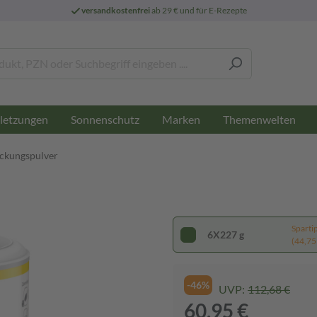
versandkostenfrei
ab 29 € und für E-Rezepte
letzungen
Sonnenschutz
Marken
Themenwelten
ickungspulver
Sparti
6X227 g
(44,75 
-46%
UVP:
112,68 €
60,95 €