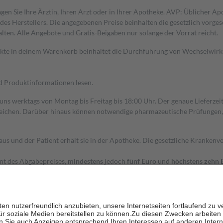
gen Sie Ihre Ärztin, Ihren Arzt oder in Ihrer Apotheke. AVP: Üblicher A
s Herstellers. Die angegebenen Preise beinhalten die gesetzlich vorgesc
alten. Alle Angebote und Gratis-Beigaben nur solange der Vorrat reicht.
dukte in deinem Warenkorb beinhaltet die Durchführung von Wechselwir
nd Produktinformationen lesen.
 uns werktags von Montag bis Freitag bis 18:00 Uhr. Der genaue Lieferze
ichen. Darüber hinaus können notwendige pharmazeutische Prüfungen, die
aus und der Patient erhält sie in der Apotheke. Die gesetzliche Krankenv
ent des Abgabepreises,
mindestens
jedoch
fünf Euro
und
höchstens zehn 
zehn Prozent der Kosten sowie zehn Euro je Verordnung.
rken und die besondere Stellung der Familie zu unterstützen, fallen
kein
 Ausnahme der Fahrkosten