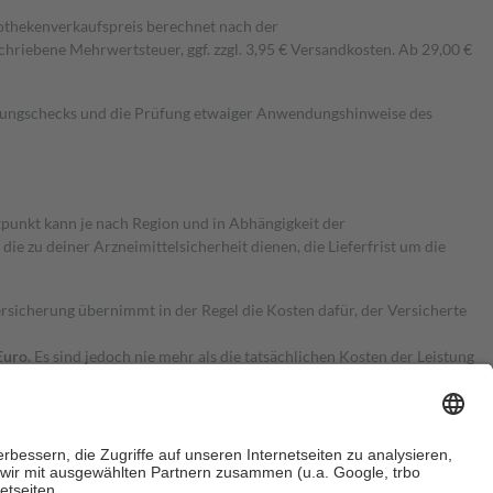
pothekenverkaufspreis berechnet nach der
hriebene Mehrwertsteuer, ggf. zzgl. 3,95 € Versandkosten. Ab 29,00 €
kungschecks und die Prüfung etwaiger Anwendungshinweise des
itpunkt kann je nach Region und in Abhängigkeit der
 zu deiner Arzneimittelsicherheit dienen, die Lieferfrist um die
ersicherung übernimmt in der Regel die Kosten dafür, der Versicherte
Euro.
Es sind jedoch nie mehr als die tatsächlichen Kosten der Leistung
e Zuzahlungen
an bei: