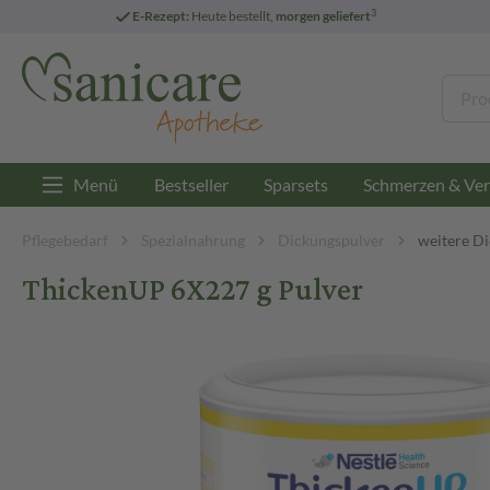
3
E-Rezept:
Heute bestellt,
morgen geliefert
Menü
Bestseller
Sparsets
Schmerzen & Ver
Pflegebedarf
Spezialnahrung
Dickungspulver
weitere D
ThickenUP 6X227 g Pulver