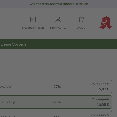
persönliche
pharmazeutische Beratung
Rezept einlösen
Mein Konto
0,00 €
Deine Vorteile
AVP:
13,45 €
-27%
 € / 1 kg)
9,87 €
AVP:
20,85 €
-25%
00 € / 1 kg)
15,58 €
AVP:
12,95 €