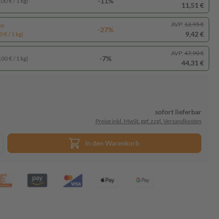
-11%
00 € / 1 kg)
11,51 €
AVP:
12,95 €
pp
-27%
9,42 €
 € / 1 kg)
AVP:
47,90 €
-7%
00 € / 1 kg)
44,31 €
sofort lieferbar
Preise inkl. MwSt. ggf. zzgl. Versandkosten
In den Warenkorb