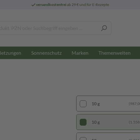
versandkostenfrei
ab 29 € und für E-Rezepte
letzungen
Sonnenschutz
Marken
Themenwelten
10 g
(987,00
10 g
(1.558,