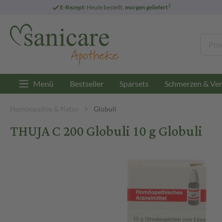
3
E-Rezept:
Heute bestellt,
morgen geliefert
Menü
Bestseller
Sparsets
Schmerzen & Ver
Homöopathie & Natur
Globuli
THUJA C 200 Globuli 10 g Globuli