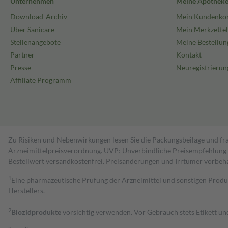
Unternehmen
Meine Apothek
Download-Archiv
Mein Kundenko
Über Sanicare
Mein Merkzettel
Stellenangebote
Meine Bestellun
Partner
Kontakt
Presse
Neuregistrierun
Affiliate Programm
Zu Risiken und Nebenwirkungen lesen Sie die Packungsbeilage und fra
Arzneimittelpreisverordnung. UVP: Unverbindliche Preisempfehlung de
Bestell­wert versand­kosten­frei. Preisänderungen und Irrtümer vorbeh
1
Eine pharmazeutische Prüfung der Arzneimittel und sonstigen Pro
Herstellers.
2
Biozidprodukte
vorsichtig verwenden. Vor Gebrauch stets Etikett u