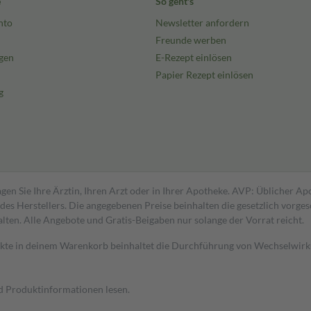
e
So geht's
nto
Newsletter anfordern
Freunde werben
gen
E-Rezept einlösen
Papier Rezept einlösen
g
gen Sie Ihre Ärztin, Ihren Arzt oder in Ihrer Apotheke. AVP: Üblicher A
s Herstellers. Die angegebenen Preise beinhalten die gesetzlich vorgesc
alten. Alle Angebote und Gratis-Beigaben nur solange der Vorrat reicht.
dukte in deinem Warenkorb beinhaltet die Durchführung von Wechselwir
nd Produktinformationen lesen.