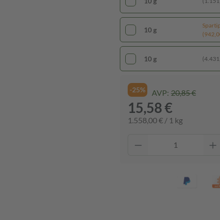
10 g
(1.151,
Sparti
10 g
(942,00
10 g
(4.431,
-25%
AVP:
20,85 €
15,58 €
1.558,00 € / 1 kg