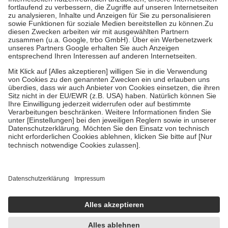
Diese Regeln gelten grundsätzlich auch für Online-Apotheken.
Bei Heilmitteln und häuslicher Krankenpflege beträgt die
Zuzahlung zehn Prozent der Kosten sowie zehn Euro je
Verordnung.
Um das Engagement der Versicherten für ihre eigene Gesundheit zu
stärken und die besondere Stellung der Familie zu unterstützen,
fallen
keine Zuzahlungen
an bei:
• Kindern und Jugendlichen bis zum vollendeten 18. Lebensjahr
mit Ausnahme der Fahrkosten
• Untersuchungen zur Vorsorge und Früherkennung, die von der
GKV getragen werden
• empfohlenen Schutzimpfungen
• Harn- und Blutteststreifen
Wir nutzen Trusted Shops als unabhängigen Dienstleister für die
Einholung von Bewertungen. Trusted Shops hat Maßnahmen
getroffen, um sicherzustellen, dass es sich um echte Bewertungen
handelt. Mehr Informationen findest du hier:
https://help.etrusted.com/hc/de/articles/4419944605341
Einige Bilder und Inhalte wurden unter Zuhilfenahme künstlicher
Intelligenz erstellt.