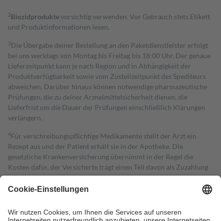
2
Biozidprodukte
vorsichtig verwenden. Vor Gebrauch stets Etikett
und Produktinformationen lesen.
3
Die Übergabe deiner Bestellung an den Paketdienstleister erfolgt
bei uns werktags von Montag bis Freitag bis 18:00 Uhr. Der genaue
Lieferzeitpunkt kann je nach Region und in Abhängigkeit der
Produktverfügbarkeit sowie vom Zustellzeitpunkt des Spediteurs
abweichen. Darüber hinaus können notwendige pharmazeutische
Prüfungen, die zu deiner Arzneimittelsicherheit dienen, die
Lieferfrist um die Dauer der Prüfungen einschließlich Klärungen
verlängern.
4
Für verschreibungspflichtige Medikamente stellt der Arzt ein
Rezept aus und der Patient erhält sie in der Apotheke. Die
gesetzliche Krankenversicherung übernimmt in der Regel die
Kosten dafür, der Versicherte trägt einen Teil davon als Zuzahlung
mit.
Grundsätzlich leisten Mitglieder Zuzahlungen in Höhe von zehn
Prozent des Abgabepreises,
mindestens
jedoch
fünf Euro
und
höchstens zehn Euro.
Es sind jedoch nie mehr als die tatsächlichen
Kosten der Leistung zu entrichten.