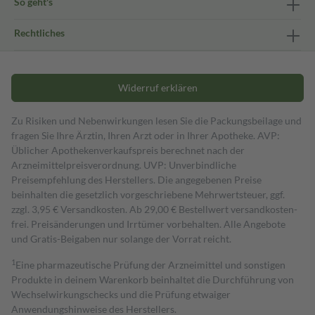
So geht's
Rechtliches
Widerruf erklären
Zu Risiken und Nebenwirkungen lesen Sie die Packungsbeilage und
fragen Sie Ihre Ärztin, Ihren Arzt oder in Ihrer Apotheke. AVP:
Üblicher Apothekenverkaufspreis berechnet nach der
Arzneimittelpreisverordnung. UVP: Unverbindliche
Preisempfehlung des Herstellers. Die angegebenen Preise
beinhalten die gesetzlich vorgeschriebene Mehrwertsteuer, ggf.
zzgl. 3,95 € Versandkosten. Ab 29,00 € Bestell­wert versand­kosten­
frei. Preisänderungen und Irrtümer vorbehalten. Alle Angebote
und Gratis-Beigaben nur solange der Vorrat reicht.
1
Eine pharmazeutische Prüfung der Arzneimittel und sonstigen
Produkte in deinem Warenkorb beinhaltet die Durchführung von
Wechselwirkungschecks und die Prüfung etwaiger
Anwendungshinweise des Herstellers.