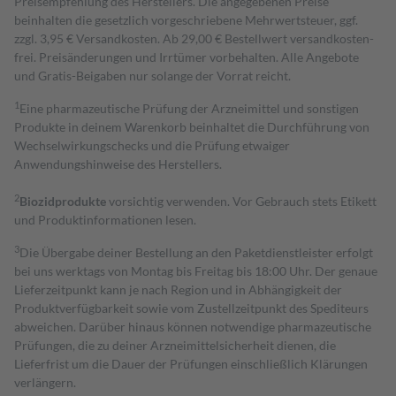
Preisempfehlung des Herstellers. Die angegebenen Preise
beinhalten die gesetzlich vorgeschriebene Mehrwertsteuer, ggf.
zzgl. 3,95 € Versandkosten. Ab 29,00 € Bestell­wert versand­kosten­
frei. Preisänderungen und Irrtümer vorbehalten. Alle Angebote
und Gratis-Beigaben nur solange der Vorrat reicht.
1
Eine pharmazeutische Prüfung der Arzneimittel und sonstigen
Produkte in deinem Warenkorb beinhaltet die Durchführung von
Wechselwirkungschecks und die Prüfung etwaiger
Anwendungshinweise des Herstellers.
2
Biozidprodukte
vorsichtig verwenden. Vor Gebrauch stets Etikett
und Produktinformationen lesen.
3
Die Übergabe deiner Bestellung an den Paketdienstleister erfolgt
bei uns werktags von Montag bis Freitag bis 18:00 Uhr. Der genaue
Lieferzeitpunkt kann je nach Region und in Abhängigkeit der
Produktverfügbarkeit sowie vom Zustellzeitpunkt des Spediteurs
abweichen. Darüber hinaus können notwendige pharmazeutische
Prüfungen, die zu deiner Arzneimittelsicherheit dienen, die
Lieferfrist um die Dauer der Prüfungen einschließlich Klärungen
verlängern.