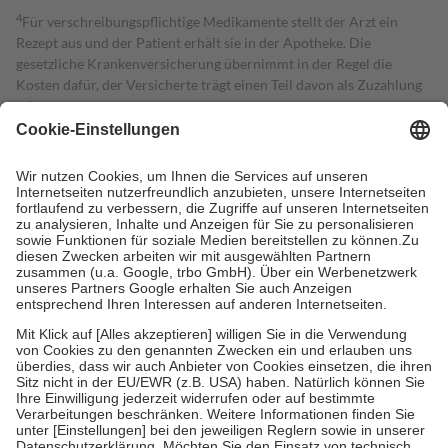
4
Für verschreibungspflichtige Medikamente stellt der Arzt ein
Rezept aus und der Patient erhält sie in der Apotheke. Die
gesetzliche Krankenversicherung übernimmt in der Regel die
Kosten dafür, der Versicherte trägt einen Teil davon als Zuzahlung
mit.
Grundsätzlich leisten Mitglieder Zuzahlungen in Höhe von zehn
Prozent des Abgabepreises,
mindestens
jedoch
fünf Euro
und
höchstens zehn Euro.
Es sind jedoch nie mehr als die tatsächlichen
Kosten der Leistung zu entrichten.
Diese Regeln gelten grundsätzlich auch für Online-Apotheken.
Bei Heilmitteln und häuslicher Krankenpflege beträgt die
Zuzahlung zehn Prozent der Kosten sowie zehn Euro je
Verordnung.
Um das Engagement der Versicherten für ihre eigene Gesundheit zu
stärken und die besondere Stellung der Familie zu unterstützen,
fallen
keine Zuzahlungen
an bei:
• Kindern und Jugendlichen bis zum vollendeten 18. Lebensjahr
mit Ausnahme der Fahrkosten
• Untersuchungen zur Vorsorge und Früherkennung, die von der
GKV getragen werden
• empfohlenen Schutzimpfungen