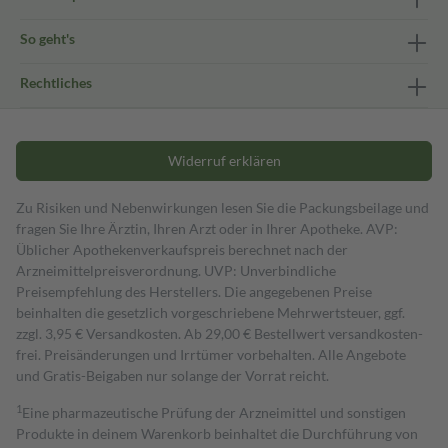
So geht's
Rechtliches
Widerruf erklären
Zu Risiken und Nebenwirkungen lesen Sie die Packungsbeilage und
fragen Sie Ihre Ärztin, Ihren Arzt oder in Ihrer Apotheke. AVP:
Üblicher Apothekenverkaufspreis berechnet nach der
Arzneimittelpreisverordnung. UVP: Unverbindliche
Preisempfehlung des Herstellers. Die angegebenen Preise
beinhalten die gesetzlich vorgeschriebene Mehrwertsteuer, ggf.
zzgl. 3,95 € Versandkosten. Ab 29,00 € Bestell­wert versand­kosten­
frei. Preisänderungen und Irrtümer vorbehalten. Alle Angebote
und Gratis-Beigaben nur solange der Vorrat reicht.
1
Eine pharmazeutische Prüfung der Arzneimittel und sonstigen
Produkte in deinem Warenkorb beinhaltet die Durchführung von