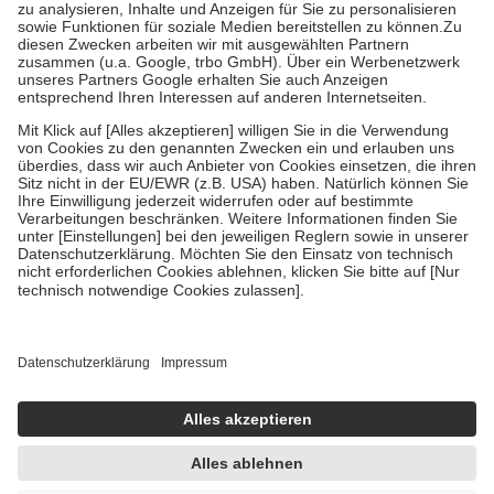
höchstens zehn Euro.
Es sind jedoch nie mehr als die tatsächlichen
Kosten der Leistung zu entrichten.
Diese Regeln gelten grundsätzlich auch für Online-Apotheken.
Bei Heilmitteln und häuslicher Krankenpflege beträgt die
Zuzahlung zehn Prozent der Kosten sowie zehn Euro je
Verordnung.
Um das Engagement der Versicherten für ihre eigene Gesundheit zu
stärken und die besondere Stellung der Familie zu unterstützen,
fallen
keine Zuzahlungen
an bei:
• Kindern und Jugendlichen bis zum vollendeten 18. Lebensjahr
mit Ausnahme der Fahrkosten
• Untersuchungen zur Vorsorge und Früherkennung, die von der
GKV getragen werden
• empfohlenen Schutzimpfungen
• Harn- und Blutteststreifen
Wir nutzen Trusted Shops als unabhängigen Dienstleister für die
Einholung von Bewertungen. Trusted Shops hat Maßnahmen
getroffen, um sicherzustellen, dass es sich um echte Bewertungen
handelt. Mehr Informationen findest du hier:
https://help.etrusted.com/hc/de/articles/4419944605341