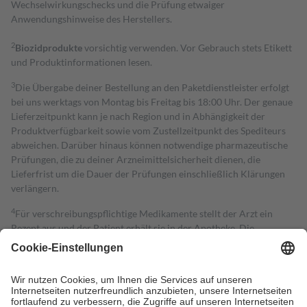
Wechselwirkungschecks und die Prüfung etwaiger
Anwendungshinweise des Herstellers.
2
Biozidprodukte
vorsichtig verwenden. Vor Gebrauch stets Etikett
und Produktinformationen lesen.
3
Die Übergabe deiner Bestellung an den Paketdienstleister erfolgt
bei uns werktags von Montag bis Freitag bis 18:00 Uhr. Der genaue
Lieferzeitpunkt kann je nach Region und in Abhängigkeit der
Produktverfügbarkeit sowie vom Zustellzeitpunkt des Spediteurs
abweichen. Darüber hinaus können notwendige pharmazeutische
Prüfungen, die zu deiner Arzneimittelsicherheit dienen, die
Lieferfrist um die Dauer der Prüfungen einschließlich Klärungen
verlängern.
4
Für verschreibungspflichtige Medikamente stellt der Arzt ein
Rezept aus und der Patient erhält sie in der Apotheke. Die
gesetzliche Krankenversicherung übernimmt in der Regel die
Kosten dafür, der Versicherte trägt einen Teil davon als Zuzahlung
mit.
Grundsätzlich leisten Mitglieder Zuzahlungen in Höhe von zehn
Prozent des Abgabepreises,
mindestens
jedoch
fünf Euro
und