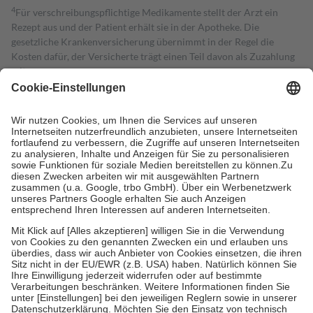
4
Für verschreibungspflichtige Medikamente stellt der Arzt ein
Rezept aus und der Patient erhält sie in der Apotheke. Die
gesetzliche Krankenversicherung übernimmt in der Regel die
Kosten dafür, der Versicherte trägt einen Teil davon als Zuzahlung
mit.
Grundsätzlich leisten Mitglieder Zuzahlungen in Höhe von zehn
Prozent des Abgabepreises,
mindestens
jedoch
fünf Euro
und
höchstens zehn Euro.
Es sind jedoch nie mehr als die tatsächlichen
Kosten der Leistung zu entrichten.
Diese Regeln gelten grundsätzlich auch für Online-Apotheken.
Bei Heilmitteln und häuslicher Krankenpflege beträgt die
Zuzahlung zehn Prozent der Kosten sowie zehn Euro je
Verordnung.
Um das Engagement der Versicherten für ihre eigene Gesundheit zu
stärken und die besondere Stellung der Familie zu unterstützen,
fallen
keine Zuzahlungen
an bei:
• Kindern und Jugendlichen bis zum vollendeten 18. Lebensjahr
mit Ausnahme der Fahrkosten
• Untersuchungen zur Vorsorge und Früherkennung, die von der
GKV getragen werden
• empfohlenen Schutzimpfungen