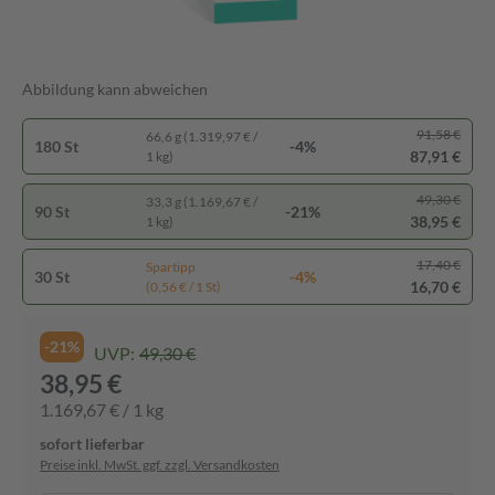
Abbildung kann abweichen
91,58 €
66,6 g (1.319,97 € /
180 St
-4%
87,91 €
1 kg)
49,30 €
33,3 g (1.169,67 € /
90 St
-21%
38,95 €
1 kg)
17,40 €
Spartipp
30 St
-4%
16,70 €
(0,56 € / 1 St)
-21%
UVP:
49,30 €
38,95 €
1.169,67 € / 1 kg
sofort lieferbar
Preise inkl. MwSt. ggf. zzgl. Versandkosten