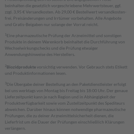
beinhalten die gesetzlich vorgeschriebene Mehrwertsteuer, ggf.
zzgl. 3,95 € Versandkosten. Ab 29,00 € Bestell­wert versand­kosten­
frei. Preisänderungen und Irrtümer vorbehalten. Alle Angebote
und Gratis-Beigaben nur solange der Vorrat reicht.
1
Eine pharmazeutische Prüfung der Arzneimittel und sonstigen
Produkte in deinem Warenkorb beinhaltet die Durchführung von
Wechselwirkungschecks und die Prüfung etwaiger
Anwendungshinweise des Herstellers.
2
Biozidprodukte
vorsichtig verwenden. Vor Gebrauch stets Etikett
und Produktinformationen lesen.
3
Die Übergabe deiner Bestellung an den Paketdienstleister erfolgt
bei uns werktags von Montag bis Freitag bis 18:00 Uhr. Der genaue
Lieferzeitpunkt kann je nach Region und in Abhängigkeit der
Produktverfügbarkeit sowie vom Zustellzeitpunkt des Spediteurs
abweichen. Darüber hinaus können notwendige pharmazeutische
Prüfungen, die zu deiner Arzneimittelsicherheit dienen, die
Lieferfrist um die Dauer der Prüfungen einschließlich Klärungen
verlängern.