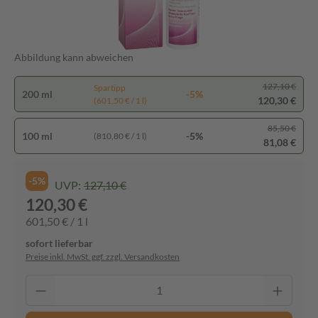
Abbildung kann abweichen
127,10 €
Spartipp
200 ml
-5%
120,30 €
(601,50 € / 1 l)
85,50 €
100 ml
-5%
(810,80 € / 1 l)
81,08 €
-5%
UVP:
127,10 €
120,30 €
601,50 € / 1 l
sofort lieferbar
Preise inkl. MwSt. ggf. zzgl. Versandkosten