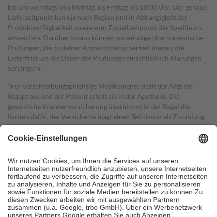
bei uns werktags von Montag bis Freitag bis 18:00 Uhr. Der genaue
Lieferzeitpunkt kann je nach Region und in Abhängigkeit der
Produktverfügbarkeit sowie vom Zustellzeitpunkt des Spediteurs
abweichen. Darüber hinaus können notwendige pharmazeutische
Prüfungen, die zu deiner Arzneimittelsicherheit dienen, die
Lieferfrist um die Dauer der Prüfungen einschließlich Klärungen
verlängern.
4
Für verschreibungspflichtige Medikamente stellt der Arzt ein
Rezept aus und der Patient erhält sie in der Apotheke. Die
gesetzliche Krankenversicherung übernimmt in der Regel die
Kosten dafür, der Versicherte trägt einen Teil davon als Zuzahlung
mit.
Grundsätzlich leisten Mitglieder Zuzahlungen in Höhe von zehn
Prozent des Abgabepreises,
mindestens
jedoch
fünf Euro
und
höchstens zehn Euro.
Es sind jedoch nie mehr als die tatsächlichen
Kosten der Leistung zu entrichten.
Diese Regeln gelten grundsätzlich auch für Online-Apotheken.
Bei Heilmitteln und häuslicher Krankenpflege beträgt die
Zuzahlung zehn Prozent der Kosten sowie zehn Euro je
Verordnung.