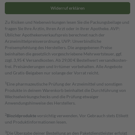
Widerruf erklären
Zu Risiken und Nebenwirkungen lesen Sie die Packungsbeilage und
fragen Sie Ihre Ärztin, Ihren Arzt oder in Ihrer Apotheke. AVP:
Üblicher Apothekenverkaufspreis berechnet nach der
Arzneimittelpreisverordnung. UVP: Unverbindliche
Preisempfehlung des Herstellers. Die angegebenen Preise
beinhalten die gesetzlich vorgeschriebene Mehrwertsteuer, ggf.
zzgl. 3,95 € Versandkosten. Ab 29,00 € Bestell­wert versand­kosten­
frei. Preisänderungen und Irrtümer vorbehalten. Alle Angebote
und Gratis-Beigaben nur solange der Vorrat reicht.
1
Eine pharmazeutische Prüfung der Arzneimittel und sonstigen
Produkte in deinem Warenkorb beinhaltet die Durchführung von
Wechselwirkungschecks und die Prüfung etwaiger
Anwendungshinweise des Herstellers.
2
Biozidprodukte
vorsichtig verwenden. Vor Gebrauch stets Etikett
und Produktinformationen lesen.
3
Die Übergabe deiner Bestellung an den Paketdienstleister erfolgt