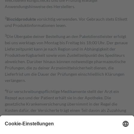
Wechselwirkungschecks und die Prüfung etwaiger
Anwendungshinweise des Herstellers.
2
Biozidprodukte
vorsichtig verwenden. Vor Gebrauch stets Etikett
und Produktinformationen lesen.
3
Die Übergabe deiner Bestellung an den Paketdienstleister erfolgt
bei uns werktags von Montag bis Freitag bis 18:00 Uhr. Der genaue
Lieferzeitpunkt kann je nach Region und in Abhängigkeit der
Produktverfügbarkeit sowie vom Zustellzeitpunkt des Spediteurs
abweichen. Darüber hinaus können notwendige pharmazeutische
Prüfungen, die zu deiner Arzneimittelsicherheit dienen, die
Lieferfrist um die Dauer der Prüfungen einschließlich Klärungen
verlängern.
4
Für verschreibungspflichtige Medikamente stellt der Arzt ein
Rezept aus und der Patient erhält sie in der Apotheke. Die
gesetzliche Krankenversicherung übernimmt in der Regel die
Kosten dafür, der Versicherte trägt einen Teil davon als Zuzahlung
mit.
Grundsätzlich leisten Mitglieder Zuzahlungen in Höhe von zehn
Prozent des Abgabepreises,
mindestens
jedoch
fünf Euro
und