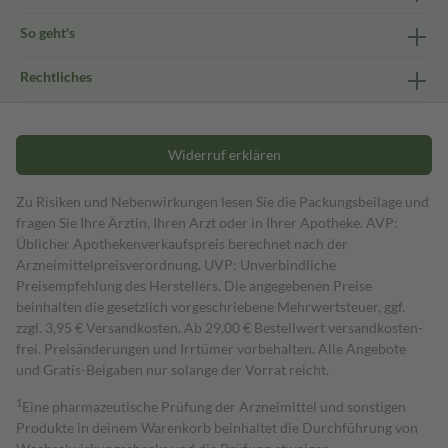
So geht's
Rechtliches
Widerruf erklären
Zu Risiken und Nebenwirkungen lesen Sie die Packungsbeilage und
fragen Sie Ihre Ärztin, Ihren Arzt oder in Ihrer Apotheke. AVP:
Üblicher Apothekenverkaufspreis berechnet nach der
Arzneimittelpreisverordnung. UVP: Unverbindliche
Preisempfehlung des Herstellers. Die angegebenen Preise
beinhalten die gesetzlich vorgeschriebene Mehrwertsteuer, ggf.
zzgl. 3,95 € Versandkosten. Ab 29,00 € Bestell­wert versand­kosten­
frei. Preisänderungen und Irrtümer vorbehalten. Alle Angebote
und Gratis-Beigaben nur solange der Vorrat reicht.
1
Eine pharmazeutische Prüfung der Arzneimittel und sonstigen
Produkte in deinem Warenkorb beinhaltet die Durchführung von