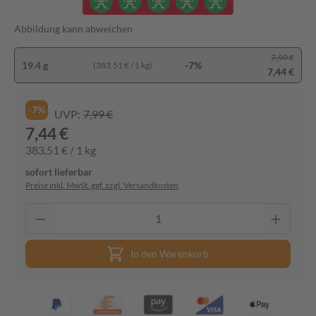
Abbildung kann abweichen
7,99 €
19.4 g
-7%
(383,51 € / 1 kg)
7,44 €
-7%
UVP:
7,99 €
7,44 €
383,51 € / 1 kg
sofort lieferbar
Preise inkl. MwSt. ggf. zzgl. Versandkosten
In den Warenkorb