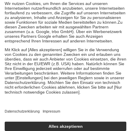
höchstens zehn Euro.
Es sind jedoch nie mehr als die tatsächlichen
Kosten der Leistung zu entrichten.
Diese Regeln gelten grundsätzlich auch für Online-Apotheken.
Bei Heilmitteln und häuslicher Krankenpflege beträgt die
Zuzahlung zehn Prozent der Kosten sowie zehn Euro je
Verordnung.
Um das Engagement der Versicherten für ihre eigene Gesundheit zu
stärken und die besondere Stellung der Familie zu unterstützen,
fallen
keine Zuzahlungen
an bei:
• Kindern und Jugendlichen bis zum vollendeten 18. Lebensjahr
mit Ausnahme der Fahrkosten
• Untersuchungen zur Vorsorge und Früherkennung, die von der
GKV getragen werden
• empfohlenen Schutzimpfungen
• Harn- und Blutteststreifen
Wir nutzen Trusted Shops als unabhängigen Dienstleister für die
Einholung von Bewertungen. Trusted Shops hat Maßnahmen
getroffen, um sicherzustellen, dass es sich um echte Bewertungen
handelt. Mehr Informationen findest du hier:
https://help.etrusted.com/hc/de/articles/4419944605341