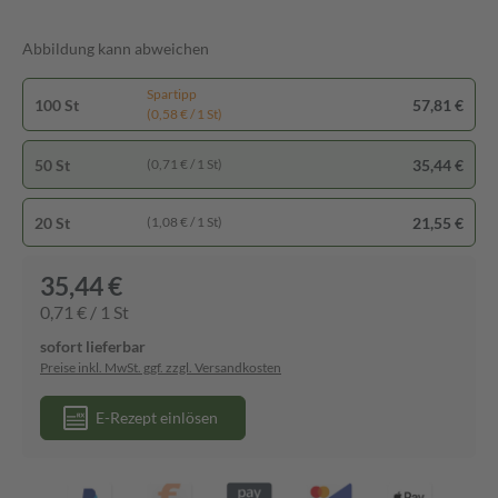
Abbildung kann abweichen
Spartipp
100 St
57,81 €
(0,58 € / 1 St)
50 St
35,44 €
(0,71 € / 1 St)
20 St
21,55 €
(1,08 € / 1 St)
35,44 €
0,71 € / 1 St
sofort lieferbar
Preise inkl. MwSt. ggf. zzgl. Versandkosten
E-Rezept einlösen