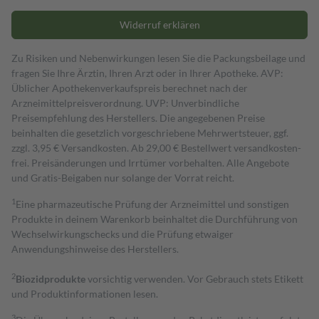
Widerruf erklären
Zu Risiken und Nebenwirkungen lesen Sie die Packungsbeilage und
fragen Sie Ihre Ärztin, Ihren Arzt oder in Ihrer Apotheke. AVP:
Üblicher Apothekenverkaufspreis berechnet nach der
Arzneimittelpreisverordnung. UVP: Unverbindliche
Preisempfehlung des Herstellers. Die angegebenen Preise
beinhalten die gesetzlich vorgeschriebene Mehrwertsteuer, ggf.
zzgl. 3,95 € Versandkosten. Ab 29,00 € Bestell­wert versand­kosten­
frei. Preisänderungen und Irrtümer vorbehalten. Alle Angebote
und Gratis-Beigaben nur solange der Vorrat reicht.
1
Eine pharmazeutische Prüfung der Arzneimittel und sonstigen
Produkte in deinem Warenkorb beinhaltet die Durchführung von
Wechselwirkungschecks und die Prüfung etwaiger
Anwendungshinweise des Herstellers.
2
Biozidprodukte
vorsichtig verwenden. Vor Gebrauch stets Etikett
und Produktinformationen lesen.
3