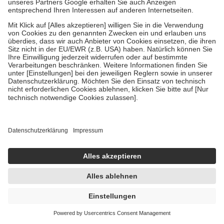
Um das Engagement der Versicherten für ihre eigene Gesundheit zu
stärken und die besondere Stellung der Familie zu unterstützen,
fallen
keine Zuzahlungen
an bei:
• Kindern und Jugendlichen bis zum vollendeten 18. Lebensjahr
mit Ausnahme der Fahrkosten
• Untersuchungen zur Vorsorge und Früherkennung, die von der
GKV getragen werden
• empfohlenen Schutzimpfungen
• Harn- und Blutteststreifen
Wir nutzen Trusted Shops als unabhängigen Dienstleister für die
Einholung von Bewertungen. Trusted Shops hat Maßnahmen
getroffen, um sicherzustellen, dass es sich um echte Bewertungen
handelt. Mehr Informationen findest du hier:
https://help.etrusted.com/hc/de/articles/4419944605341
Einige Bilder und Inhalte wurden unter Zuhilfenahme künstlicher
Intelligenz erstellt.