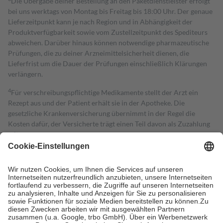
Die Übergabe deiner Bestellung an den Paketdienstleister erfolgt
bei uns werktags von Montag bis Freitag bis 18:00 Uhr. Der genaue
Lieferzeitpunkt kann je nach Region und in Abhängigkeit der
Produktverfügbarkeit sowie vom Zustellzeitpunkt des Spediteurs
abweichen. Darüber hinaus können notwendige pharmazeutische
Prüfungen, die zu deiner Arzneimittelsicherheit dienen, die
Lieferfrist um die Dauer der Prüfungen einschließlich Klärungen
verlängern.
4
Für verschreibungspflichtige Medikamente stellt der Arzt ein
Rezept aus und der Patient erhält sie in der Apotheke. Die
gesetzliche Krankenversicherung übernimmt in der Regel die
Kosten dafür, der Versicherte trägt einen Teil davon als Zuzahlung
mit.
Grundsätzlich leisten Mitglieder Zuzahlungen in Höhe von zehn
Prozent des Abgabepreises,
mindestens
jedoch
fünf Euro
und
höchstens zehn Euro.
Es sind jedoch nie mehr als die tatsächlichen
Kosten der Leistung zu entrichten.
Diese Regeln gelten grundsätzlich auch für Online-Apotheken.
Bei Heilmitteln und häuslicher Krankenpflege beträgt die
Zuzahlung zehn Prozent der Kosten sowie zehn Euro je
Verordnung.