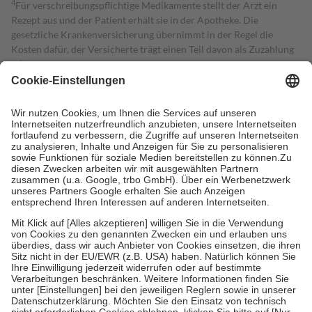
4
Für verschreibungspflichtige Medikamente stellt der Arzt ein
Rezept aus und der Patient erhält sie in der Apotheke. Die
gesetzliche Krankenversicherung übernimmt in der Regel die
Kosten dafür, der Versicherte trägt einen Teil davon als Zuzahlung
mit.
Grundsätzlich leisten Mitglieder Zuzahlungen in Höhe von zehn
Prozent des Abgabepreises,
mindestens
jedoch
fünf Euro
und
höchstens zehn Euro.
Es sind jedoch nie mehr als die tatsächlichen
Kosten der Leistung zu entrichten.
Diese Regeln gelten grundsätzlich auch für Online-Apotheken.
Bei Heilmitteln und häuslicher Krankenpflege beträgt die
Zuzahlung zehn Prozent der Kosten sowie zehn Euro je
Verordnung.
Um das Engagement der Versicherten für ihre eigene Gesundheit zu
stärken und die besondere Stellung der Familie zu unterstützen,
fallen
keine Zuzahlungen
an bei:
• Kindern und Jugendlichen bis zum vollendeten 18. Lebensjahr
mit Ausnahme der Fahrkosten
• Untersuchungen zur Vorsorge und Früherkennung, die von der
GKV getragen werden
• empfohlenen Schutzimpfungen