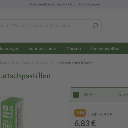
versandkostenfrei
ab 29 € und für E-Rezepte
letzungen
Sonnenschutz
Marken
Themenwelten
kamente für Baby & Kinder
Halsbonbons Kinder
Lutschpastillen
20 St
(0,34 € 
-31%
UVP:
9,97 €
6,83 €