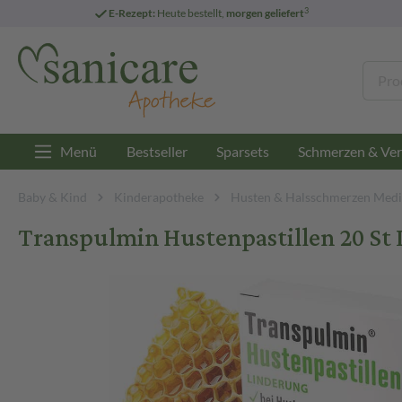
3
E-Rezept:
Heute bestellt,
morgen geliefert
Menü
Bestseller
Sparsets
Schmerzen & Ver
Baby & Kind
Kinderapotheke
Husten & Halsschmerzen Medi
Transpulmin Hustenpastillen 20 St 