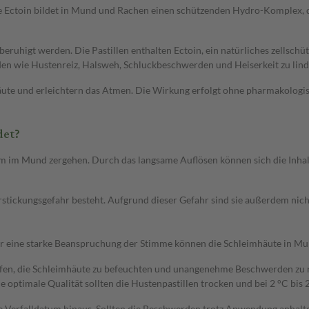
ne Ectoin bildet in Mund und Rachen einen schützenden Hydro-Komplex, 
eruhigt werden. Die Pastillen enthalten Ectoin, ein natürliches zellsc
en wie Hustenreiz, Halsweh, Schluckbeschwerden und Heiserkeit zu lin
äute und erleichtern das Atmen. Die Wirkung erfolgt ohne pharmakologis
det?
gsam im Mund zergehen. Durch das langsame Auflösen können sich die Inh
stickungsgefahr besteht. Aufgrund dieser Gefahr sind sie außerdem nicht
er eine starke Beanspruchung der Stimme können die Schleimhäute in Mu
lfen, die Schleimhäute zu befeuchten und unangenehme Beschwerden zu r
 optimale Qualität sollten die Hustenpastillen trocken und bei 2 °C bis 
 Verfalldatum hinaus. Sollten die Beschwerden trotz Anwendung anhalte