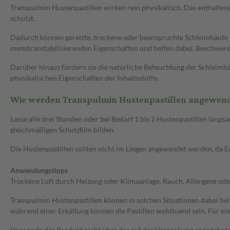
Transpulmin Hustenpastillen wirken rein physikalisch. Das enthalte
schützt.
Dadurch können gereizte, trockene oder beanspruchte Schleimhäute b
membranstabilisierenden Eigenschaften und helfen dabei, Beschwerd
Darüber hinaus fördern sie die natürliche Befeuchtung der Schleimh
physikalischen Eigenschaften der Inhaltsstoffe.
Wie werden Transpulmin Hustenpastillen angewen
Lasse alle drei Stunden oder bei Bedarf 1 bis 2 Hustenpastillen lan
gleichmäßigen Schutzfilm bilden.
Die Hustenpastillen sollten nicht im Liegen angewendet werden, da Er
Anwendungstipps
Trockene Luft durch Heizung oder Klimaanlage, Rauch, Allergene od
Transpulmin Hustenpastillen können in solchen Situationen dabei he
während einer Erkältung können die Pastillen wohltuend sein. Für eine
Verwende das Produkt nicht über das auf der Verpackung angegebene