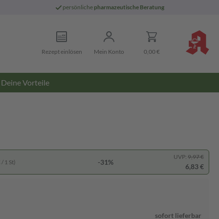
persönliche
pharmazeutische Beratung
Rezept einlösen
Mein Konto
0,00 €
Deine Vorteile
UVP:
9,97 €
-31%
/ 1 St)
6,83 €
sofort lieferbar