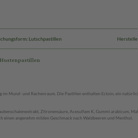
chungsform: Lutschpastillen
Herstell
Hustenpastillen
 im Mund- und Rachenraum. Die Pastillen enthalten Ectoin, ein natürli
ubenschalenextrakt, Zitronensäure, Acesulfam K, Gummi arabicum, Maltit
urch einen angenehm milden Geschmack nach Waldbeeren und Menthol.