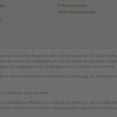
gen
E-Rezept einlösen
Papier Rezept einlösen
g
gen Sie Ihre Ärztin, Ihren Arzt oder in Ihrer Apotheke. AVP: Üblicher A
s Herstellers. Die angegebenen Preise beinhalten die gesetzlich vorgesc
alten. Alle Angebote und Gratis-Beigaben nur solange der Vorrat reicht.
dukte in deinem Warenkorb beinhaltet die Durchführung von Wechselwir
nd Produktinformationen lesen.
 uns werktags von Montag bis Freitag bis 18:00 Uhr. Der genaue Lieferze
ichen. Darüber hinaus können notwendige pharmazeutische Prüfungen, die