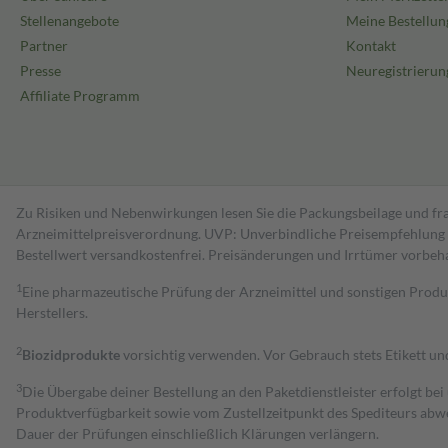
Stellenangebote
Meine Bestellun
Partner
Kontakt
Presse
Neuregistrierun
Affiliate Programm
Zu Risiken und Nebenwirkungen lesen Sie die Packungsbeilage und fra
Arzneimittelpreisverordnung. UVP: Unverbindliche Preisempfehlung de
Bestell­wert versand­kosten­frei. Preisänderungen und Irrtümer vorbeh
1
Eine pharmazeutische Prüfung der Arzneimittel und sonstigen Pro
Herstellers.
2
Biozidprodukte
vorsichtig verwenden. Vor Gebrauch stets Etikett u
3
Die Übergabe deiner Bestellung an den Paketdienstleister erfolgt bei
Produktverfügbarkeit sowie vom Zustellzeitpunkt des Spediteurs abwe
Dauer der Prüfungen einschließlich Klärungen verlängern.