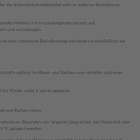
der die Schleimhäute befeuchtet und vor äußeren Reizfaktoren
hützendes Molekül mit entzündungsreduzierend und
dern und vorzubeugen.
che oder chemische Beeinflussung und basiert ausschließlich auf
altsstoffe optimal im Mund- und Rachenraum verteilen und einen
 für Kinder unter 6 Jahren geeignet.
nd und Rachen reizen.
eduzieren. Besonders vor längeren Gesprächen, bei Heiserkeit oder
25 °C gelagert werden.
n oder sich verschlimmern, empfiehlt sich die Rücksprache mit