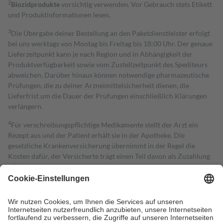
2
Biozidprodukte
vorsichtig verwenden. Vor Gebrauch stets Etikett
und Produktinformationen lesen.
3
Die Übergabe deiner Bestellung an den Paketdienstleister erfolgt
bei uns werktags von Montag bis Freitag bis 18:00 Uhr. Der genaue
Lieferzeitpunkt kann je nach Region und in Abhängigkeit der
Produktverfügbarkeit sowie vom Zustellzeitpunkt des Spediteurs
abweichen. Darüber hinaus können notwendige pharmazeutische
Prüfungen, die zu deiner Arzneimittelsicherheit dienen, die
Lieferfrist um die Dauer der Prüfungen einschließlich Klärungen
verlängern.
4
Für verschreibungspflichtige Medikamente stellt der Arzt ein
Rezept aus und der Patient erhält sie in der Apotheke. Die
gesetzliche Krankenversicherung übernimmt in der Regel die
Kosten dafür, der Versicherte trägt einen Teil davon als Zuzahlung
mit.
Grundsätzlich leisten Mitglieder Zuzahlungen in Höhe von zehn
Prozent des Abgabepreises,
mindestens
jedoch
fünf Euro
und
höchstens zehn Euro.
Es sind jedoch nie mehr als die tatsächlichen
Kosten der Leistung zu entrichten.
Diese Regeln gelten grundsätzlich auch für Online-Apotheken.