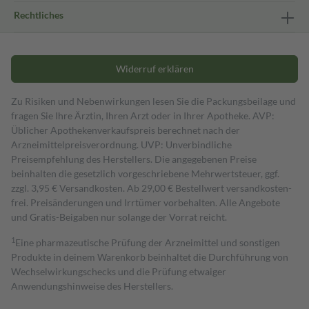
Rechtliches
Widerruf erklären
Zu Risiken und Nebenwirkungen lesen Sie die Packungsbeilage und
fragen Sie Ihre Ärztin, Ihren Arzt oder in Ihrer Apotheke. AVP:
Üblicher Apothekenverkaufspreis berechnet nach der
Arzneimittelpreisverordnung. UVP: Unverbindliche
Preisempfehlung des Herstellers. Die angegebenen Preise
beinhalten die gesetzlich vorgeschriebene Mehrwertsteuer, ggf.
zzgl. 3,95 € Versandkosten. Ab 29,00 € Bestell­wert versand­kosten­
frei. Preisänderungen und Irrtümer vorbehalten. Alle Angebote
und Gratis-Beigaben nur solange der Vorrat reicht.
1
Eine pharmazeutische Prüfung der Arzneimittel und sonstigen
Produkte in deinem Warenkorb beinhaltet die Durchführung von
Wechselwirkungschecks und die Prüfung etwaiger
Anwendungshinweise des Herstellers.