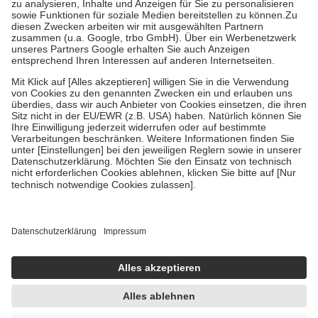
Bei Heilmitteln und häuslicher Krankenpflege beträgt die
Zuzahlung zehn Prozent der Kosten sowie zehn Euro je
Verordnung.
Um das Engagement der Versicherten für ihre eigene Gesundheit zu
stärken und die besondere Stellung der Familie zu unterstützen,
fallen
keine Zuzahlungen
an bei:
• Kindern und Jugendlichen bis zum vollendeten 18. Lebensjahr
mit Ausnahme der Fahrkosten
• Untersuchungen zur Vorsorge und Früherkennung, die von der
GKV getragen werden
• empfohlenen Schutzimpfungen
• Harn- und Blutteststreifen
Wir nutzen Trusted Shops als unabhängigen Dienstleister für die
Einholung von Bewertungen. Trusted Shops hat Maßnahmen
getroffen, um sicherzustellen, dass es sich um echte Bewertungen
handelt. Mehr Informationen findest du hier:
https://help.etrusted.com/hc/de/articles/4419944605341
Einige Bilder und Inhalte wurden unter Zuhilfenahme künstlicher
Intelligenz erstellt.